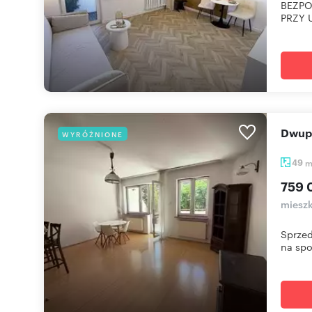
BEZPO
PRZY 
Dwu
WYRÓŻNIONE
49
759 
mieszk
Sprzed
na spo