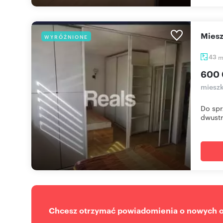
mie
WYRÓŻNIONE
43
600 
mieszk
Do spr
dwustr
Chcesz otrzymać powiadomienia o nowych of