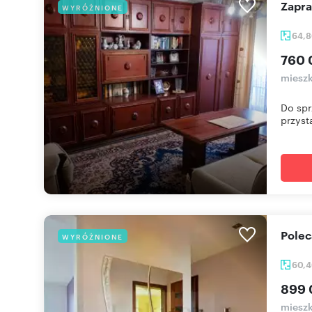
Zapr
WYRÓŻNIONE
64,
760 
mieszk
Do spr
przysta
Pole
WYRÓŻNIONE
60,
899 
mieszk