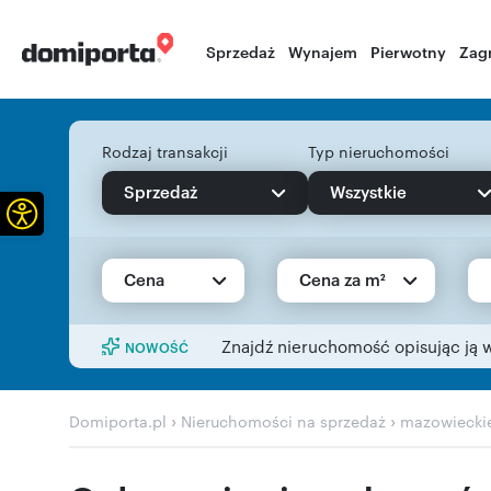
Sprzedaż
Wynajem
Pierwotny
Zag
Rodzaj transakcji
Typ nieruchomości
Sprzedaż
Wszystkie
Otwórz pasek narzędzi
Cena
Cena za m²
Znajdź nieruchomość opisując ją 
NOWOŚĆ
›
›
Domiporta.pl
Nieruchomości na sprzedaż
mazowiecki