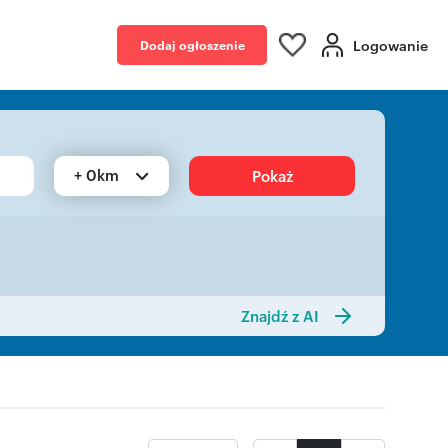
Logowanie
Dodaj ogłoszenie
+ 0km
Pokaż
Znajdź z AI