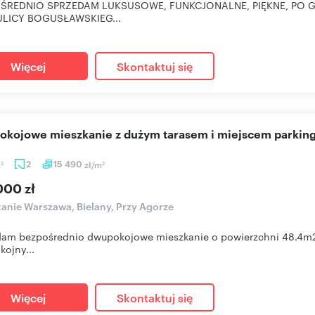
ŚREDNIO SPRZEDAM LUKSUSOWE, FUNKCJONALNE, PIĘKNE, PO G
ULICY BOGUSŁAWSKIEG...
Więcej
Skontaktuj się
pokojowe mieszkanie z dużym tarasem i miejscem parki
m
2
15 490
zł/m
2
2
000 zł
anie Warszawa, Bielany, Przy Agorze
am bezpośrednio dwupokojowe mieszkanie o powierzchni 48.4m2 na
kojny...
Więcej
Skontaktuj się