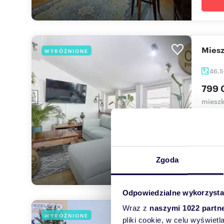
Mie
WYRÓŻNIONE
46,
799 
mieszk
Potrze
pary l
Zgoda
Odpowiedzialne wykorzysta
Wraz z
naszymi 1022 partn
Pole
WYRÓŻNIONE
pliki cookie, w celu wyświet