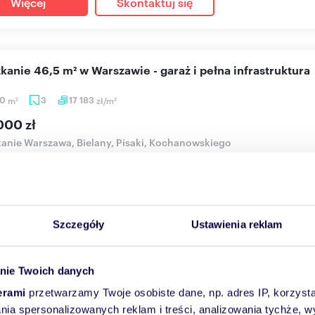
Więcej
Skontaktuj się
szkanie 46,5 m² w Warszawie - garaż i pełna infrastruktura
50
m
3
17 183
zł/m
2
2
000 zł
anie Warszawa, Bielany, Pisaki, Kochanowskiego
bujesz dwóch sypialni a może gabinetu? K&S PARTNERS oferuje na 
ub ma...
Szczegóły
Ustawienia reklam
Więcej
Skontaktuj się
nie Twoich danych
erami
przetwarzamy Twoje osobiste dane, np. adres IP, korzystaj
cam przestronne 3-pokojowe mieszkanie z pełnym wypos
lania spersonalizowanych reklam i treści, analizowania tychże,