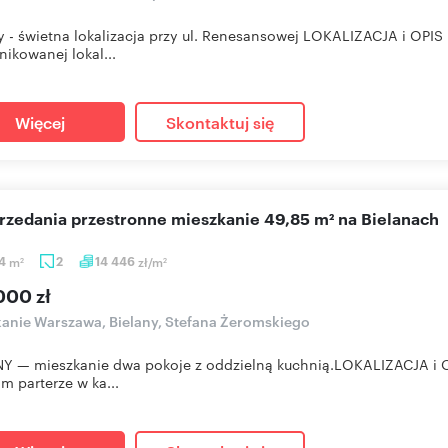
y - świetna lokalizacja przy ul. Renesansowej LOKALIZACJA i OP
ikowanej lokal...
Więcej
Skontaktuj się
przedania przestronne mieszkanie 49,85 m² na Bielanach
84
m
2
14 446
zł/m
2
2
000 zł
anie Warszawa, Bielany, Stefana Żeromskiego
NY — mieszkanie dwa pokoje z oddzielną kuchnią.LOKALIZACJA 
m parterze w ka...