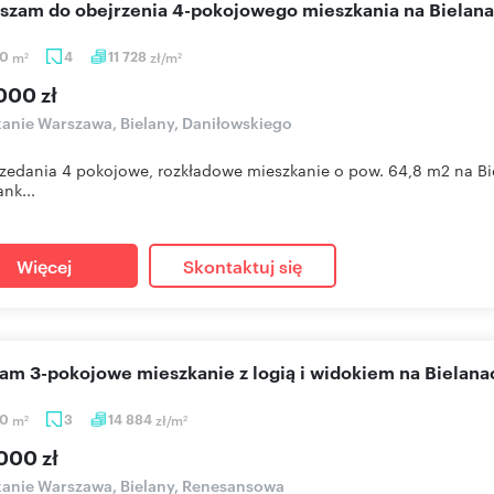
aszam do obejrzenia 4-pokojowego mieszkania na Bielan
80
m
4
11 728
zł/m
2
2
000 zł
anie Warszawa, Bielany, Daniłowskiego
zedania 4 pokojowe, rozkładowe mieszkanie o pow. 64,8 m2 na Bie
nk...
Więcej
Skontaktuj się
cam 3-pokojowe mieszkanie z logią i widokiem na Bielana
40
m
3
14 884
zł/m
2
2
000 zł
anie Warszawa, Bielany, Renesansowa