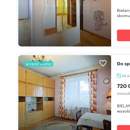
Bielan
skomun
Do s
WYRÓŻNIONE
49,
720 
mieszk
BIELA
wysoki