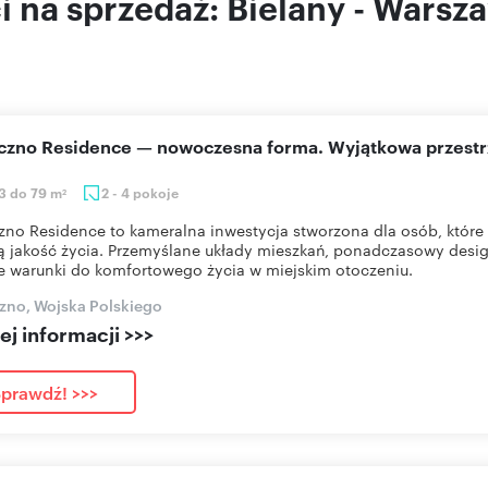
 na sprzedaż: Bielany - Warsz
eczno Residence — nowoczesna forma. Wyjątkowa przestr
3 do 79 m
2 - 4 pokoje
2
zno Residence to kameralna inwestycja stworzona dla osób, które 
 jakość życia. Przemyślane układy mieszkań, ponadczasowy desig
e warunki do komfortowego życia w miejskim otoczeniu.
zno, Wojska Polskiego
j informacji >>>
prawdź! >>>