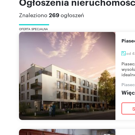
Ogłoszenia nieruchomości
Znaleziono
269
ogłoszeń
OFERTA SPECJALNA
Pias
od 4
Piasec
wysoką
idealn
Piasec
Więce
S