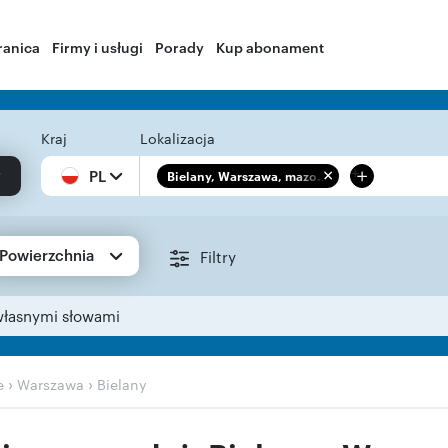
ranica
Firmy i usługi
Porady
Kup abonament
Kraj
Lokalizacja
+
PL
Bielany, Warszawa, mazo...
Powierzchnia
Filtry
własnymi słowami
›
›
e
Warszawa
Bielany