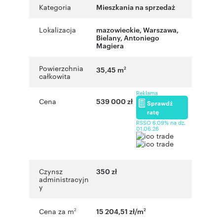
Kategoria
Mieszkania na sprzedaż
Lokalizacja
mazowieckie
,
Warszawa
,
Bielany
,
Antoniego
Magiera
Powierzchnia
35,45 m
2
całkowita
Reklama
Cena
539 000 zł
Sprawdź
ratę
RSSO 6,09% na dz.
01.06.26
Czynsz
350 zł
administracyjn
y
Cena za m
15 204,51 zł/m
2
2