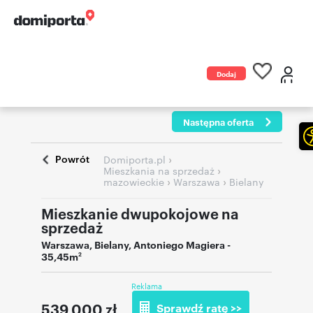
Dodaj
ogłoszenie
Następna oferta
Powrót
›
Domiporta.pl
›
Mieszkania na sprzedaż
›
›
mazowieckie
Warszawa
Bielany
Mieszkanie dwupokojowe na
sprzedaż
Warszawa
,
Bielany
,
Antoniego Magiera
-
35,45m
2
Reklama
539 000
zł
Sprawdź ratę >>