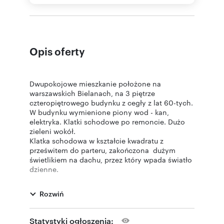
Opis oferty
Dwupokojowe mieszkanie położone na
warszawskich Bielanach, na 3 piętrze
czteropiętrowego budynku z cegły z lat 60-tych.
W budynku wymienione piony wod - kan,
elektryka. Klatki schodowe po remoncie. Dużo
zieleni wokół.
Klatka schodowa w kształcie kwadratu z
prześwitem do parteru, zakończona dużym
świetlikiem na dachu, przez który wpada światło
dzienne.
Mieszkanie składa się z dwóch pokojów, ciemnej
kuchni (możliwość otwarcia na większy pokój),
Rozwiń
łazienki z wc i przedpokoju. Z dużego pokoju
wyjście na balkon.
Statystyki ogłoszenia: