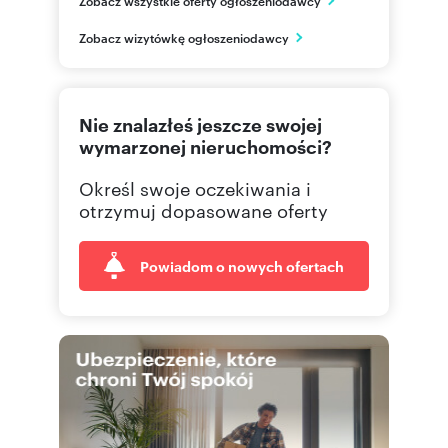
Warszawa
mazowieckie
PL
Zobacz wizytówkę ogłoszeniodawcy
535 00
Pokaż telefon
Nie znalazłeś jeszcze swojej
wymarzonej nieruchomości?
Określ swoje oczekiwania i
otrzymuj dopasowane oferty
Powiadom o nowych ofertach