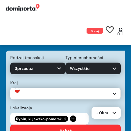
Dodaj
ogłoszenie
Rodzaj transakcji
Typ nieruchomości
Sprzedaż
Wszystkie
Kraj
Lokalizacja
+ 0km
+
Rypin, kujawsko-pomorsk...
Pokaż