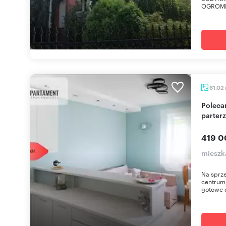
OGROMNY
61,02
Polecam komfortowe 3-pokojowe mieszkanie na
parterz
419 0
mieszk
Na sprze
centrum 
gotowe 