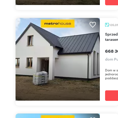
135,0
Sprzedam dom deweloperski z ogrodem i
tarase
668 3
dom Pu
Dom w s
jednorod
poddasz