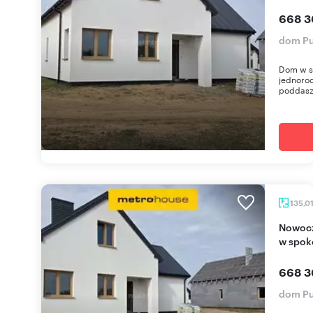
668 3
dom Pu
Dom w s
jednorod
poddasz
135,0
Nowoczesny dom 135 m2 z ogródkiem i tarasem
w spok
668 3
dom Pu