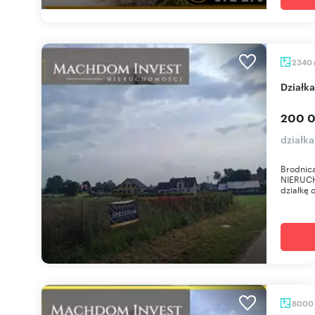
2340
Dział
200 0
działk
Brodnic
NIERUCH
działkę 
8000