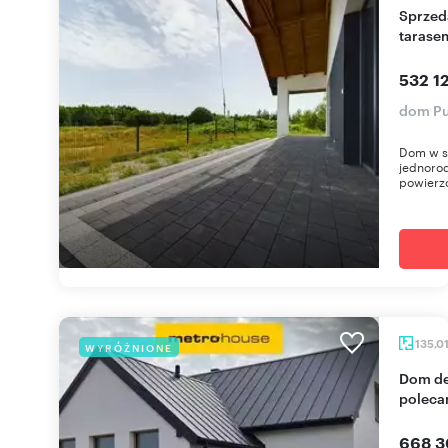
Sprzedam dom deweloperski z dużym ogrodem i
tarase
532 12
dom Pu
Dom w s
jednorod
powierzc
135,0
WYRÓŻNIONE
Dom deweloperski z ogródkiem i tarasem -
poleca
668 3