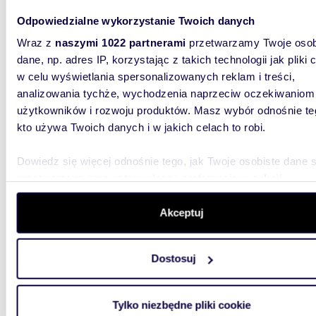
dom Br
Odpowiedzialne wykorzystanie Twoich danych
Wraz z
naszymi 1022 partnerami
przetwarzamy Twoje osob
Brodnic
komink
dane, np. adres IP, korzystając z takich technologii jak pliki 
oferty J
w celu wyświetlania spersonalizowanych reklam i treści,
analizowania tychże, wychodzenia naprzeciw oczekiwaniom
użytkowników i rozwoju produktów. Masz wybór odnośnie te
kto używa Twoich danych i w jakich celach to robi.
Dowiedz się więcej odnośnie tego, jak Twoje osobiste dane 
przetwarzane oraz ustaw własne preferencje w
sekcji
m
100
szczegółów
. W Deklaracji plików cookie możesz zmienić lu
Dom 1
wycofać swoją zgodę w dowolnej chwili.
Akceptuj
260 0
Wykorzystujemy pliki cookie do spersonalizowania treści i r
Dostosuj
dom R
aby oferować funkcje społecznościowe i analizować ruch w 
witrynie. Informacje o tym, jak korzystasz z naszej witryny,
Dom z du
udostępniamy partnerom społecznościowym, reklamowym i
Rypina 
Tylko niezbędne pliki cookie
NIERUCH
analitycznym. Partnerzy mogą połączyć te informacje z inn