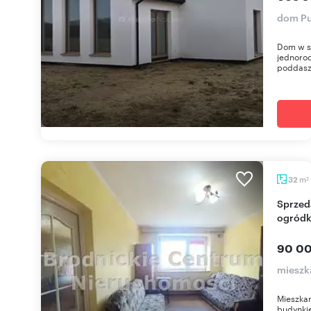
dom Pu
Dom w s
jednorod
poddasz
m
32
2
Sprzedam przestronne 32 m² mieszkanie z
ogródk
90 00
mieszk
Mieszka
budynki