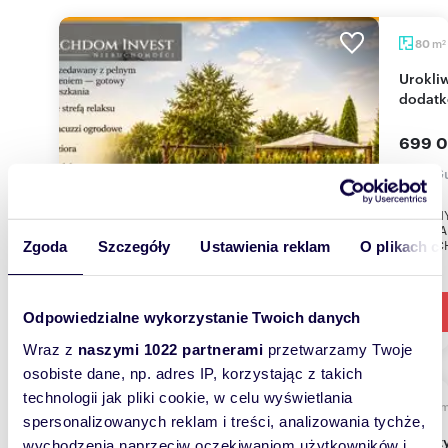
m
80
2
Urokliwy dom z ogrodem i warunkami na
dodat
699 0
dom Gu
GULBIN
NATURA
NIERUCH
Zgoda
Szczegóły
Ustawienia reklam
O plikach c
Odpowiedzialne wykorzystanie Twoich danych
Wraz z
naszymi 1022 partnerami
przetwarzamy Twoje
osobiste dane, np. adres IP, korzystając z takich
technologii jak pliki cookie, w celu wyświetlania
600
spersonalizowanych reklam i treści, analizowania tychże,
Inwestycja przy jeziorze: 600 m² pod
wychodzenia naprzeciw oczekiwaniom użytkowników i