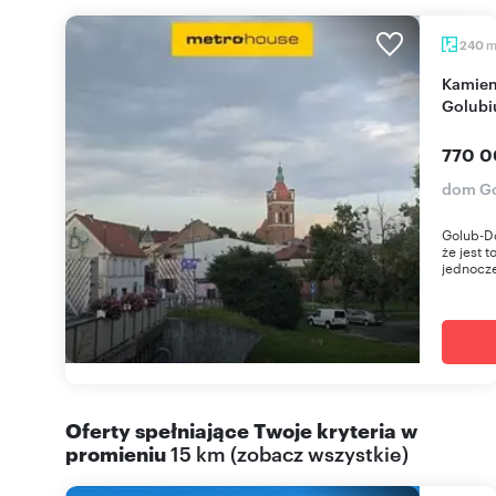
240
Kamienica z lokalami i ogrodem nad Drwęcą w
Golubi
770 0
dom Go
Golub-Do
że jest 
jednocze
Oferty spełniające Twoje kryteria w
promieniu
15 km
(
zobacz wszystkie
)