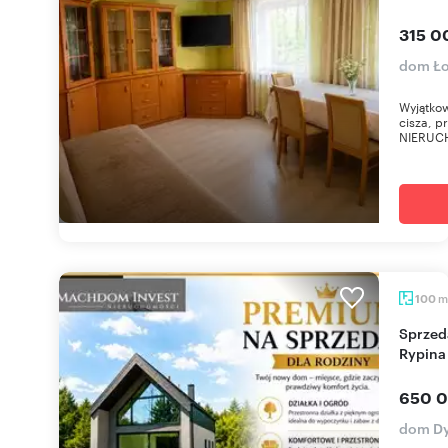
315 0
dom Ł
Wyjątko
cisza, 
NIERUC
m
100
Sprzedam nowoczesny dom 89 m² w Dylewie koło
Rypina
650 0
dom D