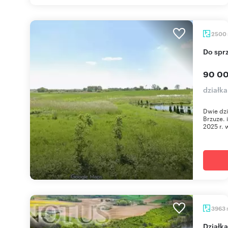
2500
Do sp
90 00
działk
Dwie dzi
Brzuze.
2025 r. 
3963
Działka nad jeziorem z własnym pomostem i