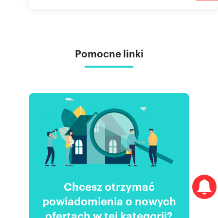
Pomocne linki
Chcesz otrzymać
powiadomienia o nowych
ofertach w tej kategorii?