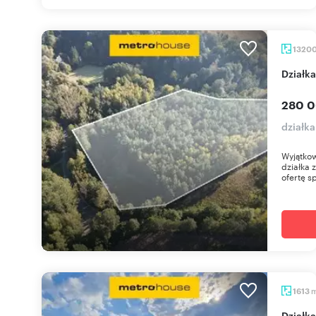
1320
Działk
280 0
działk
Wyjątkow
działka 
ofertę s
1613
Działka 1613 m² z mediami, blisko jeziora -