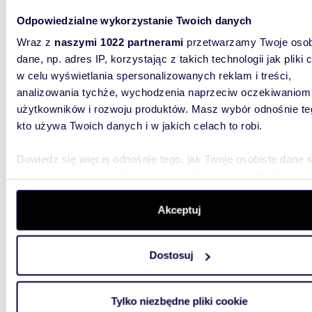
Odpowiedzialne wykorzystanie Twoich danych
2700
Wraz z
naszymi 1022 partnerami
przetwarzamy Twoje osob
2,70 ha wyjątkowych możliwości. Myślinów
k/Jawo
dane, np. adres IP, korzystając z takich technologii jak pliki 
w celu wyświetlania spersonalizowanych reklam i treści,
1 699
analizowania tychże, wychodzenia naprzeciw oczekiwaniom
użytkowników i rozwoju produktów. Masz wybór odnośnie te
działk
kto używa Twoich danych i w jakich celach to robi.
Niektóre
ich powi
Dowiedz się więcej odnośnie tego, jak Twoje osobiste dane 
ambitne 
przetwarzane oraz ustaw własne preferencje w
sekcji
szczegółów
. W Deklaracji plików cookie możesz zmienić lu
wycofać swoją zgodę w dowolnej chwili.
Akceptuj
Wykorzystujemy pliki cookie do spersonalizowania treści i r
Dostosuj
aby oferować funkcje społecznościowe i analizować ruch w 
4500
witrynie. Informacje o tym, jak korzystasz z naszej witryny,
udostępniamy partnerom społecznościowym, reklamowym i
Myśli
Tylko niezbędne pliki cookie
analitycznym. Partnerzy mogą połączyć te informacje z inn