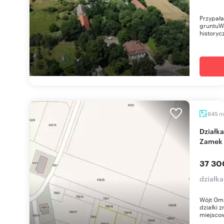
Przypała
gruntuW
historyc
m
645
Działka 645 m² w Pielgrzymce z widokiem na
Zamek 
37 30
działk
Wójt Gmi
działki 
miejscow