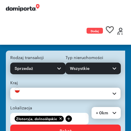
Dodaj
ogłoszenie
Rodzaj transakcji
Typ nieruchomości
Sprzedaż
Wszystkie
Kraj
Lokalizacja
+ 0km
+
Złotoryja, dolnośląskie
Pokaż