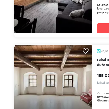
Szukasz 
lokaliza
propozyc
48,92
Lokal użytkowy w centrum Złotoryi, 48,92 m2,
duże m
155 0
lokal u
Zaprasza
użytkowe
Główne a