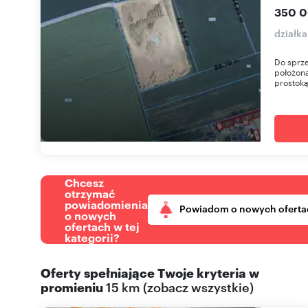
350 0
działka
Do sprze
położona
prostokąt
Chcesz
otrzymać
powiadomienia
Powiadom o nowych oferta
o nowych
ofertach w tej
kategorii?
Oferty spełniające Twoje kryteria w
promieniu
15 km
(
zobacz wszystkie
)