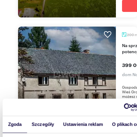
200
Na sprzedaż przestronne gospodarstwo 200 m² z
potenc
399 0
dom No
Gospoda
Wieś Gro
możesz s
Zgoda
Szczegóły
Ustawienia reklam
O plikach c