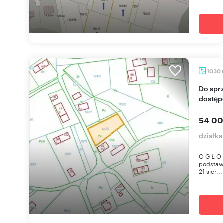
1030
Do sprzedania działka 1030 m² w Pielgrzymce z
dostęp
54 00
działk
O G Ł O 
podstawie
21 sier...