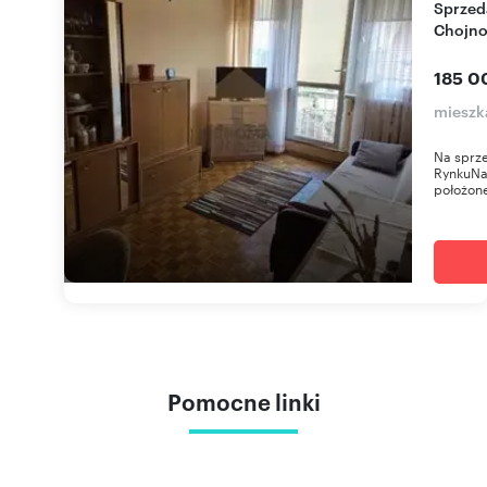
Sprzedam przytulne mieszkanie 37 m² w
Chojno
185 0
mieszk
Na sprze
RynkuNa 
położone
Pomocne linki