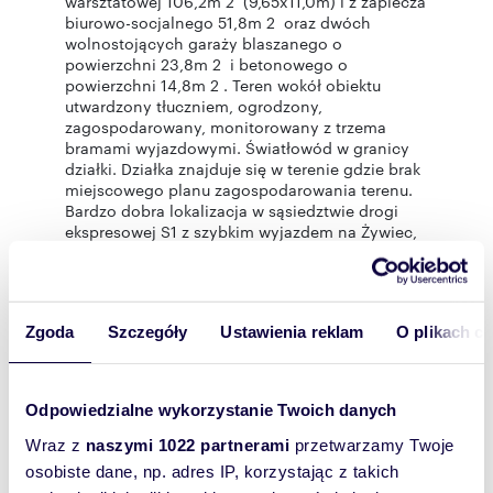
warsztatowej 106,2m 2 (9,65x11,0m) i z zaplecza
biurowo-socjalnego 51,8m 2 oraz dwóch
wolnostojących garaży blaszanego o
powierzchni 23,8m 2 i betonowego o
powierzchni 14,8m 2 . Teren wokół obiektu
utwardzony tłuczniem, ogrodzony,
zagospodarowany, monitorowany z trzema
bramami wyjazdowymi. Światłowód w granicy
działki. Działka znajduje się w terenie gdzie brak
miejscowego planu zagospodarowania terenu.
Bardzo dobra lokalizacja w sąsiedztwie drogi
ekspresowej S1 z szybkim wyjazdem na Żywiec,
Katowice, Cieszyn.
Stan techniczny: Budynek wyremontowany w
2022roku. Obiekt konstrukcji stalowej
wypełniony wełną mineralną z zewnątrz
Zgoda
Szczegóły
Ustawienia reklam
O plikach c
docieplony styropianem, zamknięty tynkiem
akrylowym. Część warsztatu z wydzielonym
zapleczem socjalno-sanitarnym a w nim dwie
bramy wyjazdowe 3,95x2,7m, dodatkowo
Odpowiedzialne wykorzystanie Twoich danych
boczne wejście. O wysokości w obiekcie 3,28m
(do belki 2,45m), na podłodze wylewka
Wraz z
naszymi 1022 partnerami
przetwarzamy Twoje
betonowa, lampy ledowe, sprężone powietrze.
osobiste dane, np. adres IP, korzystając z takich
Część biurowa z osobnym zewnętrznym