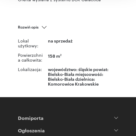
Rozwiń opis
Lokal
na sprzedaż
użytkowy:
Powierzchni
158 m
2
a całkowita:
Lokalizacja:
województwo:
śląskie
powiat:
Bielsko-Biała
miejscowość:
Bielsko-Biała
dzielnica:
Komorowice Krakowskie
Domiporta
Ogłoszenia