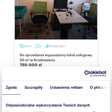
m
zł/m
50
5
15 000
2
2
Do sprzedania wyposażony lokal usługowy
50 m² w Śródmieściu
750 000 zł
lokal użytkowy Wrocław, Śródmieście,
Słowiańska
Oferta dotyczy wyposażonego lokalu pod usługi
medyczne, znajdującego się na poziomie zero, w
Zgoda
Szczegóły
Ustawienia reklam
O plikach c
budynku z lat 90-tych, przy ul. Sło...
Odpowiedzialne wykorzystanie Twoich danych