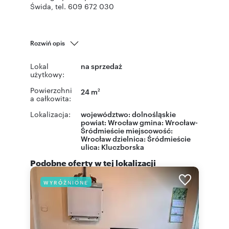
Świda, tel. 609 672 030
Rozwiń opis
Lokal
na sprzedaż
użytkowy:
Powierzchni
24 m
2
a całkowita:
Lokalizacja:
województwo:
dolnośląskie
powiat:
Wrocław
gmina:
Wrocław-
Śródmieście
miejscowość:
Wrocław
dzielnica:
Śródmieście
ulica:
Kluczborska
Podobne oferty w tej lokalizacji
WYRÓŻNIONE