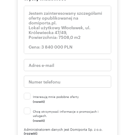
W Dziale II ujawniono właściciela Skarb Państwa
oraz ujawnione zostały prawa Orange Polska
S.A: prawo użytkowania wieczystego gruntu oraz
prawo własności budynku stanowiącego
odrębną nieruchomość.
W Dziale III jest wpis – ograniczenie w
rozporządzaniu nieruchomością – wzmianka o
wpisaniu objętej tą księgą nieruchomości do
rejestru zabytków.
W Dziale IV brak wpisów.
Stan KW na dzień 09.01.2023
Strefa komunikacyjna
Media
woda, kanalizacja, elektryczność, telefon
Interesują mnie podobne oferty
(rozwiń)
Numer oferty: T00896
Chcę otrzymywać informacje o promocjach i
usługach.
(rozwiń)
Administratorem danych jest Domiporta Sp. z o.o.
(rozwiń)