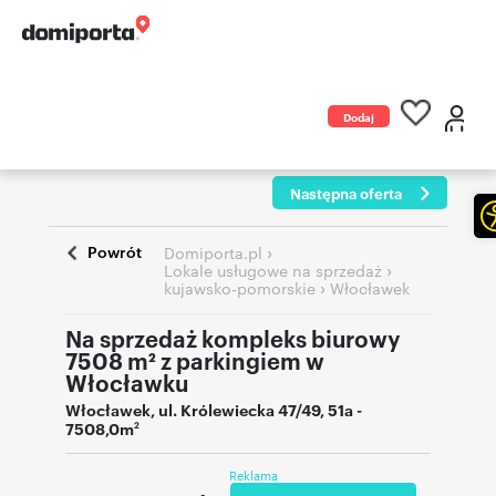
Dodaj
ogłoszenie
Następna oferta
Powrót
›
Domiporta.pl
›
Lokale usługowe na sprzedaż
›
kujawsko-pomorskie
Włocławek
Na sprzedaż kompleks biurowy
7508 m² z parkingiem w
Włocławku
Włocławek
,
ul. Królewiecka 47/49, 51a
-
7508,0m
2
Reklama