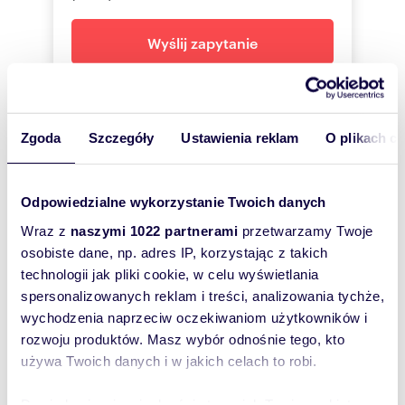
Wyślij zapytanie
Nieruchomości Orange
Zgoda
Szczegóły
Ustawienia reklam
O plikach c
800300
Pokaż telefon
Odpowiedzialne wykorzystanie Twoich danych
Wraz z
naszymi 1022 partnerami
przetwarzamy Twoje
Zostaw telefon, oddzwonimy
osobiste dane, np. adres IP, korzystając z takich
bezpłatnie
technologii jak pliki cookie, w celu wyświetlania
spersonalizowanych reklam i treści, analizowania tychże,
Zatwierdź
wychodzenia naprzeciw oczekiwaniom użytkowników i
rozwoju produktów. Masz wybór odnośnie tego, kto
używa Twoich danych i w jakich celach to robi.
Dowiedz się więcej odnośnie tego, jak Twoje osobiste