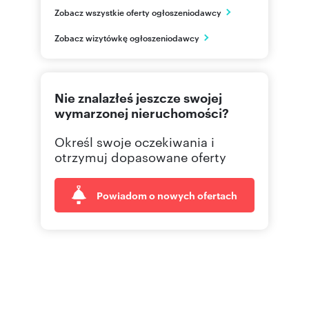
Zobacz wszystkie oferty ogłoszeniodawcy
Warszawa
mazowieckie
PL
Zobacz wizytówkę ogłoszeniodawcy
800300
Pokaż telefon
Nie znalazłeś jeszcze swojej
wymarzonej nieruchomości?
Określ swoje oczekiwania i
otrzymuj dopasowane oferty
Powiadom o nowych ofertach