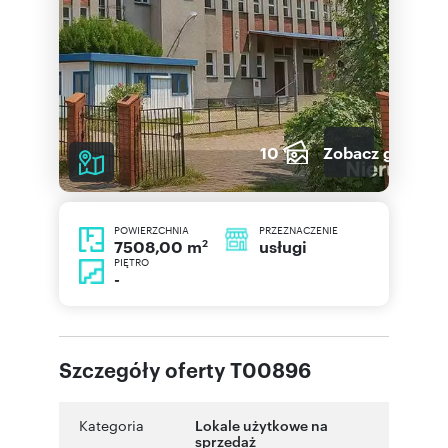
10
Zobacz galerię
POWIERZCHNIA
PRZEZNACZENIE
2
usługi
7508,00 m
PIĘTRO
-
Szczegóły oferty T00896
Kategoria
Lokale użytkowe na
sprzedaż