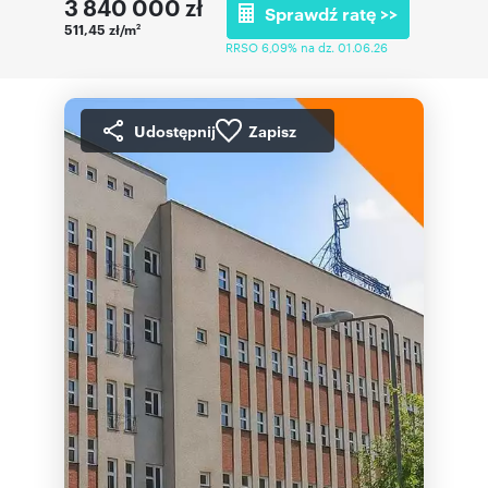
3 840 000
zł
Sprawdź ratę >>
511,45 zł/m
2
RRSO 6,09% na dz. 01.06.26
Udostępnij
Zapisz