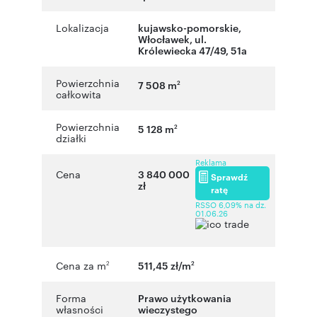
Lokalizacja
kujawsko-pomorskie
,
Włocławek
,
ul.
Królewiecka 47/49, 51a
Powierzchnia
7 508 m
2
całkowita
Powierzchnia
5 128 m
2
działki
Reklama
Cena
3 840 000
Sprawdź
zł
ratę
RSSO 6,09% na dz.
01.06.26
Cena za m
511,45 zł/m
2
2
Forma
Prawo użytkowania
własności
wieczystego