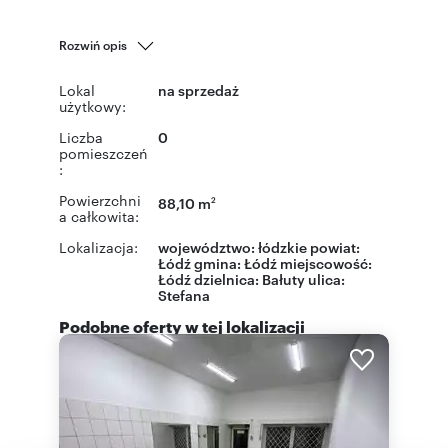
Rozwiń opis
Lokal
na sprzedaż
użytkowy:
Liczba
0
pomieszczeń
:
Powierzchni
88,10 m
2
a całkowita:
Lokalizacja:
województwo:
łódzkie
powiat:
Łódź
gmina:
Łódź
miejscowość:
Łódź
dzielnica:
Bałuty
ulica:
Stefana
Podobne oferty w tej lokalizacji