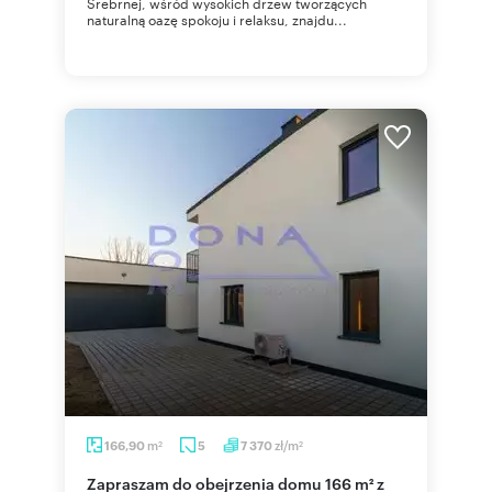
Srebrnej, wśród wysokich drzew tworzących
naturalną oazę spokoju i relaksu, znajdu...
m
zł/m
166,90
5
7 370
2
2
Zapraszam do obejrzenia domu 166 m² z