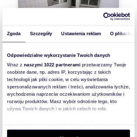
Zgoda
Szczegóły
Ustawienia reklam
O plikach c
Odpowiedzialne wykorzystanie Twoich danych
m
zł/m
38
2 342
2
2
Wraz z
naszymi 1022 partnerami
przetwarzamy Twoje
lokal użytkowy na sprzedaż 38m2
osobiste dane, np. adres IP, korzystając z takich
89 000 zł
technologii jak pliki cookie, w celu wyświetlania
lokal użytkowy Łódź, Bałuty, Bolesława
spersonalizowanych reklam i treści, analizowania tychże,
Limanowskiego
wychodzenia naprzeciw oczekiwaniom użytkowników i
LOKAL UŻYTKOWY 38 m² – DUŻY POTENCJAŁ
rozwoju produktów. Masz wybór odnośnie tego, kto
INWESTYCYJNY | UL. LIMANOWSKIEGO 106,
ŁÓDŹNa sprzedaż lokal użytkowy o powierzchni 38
używa Twoich danych i w jakich celach to robi.
m², ...
Dowiedz się więcej odnośnie tego, jak Twoje osobiste
dane są przetwarzane oraz ustaw własne preferencje w