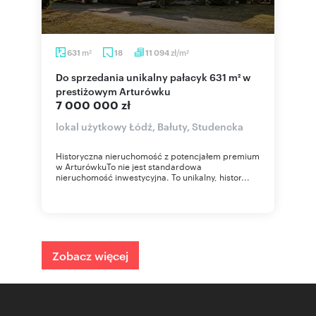
m
zł/m
631
18
11 094
2
2
Do sprzedania unikalny pałacyk 631 m² w
prestiżowym Arturówku
7 000 000 zł
lokal użytkowy Łódź, Bałuty, Studencka
Historyczna nieruchomość z potencjałem premium
w ArturówkuTo nie jest standardowa
nieruchomość inwestycyjna. To unikalny, histor...
Zobacz więcej