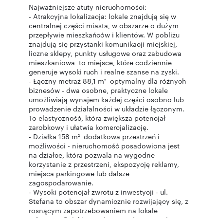
Najważniejsze atuty nieruchomości:
- Atrakcyjna lokalizacja: lokale znajdują się w
centralnej części miasta, w obszarze o dużym
przepływie mieszkańców i klientów. W pobliżu
znajdują się przystanki komunikacji miejskiej,
liczne sklepy, punkty usługowe oraz zabudowa
mieszkaniowa to miejsce, które codziennie
generuje wysoki ruch i realne szanse na zyski.
- Łączny metraż 88,1 m² optymalny dla różnych
biznesów - dwa osobne, praktyczne lokale
umożliwiają wynajem każdej części osobno lub
prowadzenie działalności w układzie łączonym.
To elastyczność, która zwiększa potencjał
zarobkowy i ułatwia komercjalizację.
- Działka 158 m² dodatkowa przestrzeń i
możliwości - nieruchomość posadowiona jest
na działce, która pozwala na wygodne
korzystanie z przestrzeni, ekspozycję reklamy,
miejsca parkingowe lub dalsze
zagospodarowanie.
- Wysoki potencjał zwrotu z inwestycji - ul.
Stefana to obszar dynamicznie rozwijający się, z
rosnącym zapotrzebowaniem na lokale