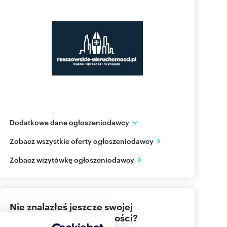
Dodatkowe dane ogłoszeniodawcy
ul. Adama Mickiewicza 12
Zobacz wszystkie oferty ogłoszeniodawcy
Rzeszów
podkarpackie
PL
Zobacz wizytówkę ogłoszeniodawcy
728860
Pokaż telefon
Nie znalazłeś jeszcze swojej
wymarzonej nieruchomości?