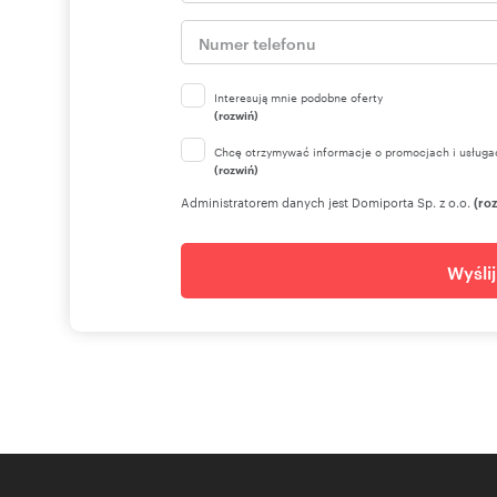
Interesują mnie podobne oferty
(rozwiń)
Chcę otrzymywać informacje o promocjach i usługa
(rozwiń)
Numer oferty: 675081
Administratorem danych jest Domiporta Sp. z o.o.
(ro
Wyśli