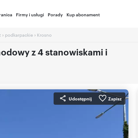
ranica
Firmy i usługi
Porady
Kup abonament
›
›
ż
podkarpackie
Krosno
odowy z 4 stanowiskami i
Udostępnij
Zapisz