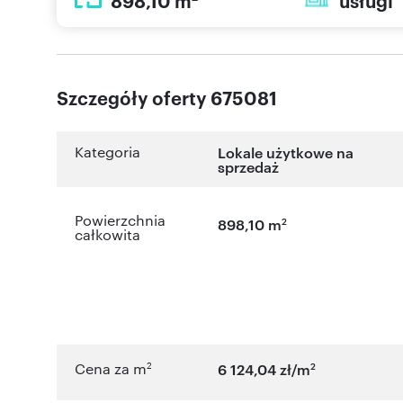
898,10 m
usługi
Szczegóły oferty 675081
Kategoria
Lokale użytkowe na
sprzedaż
Powierzchnia
2
898,10 m
całkowita
2
2
Cena za m
6 124,04 zł/m