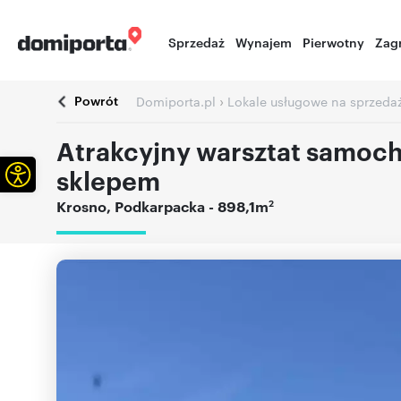
Sprzedaż
Wynajem
Pierwotny
Zag
Powrót
›
Domiporta.pl
Lokale usługowe na sprzeda
Atrakcyjny warsztat samoch
Otwórz pasek narzędzi
sklepem
2
Krosno
,
Podkarpacka
- 898,1m