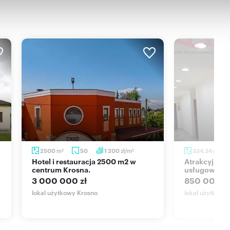
iwiają prowadzenie wszelkich administracyjnych spraw,
y dla wszystkich pracowników.
nia opon naszych klientów.
fort w sklepie, pomieszczeniach biurowych, kuchni i
niki o pojemności 300 litrów na olej).
osiada ochronę, oraz monitoring z obsługą zdalną.
m
zł/m
m
2500
50
1 200
334,34
2
2
2
Hotel i restauracja 2500 m2 w
Atrakcyjny lokal handlowo-
centrum Krosna.
usługowy 33
z warsztat samochodowy może zrewolucjonizować Twoją
3 000 000 zł
850 000 zł
lokal użytkowy Krosno
lokal użytkowy
oniąc na podany numer telefonu.
oferty sprzedaży!!!!!