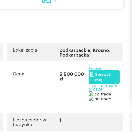
-
Lokalizacja
podkarpackie
,
Krosno
,
Podkarpacka
Reklama
Cena
5 500 000
Sprawdź
zł
ratę
RSSO 6,09% na dz.
01.06.26
Liczba pięter w
1
budynku