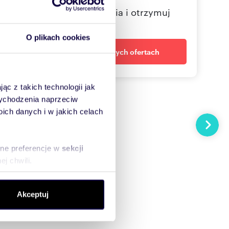
Określ swoje oczekiwania i otrzymuj
dopasowane oferty
O plikach cookies
Powiadom o nowych ofertach
ąc z takich technologii jak
 wychodzenia naprzeciw
ch danych i w jakich celach
Następn
sne preferencje w
sekcji
j chwili.
ołecznościowe i analizować
Akceptuj
artnerom społecznościowym,
anymi od Ciebie lub