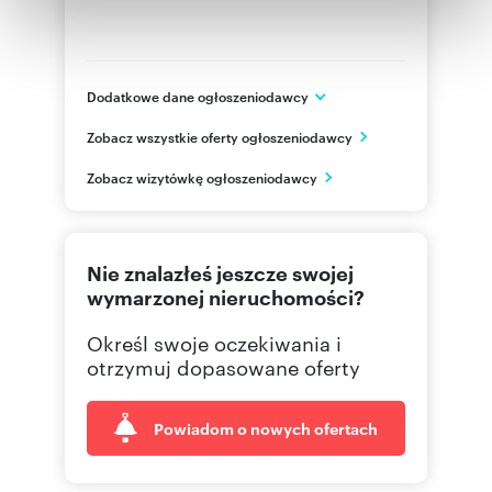
Partnerzy mogą połączyć te informacje z innymi danymi
otrzymanymi od Ciebie lub uzyskanymi podczas
korzystania z ich usług.
Dodatkowe dane ogłoszeniodawcy
ul.Sarmacka 16 lok.U140
Zobacz wszystkie oferty ogłoszeniodawcy
Warszawa, Wilanów
mazowieckie
PL
Zobacz wizytówkę ogłoszeniodawcy
505 06
Pokaż telefon
Nie znalazłeś jeszcze swojej
wymarzonej nieruchomości?
Określ swoje oczekiwania i
otrzymuj dopasowane oferty
Powiadom o nowych ofertach