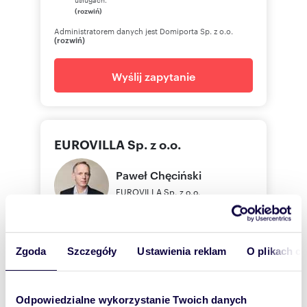
(rozwiń)
Administratorem danych jest Domiporta Sp. z o.o.
(rozwiń)
Wyślij zapytanie
EUROVILLA Sp. z o.o.
Paweł
Chęciński
EUROVILLA Sp. z o.o.
502 -
Pokaż telefon
Zgoda
Szczegóły
Ustawienia reklam
O plikach c
Odpowiedzialne wykorzystanie Twoich danych
Zostaw telefon, oddzwonimy