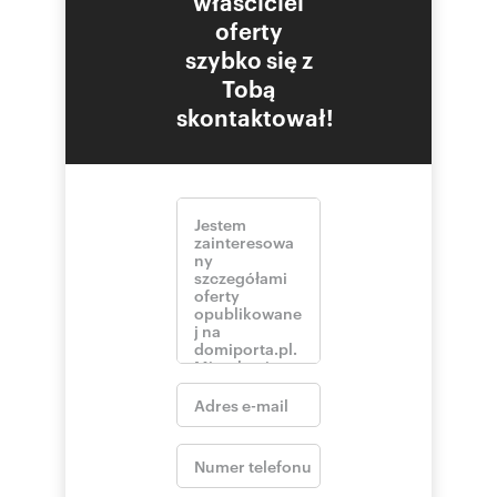
właściciel
Osoba odpowiedzialna zawodowo: Paweł
oferty
Chęciński
szybko się z
Tobą
skontaktował!