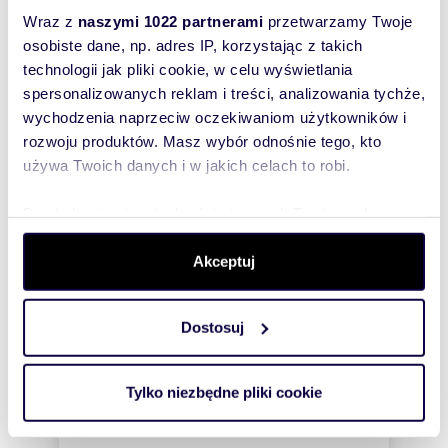
bezpłatnie
Wraz z
naszymi 1022 partnerami
przetwarzamy Twoje
osobiste dane, np. adres IP, korzystając z takich
Zatwierdź
technologii jak pliki cookie, w celu wyświetlania
spersonalizowanych reklam i treści, analizowania tychże,
wychodzenia naprzeciw oczekiwaniom użytkowników i
rozwoju produktów. Masz wybór odnośnie tego, kto
używa Twoich danych i w jakich celach to robi.
Dowiedz się więcej odnośnie tego, jak Twoje osobiste
dane są przetwarzane oraz ustaw własne preferencje w
Informacje o ogłoszeniodawcy
sekcji szczegółów
. W Deklaracji plików cookie możesz
Akceptuj
EUROVILLA Sp. z o.o.
zmienić lub wycofać swoją zgodę w dowolnej chwili.
4,3
/
5
Dostosuj
Wykorzystujemy pliki cookie do spersonalizowania treści
i reklam, aby oferować funkcje społecznościowe i
analizować ruch w naszej witrynie. Informacje o tym, jak
Tylko niezbędne pliki cookie
korzystasz z naszej witryny, udostępniamy partnerom
społecznościowym, reklamowym i analitycznym.