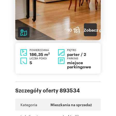
10
Zobacz galerię
POWIERZCHNIA
PIĘTRO
2
parter / 2
186,35 m
LICZBA POKOI
PARKING
5
miejsce
parkingowe
Szczegóły oferty 893534
Kategoria
Mieszkania na sprzedaż