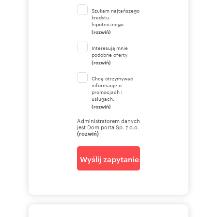
Szukam najtańszego
kredytu
hipotecznego
(rozwiń)
Interesują mnie
podobne oferty
(rozwiń)
Chcę otrzymywać
informacje o
promocjach i
usługach.
(rozwiń)
Administratorem danych
jest Domiporta Sp. z o.o.
(rozwiń)
Wyślij zapytanie