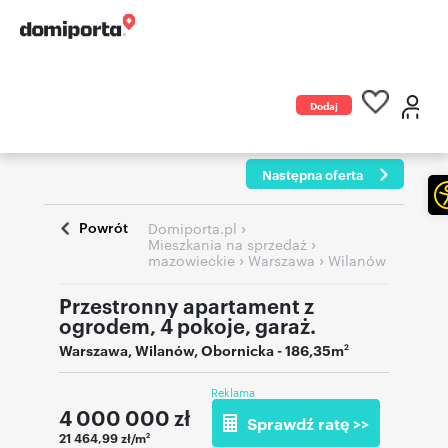
Dodaj
ogłoszenie
Następna oferta
Powrót
›
Domiporta.pl
›
Mieszkania na sprzedaż
›
›
mazowieckie
Warszawa
Wilanów
Przestronny apartament z
ogrodem, 4 pokoje, garaż.
Warszawa
,
Wilanów
,
Obornicka
- 186,35m
2
Reklama
4 000 000
zł
Sprawdź ratę >>
21 464,99 zł/m
2