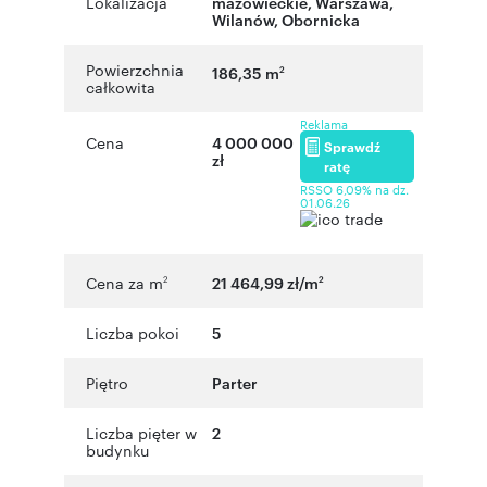
Lokalizacja
mazowieckie
,
Warszawa
,
Wilanów
,
Obornicka
Powierzchnia
186,35 m
2
całkowita
Reklama
Cena
4 000 000
Sprawdź
zł
ratę
RSSO 6,09% na dz.
01.06.26
Cena za m
21 464,99 zł/m
2
2
Liczba pokoi
5
Piętro
Parter
Liczba pięter w
2
budynku