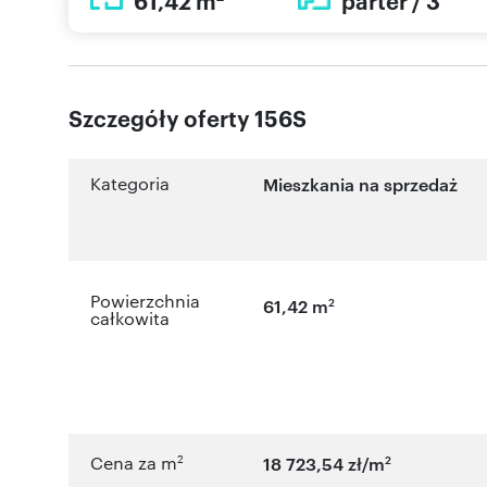
61,42 m
parter / 3
Szczegóły oferty 156S
Kategoria
Mieszkania na sprzedaż
Powierzchnia
2
61,42 m
całkowita
2
2
Cena za m
18 723,54 zł/m