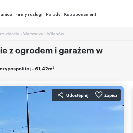
ranica
Firmy i usługi
Porady
Kup abonament
›
›
zowieckie
Warszawa
Wilanów
ie z ogrodem i garażem w
2
eczypospolitej
- 61,42m
Udostępnij
Zapisz