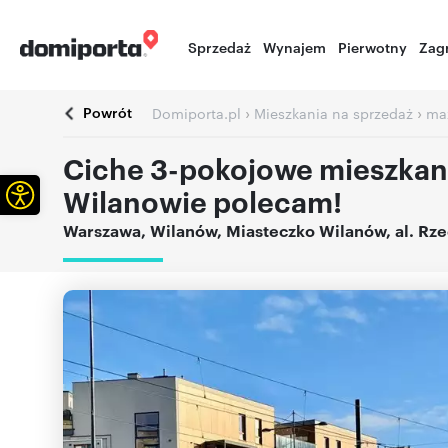
Sprzedaż
Wynajem
Pierwotny
Zag
Powrót
›
›
Domiporta.pl
Mieszkania na sprzedaż
ma
Ciche 3-pokojowe mieszkan
Otwórz pasek narzędzi
Wilanowie polecam!
Warszawa
,
Wilanów
,
Miasteczko Wilanów
,
al. Rz