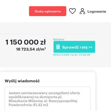
Logowanie
Dodaj ogłoszenie
1 150 000
zł
Reklama
Sprawdź ratę >>
2
18 723,54 zł/m
RRSO 6,09% na dz. 01.06.26
Wyślij wiadomość