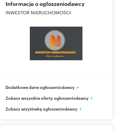
Informacje o ogłoszeniodawcy
INWESTOR NIERUCHOMOŚCI
Dodatkowe dane ogłoszeniodawcy
Aleja Rzeczypospolitej 18
Zobacz wszystkie oferty ogłoszeniodawcy
Warszawa
mazowieckie
PL
Zobacz wizytówkę ogłoszeniodawcy
531 00
Pokaż telefon