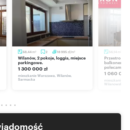
 się: przystanki autobusowe oraz tramwajowe, sklepy Lidl,
 (Green Cafe Nero, Starbucks, Grycan), galeria Alto (Sezam),
wej w rozumieniu Kodeksu Cywilnego.
m
zł/m
m
68,44
2
18 995
56,14
2
2
2
Wilanów, 2 pokoje, loggia, miejsce
Przestronne 56 m² mieszkanie z
parkingowe.
balkonem i 
polecam!
1 300 000 zł
1 060 000 
mieszkanie Warszawa, Wilanów,
Sarmacka
mieszkanie War
Wilanowska
wiadomość