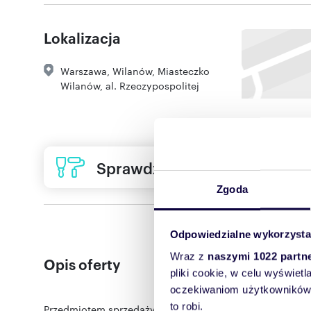
Lokalizacja
Warszawa
,
Wilanów
,
Miasteczko
Wilanów
,
al. Rzeczypospolitej
Sprawdź ofertę usług remon
Zgoda
Odpowiedzialne wykorzysta
Wraz z
naszymi 1022 partn
Opis oferty
pliki cookie, w celu wyświet
oczekiwaniom użytkowników i
to robi.
Przedmiotem sprzedaży jest CICHE i funkcjonalne, 3-pok