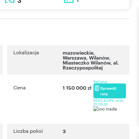
3
-
Lokalizacja
mazowieckie
,
Warszawa
,
Wilanów
,
Miasteczko Wilanów
,
al.
Rzeczypospolitej
Reklama
Cena
1 150 000 zł
Sprawdź
ratę
RSSO 6,09% na dz.
01.06.26
Liczba pokoi
3