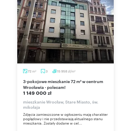
m
zł/m
72
3
15 958
2
2
3-pokojowe mieszkanie 72 m² w centrum
Wrocławia - polecam!
1 149 000 zł
mieszkanie Wrocław, Stare Miasto, św.
mikołaja
Zdjęcia zamieszczone w ogłoszeniu mają charakter
poglądowy i nie przedstawiają aktualnego stanu
mieszkania. Zostały dodane w cel...