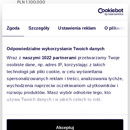
PLN 1,100,000
CONTACT
Interested? Contact us at +48 536 477 123 or
send us an email using the contact form
Zgoda
Szczegóły
Ustawienia reklam
O plikach c
available in the advertisement.
Did you know that with homfi you can buy a
property comprehensively, i.e. by arranging
everything with one company? In addition to
Odpowiedzialne wykorzystanie Twoich danych
real estate agents who help you find and
purchase a property, we provide you with
Wraz z
naszymi 1022 partnerami
przetwarzamy Twoje
experienced credit experts, talented interior
osobiste dane, np. adres IP, korzystając z takich
designers, and resourceful rental management
technologii jak pliki cookie, w celu wyświetlania
specialists. Thanks to this, with us you will find a
spersonalizowanych reklam i treści, analizowania tychże,
property, finance its purchase, design and finish
its interior, and then sell or rent it with the
wychodzenia naprzeciw oczekiwaniom użytkowników i
option of transferring the property to us for
rozwoju produktów. Masz wybór odnośnie tego, kto
rental management.
używa Twoich danych i w jakich celach to robi.
Interested? Ask the offer supervisor for details.
Dowiedz się więcej odnośnie tego, jak Twoje osobiste
dane są przetwarzane oraz ustaw własne preferencje w
Rozwiń opis
sekcji szczegółów
. W Deklaracji plików cookie możesz
Akceptuj