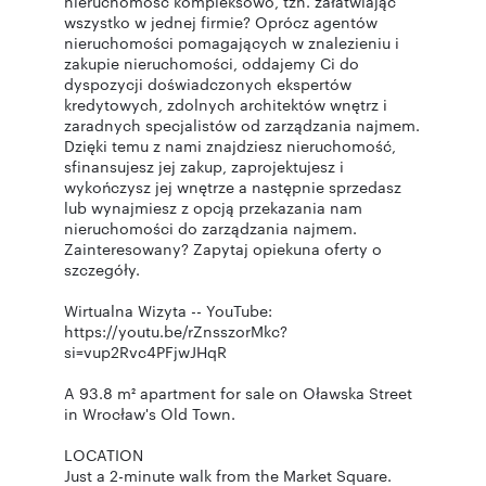
nieruchomość kompleksowo, tzn. załatwiając
wszystko w jednej firmie? Oprócz agentów
nieruchomości pomagających w znalezieniu i
zakupie nieruchomości, oddajemy Ci do
dyspozycji doświadczonych ekspertów
kredytowych, zdolnych architektów wnętrz i
zaradnych specjalistów od zarządzania najmem.
Dzięki temu z nami znajdziesz nieruchomość,
sfinansujesz jej zakup, zaprojektujesz i
wykończysz jej wnętrze a następnie sprzedasz
lub wynajmiesz z opcją przekazania nam
nieruchomości do zarządzania najmem.
Zainteresowany? Zapytaj opiekuna oferty o
szczegóły.
Wirtualna Wizyta -- YouTube:
https://youtu.be/rZnsszorMkc?
si=vup2Rvc4PFjwJHqR
A 93.8 m² apartment for sale on Oławska Street
in Wrocław's Old Town.
LOCATION
Just a 2-minute walk from the Market Square.