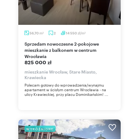
m
zł/m
56,70
2
14 550
2
2
Sprzedam nowoczesne 2-pokojowe
mieszkanie z balkonem w centrum
Wrocławia
825 000 zł
mieszkanie Wrocław, Stare Miasto,
Krawiecka
Polecam gotowy do wprowadzenia/wynajmu
apartament w ścisłym centrum Wrocławia - na
ulicy Krawieckiej, przy placu Dominikańskim! ...
WYRÓŻNIONE