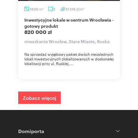
m
zł/m
38,65
2
21 216
2
2
Inwestycyjne lokale w centrum Wrocławia -
gotowy produkt
820 000 zł
mieszkanie Wrocław, Stare Miasto, Ruska
Na sprzedaż wyjątkowy pakiet dwóch niezależnych
lokali inwestycyjnych zlokalizowanych w doskonałej
lokalizacji przy ul. Ruskiej,...
Zobacz więcej
Domiporta