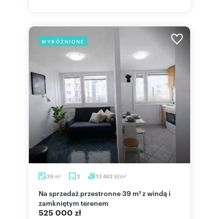
WYRÓŻNIONE
m
zł/m
39
2
13 462
2
2
Na sprzedaż przestronne 39 m² z windą i
zamkniętym terenem
525 000 zł