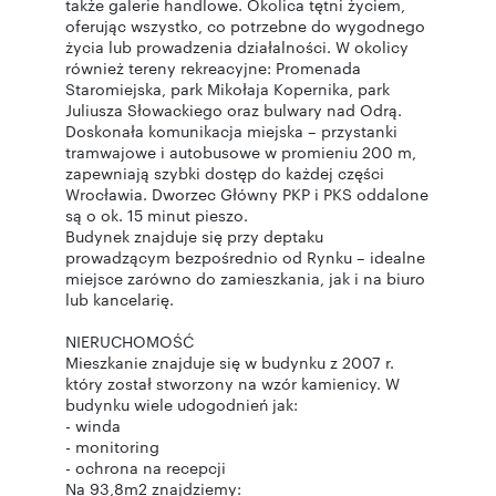
także galerie handlowe. Okolica tętni życiem,
oferując wszystko, co potrzebne do wygodnego
życia lub prowadzenia działalności. W okolicy
również tereny rekreacyjne: Promenada
Staromiejska, park Mikołaja Kopernika, park
Juliusza Słowackiego oraz bulwary nad Odrą.
Doskonała komunikacja miejska – przystanki
tramwajowe i autobusowe w promieniu 200 m,
zapewniają szybki dostęp do każdej części
Wrocławia. Dworzec Główny PKP i PKS oddalone
są o ok. 15 minut pieszo.
Budynek znajduje się przy deptaku
prowadzącym bezpośrednio od Rynku – idealne
miejsce zarówno do zamieszkania, jak i na biuro
lub kancelarię.
NIERUCHOMOŚĆ
Mieszkanie znajduje się w budynku z 2007 r.
który został stworzony na wzór kamienicy. W
budynku wiele udogodnień jak:
- winda
- monitoring
- ochrona na recepcji
Na 93,8m2 znajdziemy: