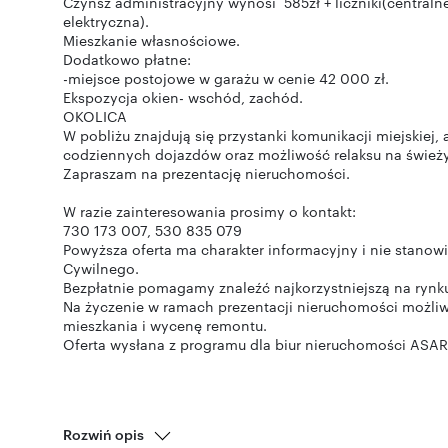
Czynsz administracyjny wynosi 585zł + liczniki(central
elektryczna).
Mieszkanie własnościowe.
Dodatkowo płatne:
-miejsce postojowe w garażu w cenie 42 000 zł.
Ekspozycja okien- wschód, zachód.
OKOLICA
W pobliżu znajdują się przystanki komunikacji miejskiej,
codziennych dojazdów oraz możliwość relaksu na śwież
Zapraszam na prezentację nieruchomości.
W razie zainteresowania prosimy o kontakt:
730 173 007, 530 835 079
Powyższa oferta ma charakter informacyjny i nie stanowi
Cywilnego.
Bezpłatnie pomagamy znaleźć najkorzystniejszą na rynku
Na życzenie w ramach prezentacji nieruchomości możli
mieszkania i wycenę remontu.
Oferta wysłana z programu dla biur nieruchomości ASAR
Rozwiń opis