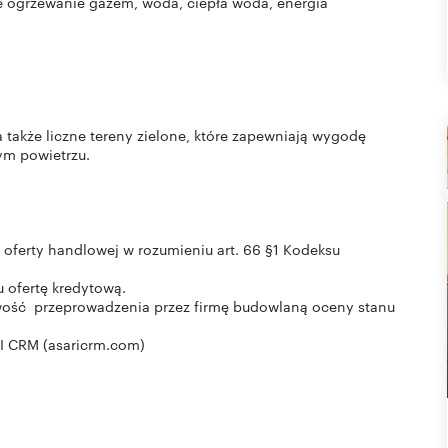
ne ogrzewanie gazem, woda, ciepła woda, energia
 a także liczne tereny zielone, które zapewniają wygodę
ym powietrzu.
 oferty handlowej w rozumieniu art. 66 §1 Kodeksu
 ofertę kredytową.
wość przeprowadzenia przez firmę budowlaną oceny stanu
I CRM (asaricrm.com)