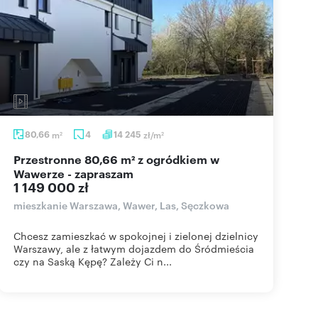
80,66
m
4
14 245
zł/m
2
2
Przestronne 80,66 m² z ogródkiem w
Wawerze - zapraszam
1 149 000 zł
mieszkanie Warszawa, Wawer, Las, Sęczkowa
Chcesz zamieszkać w spokojnej i zielonej dzielnicy
Warszawy, ale z łatwym dojazdem do Śródmieścia
czy na Saską Kępę? Zależy Ci n...