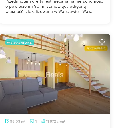
Przedmiotem oferty jest niebanalna nieruchomość
o powierzchni 90 m² stanowiąca odrębną
własność, zlokalizowana w Warszawie - Waw...
WYRÓŻNIONE
98,53
m
4
11 672
zł/m
2
2