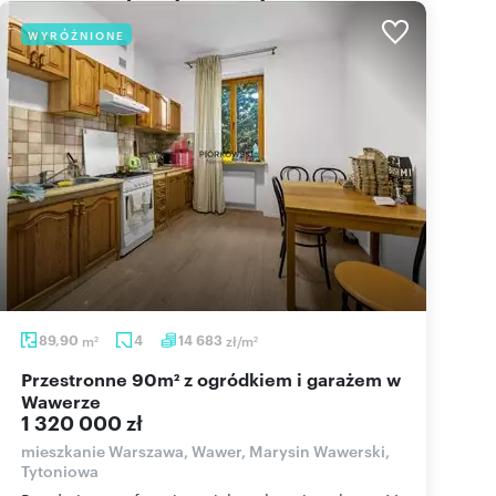
WYRÓŻNIONE
89,90
m
4
14 683
zł/m
2
2
Przestronne 90m² z ogródkiem i garażem w
Wawerze
1 320 000 zł
mieszkanie Warszawa, Wawer, Marysin Wawerski,
Tytoniowa