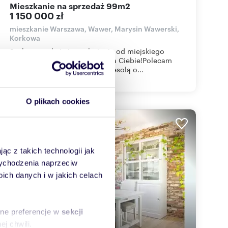
mieszkanie na sprzedaż 99m2
1 150 000 zł
mieszkanie Warszawa, Wawer, Marysin Wawerski,
Korkowa
Szukasz spokoju i wytchnienia od miejskiego
zgiełku? -To mieszkanie jest dla Ciebie!Polecam
przestronne mieszkanie z antresolą o...
O plikach cookies
WYRÓŻNIONE
ąc z takich technologii jak
 wychodzenia naprzeciw
ch danych i w jakich celach
sne preferencje w
sekcji
j chwili.