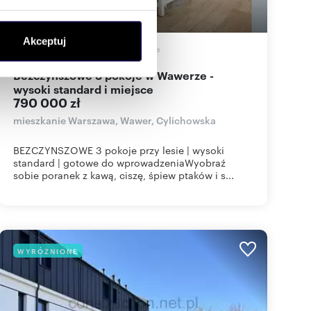
ołecznościowe i analizować
Akceptuj
artnerom społecznościowym,
68,30
m
3
11 567
zł/m
2
2
anymi od Ciebie lub
Bezczynszowe 3 pokoje w Wawerze -
wysoki standard i miejsce
790 000 zł
mieszkanie Warszawa, Wawer, Cylichowska
BEZCZYNSZOWE 3 pokoje przy lesie | wysoki
standard | gotowe do wprowadzeniaWyobraź
sobie poranek z kawą, ciszę, śpiew ptaków i s...
WYRÓŻNIONE