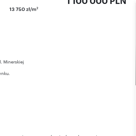
1 100 000 PLN
2
13 750 zł/m
. Minerskiej
ynku.