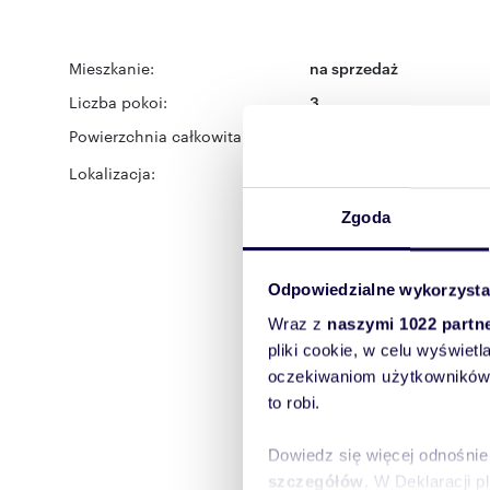
Mieszkanie:
na sprzedaż
Liczba pokoi:
3
Powierzchnia całkowita:
80 m
2
Lokalizacja:
województwo:
mazowiec
Warszawa
dzielnica:
Wa
Zgoda
Odpowiedzialne wykorzysta
Wraz z
naszymi 1022 partn
pliki cookie, w celu wyświet
oczekiwaniom użytkowników i
to robi.
Dowiedz się więcej odnośnie
szczegółów
. W Deklaracji 