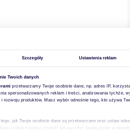
kie
powiat:
Warszawa
gmina:
Warszawa
miejscowość:
wer
ulica:
Minerska
Szczegóły
Ustawienia reklam
nie Twoich danych
erami
przetwarzamy Twoje osobiste dane, np. adres IP, korzystaj
lania spersonalizowanych reklam i treści, analizowania tychże,
 rozwoju produktów. Masz wybór odnośnie tego, kto używa Twoi
 tego, jak Twoje osobiste dane są przetwarzane oraz ustaw wła
plików cookie możesz zmienić lub wycofać swoją zgodę w dowolne