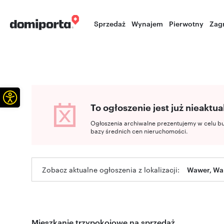
Sprzedaż
Wynajem
Pierwotny
Zag
Otwórz pasek narzędzi
To ogłoszenie jest już nieaktua
Ogłoszenia archiwalne prezentujemy w celu b
bazy średnich cen nieruchomości.
Zobacz aktualne ogłoszenia z lokalizacji:
Wawer, Wa
Mieszkanie trzypokojowe na sprzedaż