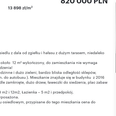
820 000 PLN
2
13 898 zł/m
iedlu z dala od zgiełku i hałasu z dużym tarasem, niedaleko
 około 12 m² wykończony, do zamieszkania nie wymaga
dzenia!
dzinne i dużo zieleni, bardzo bliska odległość sklepów,
in. do autobusu ). Mieszkanie znajduje się w budynku z 2016
dle zamknięte, dużo drzew, ławeczki do siedzenia, plac zabaw
m2 i 12m2, Łazienka – 5 m2 i przedpokój.
yposażona.
u osiedlowym, przypisane do tego mieszkania cena do