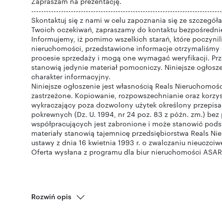
Zapraszam na prezentację.
-----------------------------------------------------------------------------
Skontaktuj się z nami w celu zapoznania się ze szczegółami
Twoich oczekiwań, zapraszamy do kontaktu bezpośrednieg
Informujemy, iż pomimo wszelkich starań, które poczyni
nieruchomości, przedstawione informacje otrzymaliśmy 
procesie sprzedaży i mogą one wymagać weryfikacji. Prz
stanowią jedynie materiał pomocniczy. Niniejsze ogłosz
charakter informacyjny.
Niniejsze ogłoszenie jest własnością Reals Nieruchomo
zastrzeżone. Kopiowanie, rozpowszechnianie oraz korzys
wykraczający poza dozwolony użytek określony przepisam
pokrewnych (Dz. U. 1994, nr 24 poz. 83 z późn. zm.) b
współpracujących jest zabronione i może stanowić pods
materiały stanowią tajemnicę przedsiębiorstwa Reals 
ustawy z dnia 16 kwietnia 1993 r. o zwalczaniu nieuczciwej
Oferta wysłana z programu dla biur nieruchomości ASAR
Rozwiń opis