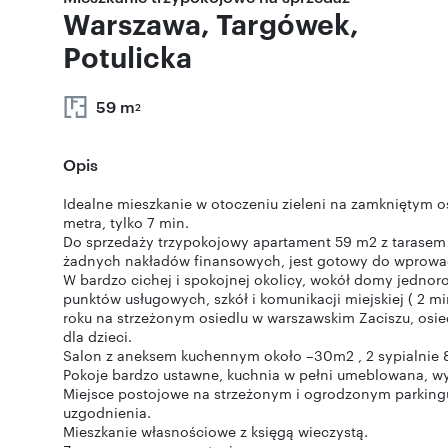
Warszawa, Targówek,
Potulicka
59 m
2
Opis
Idealne mieszkanie w otoczeniu zieleni na zamkniętym os
metra, tylko 7 min.
Do sprzedaży trzypokojowy apartament 59 m2 z tarasem
żadnych nakładów finansowych, jest gotowy do wprowa
W bardzo cichej i spokojnej okolicy, wokół domy jednoro
punktów usługowych, szkół i komunikacji miejskiej ( 2 m
roku na strzeżonym osiedlu w warszawskim Zaciszu, osie
dla dzieci.
Salon z aneksem kuchennym około –30m2 , 2 sypialnie 8 
Pokoje bardzo ustawne, kuchnia w pełni umeblowana, w
Miejsce postojowe na strzeżonym i ogrodzonym parking
uzgodnienia.
Mieszkanie własnościowe z księgą wieczystą.