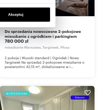
ołecznościowe i analizować
Akceptuj
artnerom społecznościowym,
anymi od Ciebie lub
42,15
m
2
18 505
zł/m
2
2
Do sprzedania nowoczesne 2-pokojowe
mieszkanie z ogródkiem i parkingiem
780 000 zł
mieszkanie Warszawa, Targówek, Płosa
2 pokoje | Wysoki standard | Ogródek | Nowy
Targówek Na sprzedaż 2-pokojowe mieszkanie o
powierzchni 42,15 m², zlokalizowane w i...
WYRÓŻNIONE