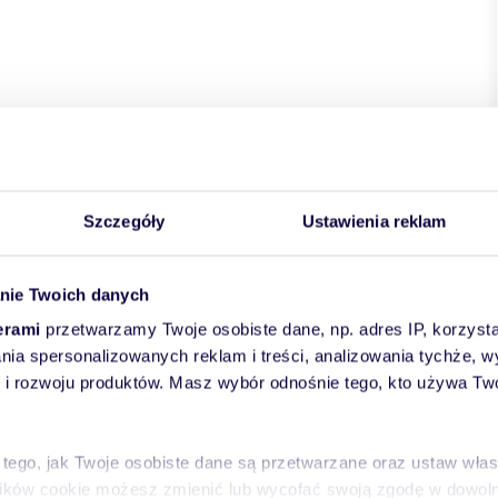
kie
powiat:
Warszawa
gmina:
Warszawa
miejscowość:
gówek
ulica:
Potulicka
Szczegóły
Ustawienia reklam
nie Twoich danych
erami
przetwarzamy Twoje osobiste dane, np. adres IP, korzystaj
lania spersonalizowanych reklam i treści, analizowania tychże,
 rozwoju produktów. Masz wybór odnośnie tego, kto używa Twoi
 tego, jak Twoje osobiste dane są przetwarzane oraz ustaw wła
plików cookie możesz zmienić lub wycofać swoją zgodę w dowolne