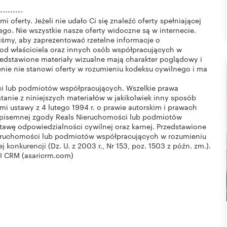
---------
 oferty. Jeżeli nie udało Ci się znaleźć oferty spełniającej
o. Nie wszystkie nasze oferty widoczne są w internecie.
liśmy, aby zaprezentować rzetelne informacje o
od właściciela oraz innych osób współpracujących w
edstawione materiały wizualne mają charakter poglądowy i
enie nie stanowi oferty w rozumieniu kodeksu cywilnego i ma
ści lub podmiotów współpracujących. Wszelkie prawa
tanie z niniejszych materiałów w jakikolwiek inny sposób
i ustawy z 4 lutego 1994 r. o prawie autorskim i prawach
ez pisemnej zgody Reals Nieruchomości lub podmiotów
tawę odpowiedzialności cywilnej oraz karnej. Przedstawione
Nieruchomości lub podmiotów współpracujących w rozumieniu
 konkurencji (Dz. U. z 2003 r., Nr 153, poz. 1503 z późn. zm.).
I CRM (asaricrm.com)