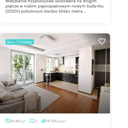
Mieszkanie trzypokojowe ulokowane na drugim
piętrze w niskim pięciopiętrowym nowym budynku
(2020r) położonym bardzo blisko metra...
WYRÓŻNIONE
60,84
m
3
19 724
zł/m
2
2