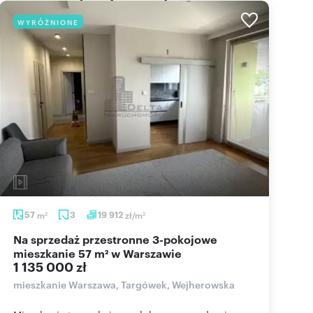
WYRÓŻNIONE
57
m
3
19 912
zł/m
2
2
Na sprzedaż przestronne 3-pokojowe
mieszkanie 57 m² w Warszawie
1 135 000 zł
mieszkanie Warszawa, Targówek, Wejherowska