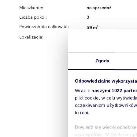
Mieszkanie:
na sprzedaż
Liczba pokoi:
3
Powierzchnia całkowita:
59 m
2
Lokalizacja:
województwo:
mazowiec
Warszawa
dzielnica:
Tar
Zgoda
Odpowiedzialne wykorzysta
Wraz z
naszymi 1022 partn
pliki cookie, w celu wyświet
oczekiwaniom użytkowników i
to robi.
Dowiedz się więcej odnośnie
szczegółów
. W Deklaracji 