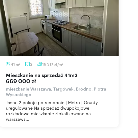
41
m
2
16 317
zł/m
2
2
mieszkanie na sprzedaż 41m2
669 000 zł
mieszkanie Warszawa, Targówek, Bródno, Piotra
Wysockiego
Jasne 2 pokoje po remoncie | Metro | Grunty
uregulowane Na sprzedaż dwupokojowe,
rozkładowe mieszkanie zlokalizowane na
warszaws...