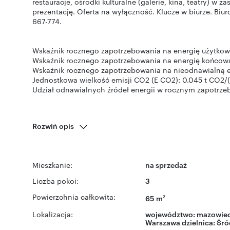
restauracje, ośrodki kulturalne (galerie, kina, teatry) w
prezentację. Oferta na wyłączność. Klucze w biurze. Bi
667-774.
Wskaźnik rocznego zapotrzebowania na energię użytkową
Wskaźnik rocznego zapotrzebowania na energię końcową 
Wskaźnik rocznego zapotrzebowania na nieodnawialną en
Jednostkowa wielkość emisji CO2 (E CO2): 0.045 t CO2/(m
Udział odnawialnych źródeł energii w rocznym zapotrze
Rozwiń opis
Mieszkanie:
na sprzedaż
Liczba pokoi:
3
Powierzchnia całkowita:
65 m
2
Lokalizacja:
województwo:
mazowiec
Warszawa
dzielnica:
Śró