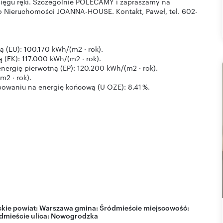
 zasięgu ręki. Szczególnie POLECAMY i zapraszamy na
uro Nieruchomości JOANNA-HOUSE. Kontakt, Paweł, tel. 602-
 (EU): 100.170 kWh/(m2 · rok).
(EK): 117.000 kWh/(m2 · rok).
ergię pierwotną (EP): 120.200 kWh/(m2 · rok).
2 · rok).
bowaniu na energię końcową (U OZE): 8.41 %.
kie
powiat:
Warszawa
gmina:
Śródmieście
miejscowość:
dmieście
ulica:
Nowogrodzka