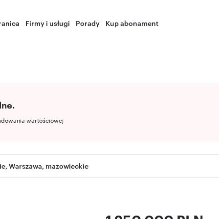
ranica
Firmy i usługi
Porady
Kup abonament
lne.
udowania wartościowej
ie, Warszawa, mazowieckie