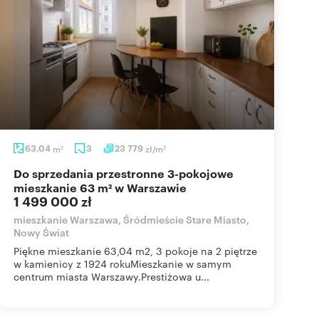
63,04
m
3
23 779
zł/m
2
2
Do sprzedania przestronne 3-pokojowe
mieszkanie 63 m² w Warszawie
1 499 000 zł
mieszkanie Warszawa, Śródmieście Stare Miasto,
Nowy Świat
Piękne mieszkanie 63,04 m2, 3 pokoje na 2 piętrze
w kamienicy z 1924 rokuMieszkanie w samym
centrum miasta Warszawy.Prestiżowa u...