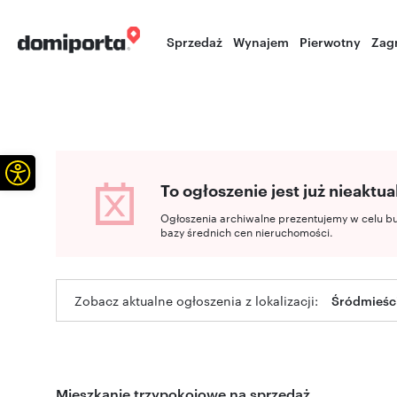
Sprzedaż
Wynajem
Pierwotny
Zag
Otwórz pasek narzędzi
To ogłoszenie jest już nieaktua
Ogłoszenia archiwalne prezentujemy w celu b
bazy średnich cen nieruchomości.
Zobacz aktualne ogłoszenia z lokalizacji:
Śródmieśc
Mieszkanie trzypokojowe na sprzedaż