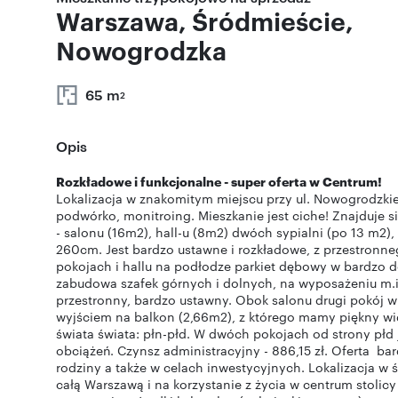
Warszawa, Śródmieście,
Nowogrodzka
65 m
2
Opis
Rozkładowe i funkcjonalne - super oferta w Centrum!
Lokalizacja w znakomitym miejscu przy ul. Nowogrodzkiej
podwórko, monitroing. Mieszkanie jest ciche! Znajduje si
- salonu (16m2), hall-u (8m2) dwóch sypialni (po 13 m2)
260cm. Jest bardzo ustawne i rozkładowe, z przestronn
pokojach i hallu na podłodze parkiet dębowy w bardzo d
zabudowa szafek górnych i dolnych, na wyposażeniu m.in.
przestronny, bardzo ustawny. Obok salonu drugi pokój 
wyjściem na balkon (2,66m2), z którego mamy piękny wi
świata świata: płn-płd. W dwóch pokojach od strony płd 
obciążeń. Czynsz administracyjny - 886,15 zł. Oferta b
rodziny a także w celach inwestycyjnych. Lokalizacja w
całą Warszawą i na korzystanie z życia w centrum stolicy