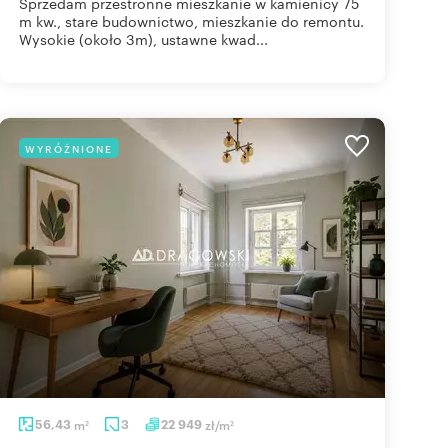
Sprzedam przestronne mieszkanie w kamienicy 75
m kw., stare budownictwo, mieszkanie do remontu.
Wysokie (około 3m), ustawne kwad...
WYRÓŻNIONE
56,43
m
3
22 949
zł/m
2
2