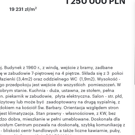
1 250 000 PLN
2
19 231 zł/m
. Budynek z 1960 r., z windą, wejście z bramy, zadbane
ę w zabudowie 7-piętrowej na 4 piętrze. Składa się z 3 pokoi
, łazienki (3,4m2) oraz oddzielnego WC (1,9m2). Wysokość -
ego przedpokoju jest wejście do wszystkich pomieszczeń. W
obrym stanie. Kuchnia - duża, ustawna, ze stołem, pełna
 piekarnik w zabudowie, płyta elektryczna. Salon - str. płd,
wizytowy lub może być zaadoptowany na drugą sypialnię, z
dokiem na kościół Św. Barbary. Orientacja względem stron
jest klimatyzacja. Stan prawny - własnościowe, z KW, bez
ardzo dobra, mieszkanie w pełni umeblowane. Doskonała dla
 ścisłym Centrum pozwala na doskonałą, szybką komunikację z
 - bliskość centr handlowych a także liczne kawiarnie, puby,