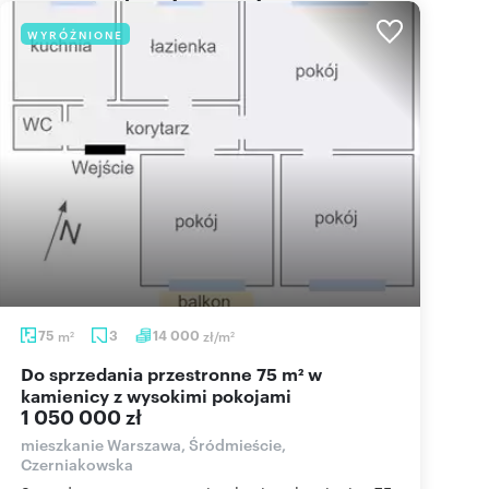
WYRÓŻNIONE
75
m
3
14 000
zł/m
2
2
Do sprzedania przestronne 75 m² w
kamienicy z wysokimi pokojami
1 050 000 zł
mieszkanie Warszawa, Śródmieście,
Czerniakowska