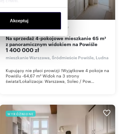
j chwili.
ołecznościowe i analizować
Akceptuj
artnerom społecznościowym,
64,67
m
4
21 648
zł/m
2
2
anymi od Ciebie lub
Na sprzedaż 4-pokojowe mieszkanie 65 m²
z panoramicznym widokiem na Powiśle
1 400 000 zł
mieszkanie Warszawa, Śródmieście Powiśle, Ludna
Kupujący nie płaci prowizji !Wyjątkowe 4 pokoje na
Powiślu -64,67 m² Widok na 3 strony
świata!Lokalizacja: Warszawa, Solec / Pow...
WYRÓŻNIONE