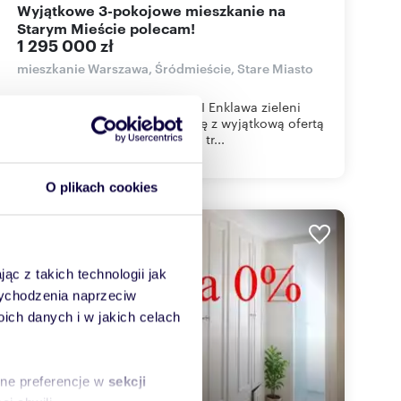
Wyjątkowe 3-pokojowe mieszkanie na
Starym Mieście polecam!
1 295 000 zł
mieszkanie Warszawa, Śródmieście, Stare Miasto
Stare Miasto I 3 Pokoje I Cisza I Enklawa zieleni
IZapraszamy do zapoznania się z wyjątkową ofertą
niepowtarzalnego wygodnego tr...
O plikach cookies
WYRÓŻNIONE
ąc z takich technologii jak
 wychodzenia naprzeciw
ch danych i w jakich celach
sne preferencje w
sekcji