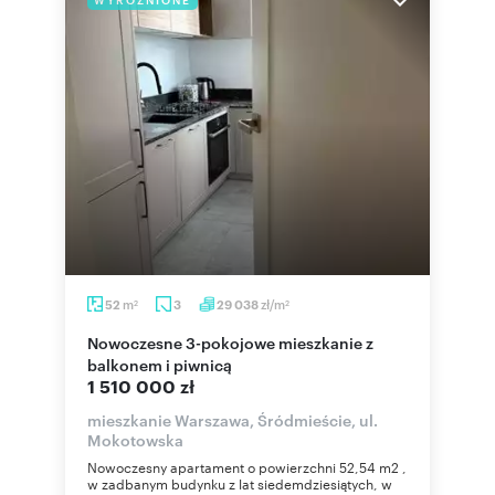
m
zł/m
52
3
29 038
2
2
Nowoczesne 3-pokojowe mieszkanie z
balkonem i piwnicą
1 510 000 zł
mieszkanie Warszawa, Śródmieście, ul.
Mokotowska
Nowoczesny apartament o powierzchni 52,54 m2 ,
w zadbanym budynku z lat siedemdziesiątych, w