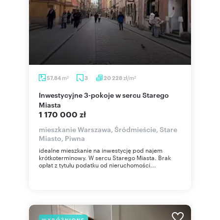
m
zł/m
57,84
3
20 228
2
2
Inwestycyjne 3-pokoje w sercu Starego
Miasta
1 170 000 zł
mieszkanie Warszawa, Śródmieście, Stare
Miasto, Piwna
idealne mieszkanie na inwestycję pod najem
krótkoterminowy. W sercu Starego Miasta. Brak
opłat z tytułu podatku od nieruchomości...
WYRÓŻNIONE