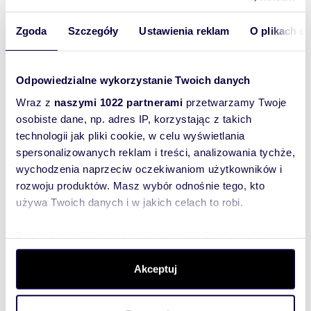
pokoi:
Powierzchni
67,20 m
2
Zgoda
Szczegóły
Ustawienia reklam
O plikach c
a całkowita:
Lokalizacja:
województwo:
mazowieckie
powiat:
Warszawa
gmina:
Warszawa
miejscowość:
Odpowiedzialne wykorzystanie Twoich danych
Warszawa
dzielnica:
Śródmieście
ulica:
Aleja Wyzwolenia
Wraz z
naszymi 1022 partnerami
przetwarzamy Twoje
osobiste dane, np. adres IP, korzystając z takich
Podobne oferty w tej lokalizacji
technologii jak pliki cookie, w celu wyświetlania
WYRÓŻNIONE
spersonalizowanych reklam i treści, analizowania tychże,
wychodzenia naprzeciw oczekiwaniom użytkowników i
rozwoju produktów. Masz wybór odnośnie tego, kto
używa Twoich danych i w jakich celach to robi.
Dowiedz się więcej odnośnie tego, jak Twoje osobiste
dane są przetwarzane oraz ustaw własne preferencje w
sekcji szczegółów
. W Deklaracji plików cookie możesz
Akceptuj
zmienić lub wycofać swoją zgodę w dowolnej chwili.