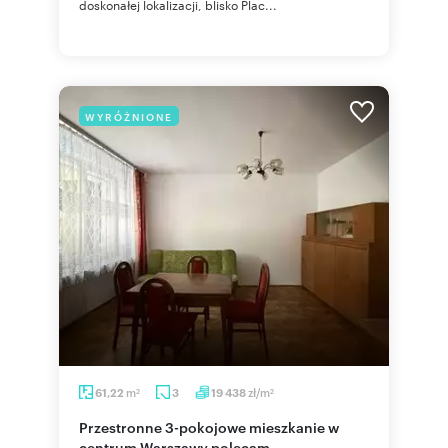
doskonałej lokalizacji, blisko Plac...
WYRÓŻNIONE
m
zł/m
61,22
3
19 438
2
2
Przestronne 3-pokojowe mieszkanie w
centrum Warszawy polecam