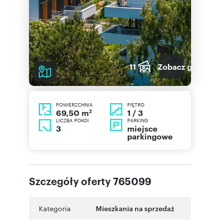
11
Zobacz galerię
POWIERZCHNIA
PIĘTRO
2
1 / 3
69,50 m
LICZBA POKOI
PARKING
3
miejsce
parkingowe
Szczegóły oferty 765099
Kategoria
Mieszkania na sprzedaż