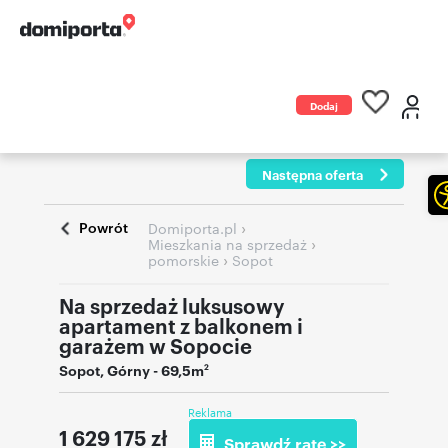
Dodaj
ogłoszenie
Następna oferta
Powrót
›
Domiporta.pl
›
Mieszkania na sprzedaż
›
pomorskie
Sopot
Na sprzedaż luksusowy
apartament z balkonem i
garażem w Sopocie
Sopot
,
Górny
- 69,5m
2
Reklama
1 629 175
zł
Sprawdź ratę >>