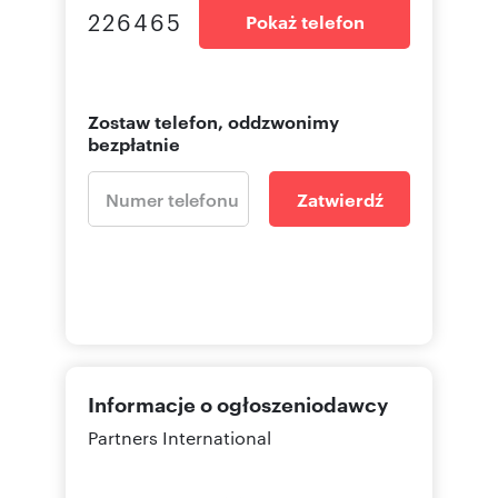
226465
Pokaż telefon
I invite you to the presentation!
Numer oferty: 765099
Zostaw telefon, oddzwonimy
Osoba odpowiedzialna zawodowo: Grzegorz
bezpłatnie
Sobkowiak
Zatwierdź
Informacje o ogłoszeniodawcy
Partners International