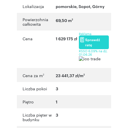
Lokalizacja
pomorskie
,
Sopot
,
Górny
Powierzchnia
69,50 m
2
całkowita
Reklama
Cena
1 629 175 zł
Sprawdź
ratę
RSSO 6,09% na dz.
01.06.26
Cena za m
23 441,37 zł/m
2
2
Liczba pokoi
3
Piętro
1
Liczba pięter w
3
budynku