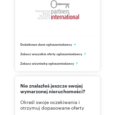
Dodatkowe dane ogłoszeniodawcy
ul. Wiejska 19
Zobacz wszystkie oferty ogłoszeniodawcy
Warszawa
mazowieckie
PL
Zobacz wizytówkę ogłoszeniodawcy
482264
Pokaż telefon
Nie znalazłeś jeszcze swojej
226465
Pokaż telefon
wymarzonej nieruchomości?
Określ swoje oczekiwania i
otrzymuj dopasowane oferty