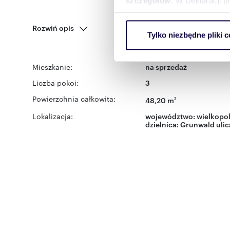
szczegółów
. W Deklaracji 
Wykorzystujemy pliki cookie 
Rozwiń opis
Tylko niezbędne pliki c
ruch w naszej witrynie. Inf
reklamowym i analitycznym. 
uzyskanymi podczas korzysta
Mieszkanie:
na sprzedaż
Liczba pokoi:
3
Powierzchnia całkowita:
48,20 m
2
Lokalizacja:
województwo:
wielkopol
dzielnica:
Grunwald
ulic