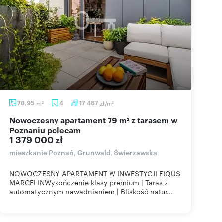
78,95
m
4
17 467
zł/m
2
2
Nowoczesny apartament 79 m² z tarasem w
Poznaniu polecam
1 379 000 zł
mieszkanie Poznań, Grunwald, Świerzawska
NOWOCZESNY APARTAMENT W INWESTYCJI FIQUS
MARCELINWykończenie klasy premium | Taras z
automatycznym nawadnianiem | Bliskość natur...