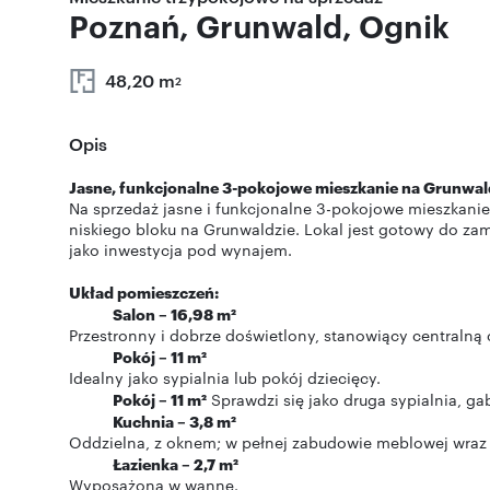
Poznań, Grunwald, Ognik
48,20 m
2
Opis
Jasne, funkcjonalne 3-pokojowe mieszkanie na Grunwal
Na sprzedaż jasne i funkcjonalne 3-pokojowe mieszkanie
niskiego bloku na Grunwaldzie. Lokal jest gotowy do zami
jako inwestycja pod wynajem.
Układ pomieszczeń:
Salon – 16,98 m²
Przestronny i dobrze doświetlony, stanowiący centralną 
Pokój – 11 m²
Idealny jako sypialnia lub pokój dziecięcy.
Pokój – 11 m²
Sprawdzi się jako druga sypialnia, ga
Kuchnia – 3,8 m²
Oddzielna, z oknem; w pełnej zabudowie meblowej wraz
Łazienka – 2,7 m²
Wyposażona w wannę.