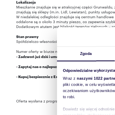
Lokalizacja
Mieszkanie znajduje się w atrakcyjnej części Grunwaldu, 
znajdują się sklepy (m.in. Lidl, Lewiatan), punkty usługo
W niedalekiej odległości znajduje się centrum handlowe 
oddalone są o około 3 minuty pieszo, co zapewnia szybk
Dodatkowym atutem jest bliskość terenów zielonych – sp
Stan prawny
Spółdzielczo-własnościowe prawo do lokalu z możliwością
Numer oferty w biurze nieruchomości: 11607/4158/OMS
Zgoda
- Zadzwoń już dziś i umów się na bezpłatną prezentację -
- Zapytaj nas o najlepsze rozwiązania kredytowe -
Odpowiedzialne wykorzysta
- Kupuj bezpiecznie z Express House -
Wraz z
naszymi 1022 partn
pliki cookie, w celu wyświet
oczekiwaniom użytkowników i
to robi.
Oferta wysłana z programu dla biur nieruchomości ASAR
Dowiedz się więcej odnośnie