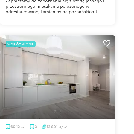
Zapraszamy do zapoznania się z ofertą jasnego i
przestronnego mieszkania położonego w
odrestaurowanej kamienicy na poznańskich J...
WYRÓŻNIONE
60,12
m
3
12 891
zł/m
2
2