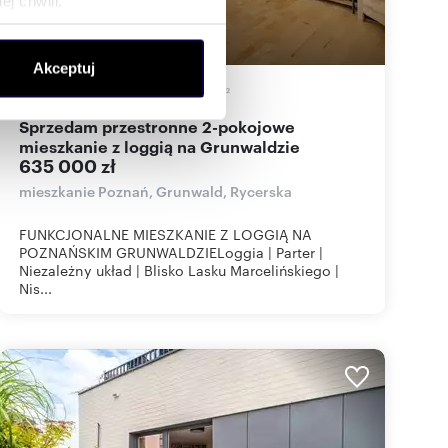
j chwili.
ołecznościowe i analizować
Akceptuj
artnerom społecznościowym,
54,30
m
2
11 694
zł/m
2
2
anymi od Ciebie lub
Sprzedam przestronne 2-pokojowe
mieszkanie z loggią na Grunwaldzie
635 000 zł
mieszkanie Poznań, Grunwald, Rycerska
FUNKCJONALNE MIESZKANIE Z LOGGIĄ NA
POZNAŃSKIM GRUNWALDZIELoggia | Parter |
Niezależny układ | Blisko Lasku Marcelińskiego |
Nis...