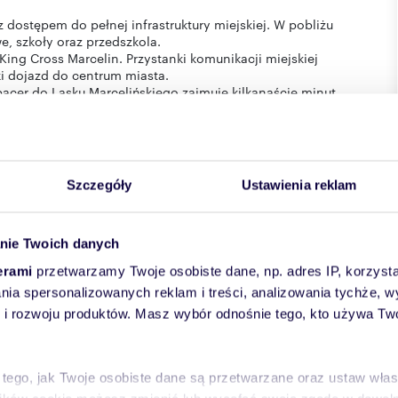
z dostępem do pełnej infrastruktury miejskiej. W pobliżu
we, szkoły oraz przedszkola.
King Cross Marcelin. Przystanki komunikacji miejskiej
i dojazd do centrum miasta.
acer do Lasku Marcelińskiego zajmuje kilkanaście minut.
 założenia księgi wieczystej.
Szczegóły
Ustawienia reklam
nie Twoich danych
erami
przetwarzamy Twoje osobiste dane, np. adres IP, korzystaj
lania spersonalizowanych reklam i treści, analizowania tychże,
 rozwoju produktów. Masz wybór odnośnie tego, kto używa Twoi
I CRM (asaricrm.com)
 tego, jak Twoje osobiste dane są przetwarzane oraz ustaw wła