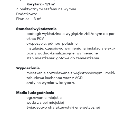
Korytarz – 3,1 m²
Z praktycznymi szafami na wymiar.
Dodatkowo:
Piwnica – 3 m²
Standard wykończenia
podłogi: wykładzina o wyglądzie zbliżonym do par
okna: PCV
ekspozycja: północ–południe
instalacje: częściowo wymieniona instalacja elekt
piony wodno-kanalizacyjne: wymienione
stan mieszkania: gotowe do zamieszkania
Wyposażenie
mieszkanie sprzedawane z większościowym umeb
zabudowa kuchenna wraz z AGD
szafy na wymiar w korytarzu
Media i udogodnienia
ogrzewanie miejskie
woda z sieci miejskiej
świadectwo charakterystyki energetycznej