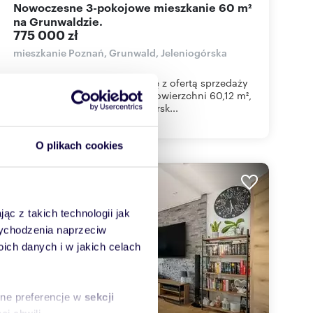
Nowoczesne 3-pokojowe mieszkanie 60 m²
na Grunwaldzie.
775 000 zł
mieszkanie Poznań, Grunwald, Jeleniogórska
Zapraszamy do zapoznania się z ofertą sprzedaży
3-pokojowego mieszkania o powierzchni 60,12 m²,
położonego przy ul. Jeleniogórsk...
O plikach cookies
ąc z takich technologii jak
 wychodzenia naprzeciw
ch danych i w jakich celach
sne preferencje w
sekcji