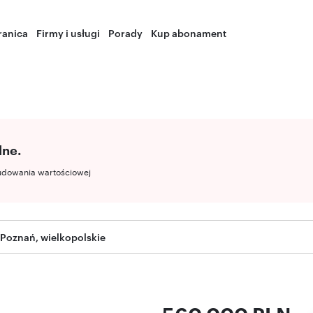
ranica
Firmy i usługi
Porady
Kup abonament
lne.
udowania wartościowej
Poznań, wielkopolskie