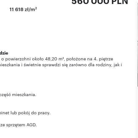
560 000 PLN
2
11 618 zł/m
dzie
 o powierzchni około 48,20 m², położone na 4. piętrze
eszkania i świetnie sprawdzi się zarówno dla rodziny, jak i
część mieszkania.
binet lub pokój do pracy.
 ze sprzętem AGD.