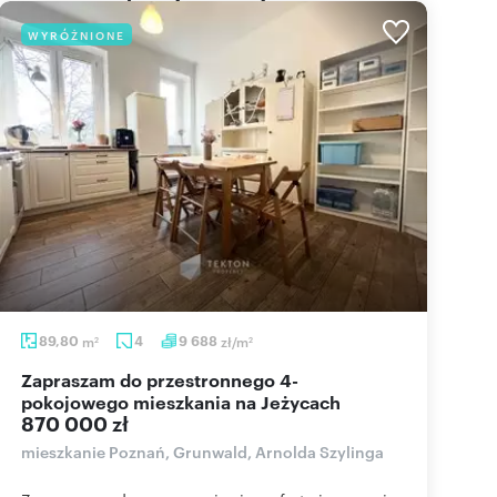
WYRÓŻNIONE
89,80
m
4
9 688
zł/m
2
2
Zapraszam do przestronnego 4-
pokojowego mieszkania na Jeżycach
870 000 zł
mieszkanie Poznań, Grunwald, Arnolda Szylinga