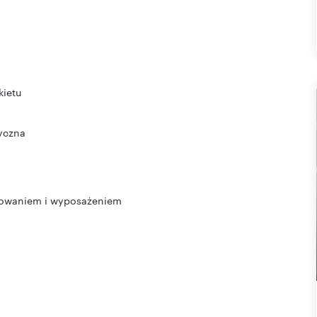
kietu
ryczna
lowaniem i wyposażeniem