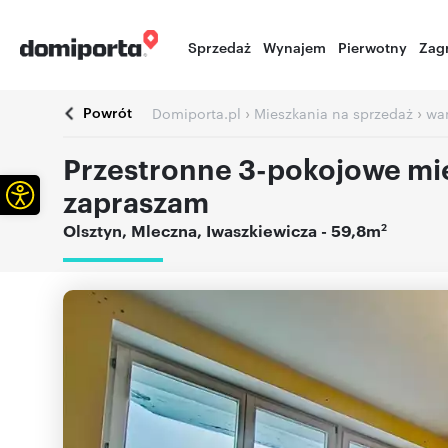
Sprzedaż
Wynajem
Pierwotny
Zag
Powrót
›
›
Domiporta.pl
Mieszkania na sprzedaż
wa
Przestronne 3-pokojowe mie
Otwórz pasek narzędzi
zapraszam
2
Olsztyn
,
Mleczna
,
Iwaszkiewicza
- 59,8m