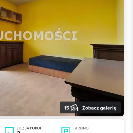
15
Zobacz galerię
LICZBA POKOI
PARKING