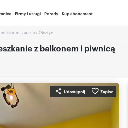
ranica
Firmy i usługi
Porady
Kup abonament
›
rmińsko-mazurskie
Olsztyn
szkanie z balkonem i piwnicą
Udostępnij
Zapisz