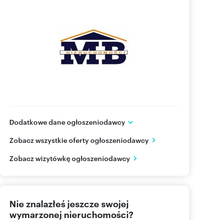
Dodatkowe dane ogłoszeniodawcy
ul. Stefana Żeromskiego 42/1
Zobacz wszystkie oferty ogłoszeniodawcy
Olsztyn
warmińsko-mazurskie
PL
Zobacz wizytówkę ogłoszeniodawcy
695 12
Pokaż telefon
Nie znalazłeś jeszcze swojej
534 69
Pokaż telefon
wymarzonej nieruchomości?