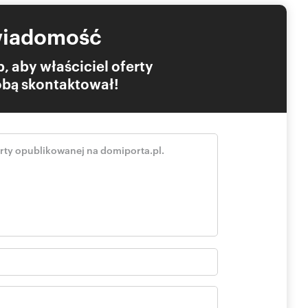
wiadomość
, aby właściciel oferty
Tobą skontaktował!