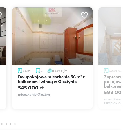
edlowe, markety, apteki, punkty usługowe, paczkomaty, poczta,
odziny oraz jako inwestycja pod Wynajem.
 hipotecznego.
owi oferty handlowej w rozumieniu Art. 66. par.1 Kodeksu
m
zł/m
m
56
2
9 732
52,91
2
2
2
Dwupokojowe mieszkanie 56 m² z
Zapraszam do obejrzenia 3-
balkonem i windą w Olsztynie
pokojowego 
balkonem i 
545 000 zł
599 000 zł
mieszkanie Olsztyn
mieszkanie Ols
Pimpickiego