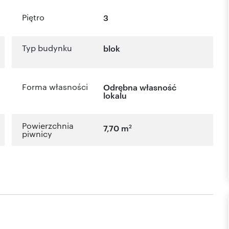
Piętro
3
Typ budynku
blok
Forma własności
Odrębna własność
lokalu
Powierzchnia
2
7,70 m
piwnicy