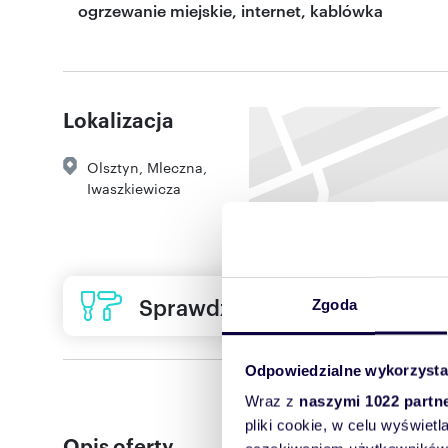
ogrzewanie miejskie, internet, kablówka
Lokalizacja
Olsztyn
,
Mleczna
,
Iwaszkiewicza
Sprawdź ofertę usług remon
Zgoda
Odpowiedzialne wykorzysta
Wraz z
naszymi 1022 partn
pliki cookie, w celu wyświet
Opis oferty