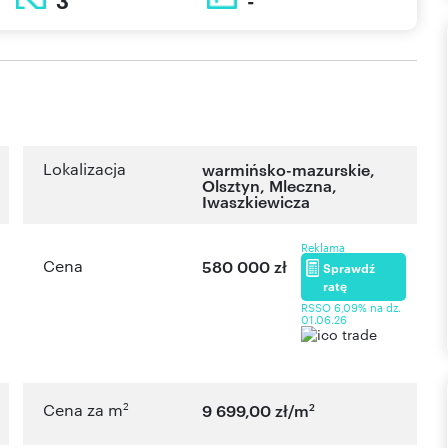
3
-
Lokalizacja
warmińsko-mazurskie
,
Olsztyn
,
Mleczna
,
Iwaszkiewicza
Reklama
Cena
580 000 zł
Sprawdź
ratę
RSSO 6,09% na dz.
01.06.26
2
2
Cena za m
9 699,00 zł/m