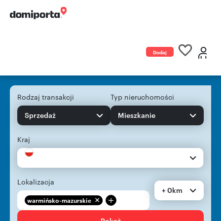
Dodaj
ogłoszenie
Rodzaj transakcji
Typ nieruchomości
Sprzedaż
Mieszkanie
Kraj
Lokalizacja
+ 0km
+
warmińsko-mazurskie
Pokaż