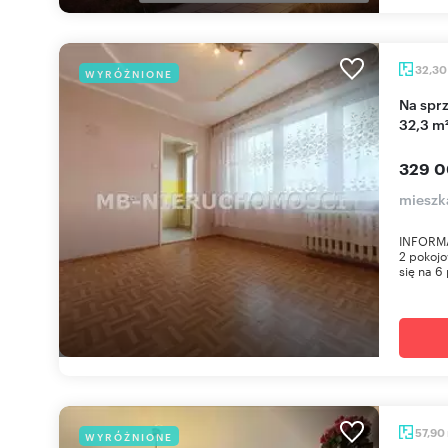
32,3
WYRÓŻNIONE
Na sprzedaż słoneczne 2-pokojowe mieszkanie
32,3 m²
329 0
mieszka
INFORMA
2 pokojo
się na 6 
57,90
WYRÓŻNIONE