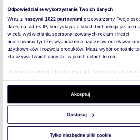
Polecam nowoczesne 4-pokojowe mieszkanie z
Odpowiedzialne wykorzystanie Twoich danych
balkon
Wraz z
naszymi 1022 partnerami
przetwarzamy Twoje osob
536 4
dane, np. adres IP, korzystając z takich technologii jak pliki 
w celu wyświetlania spersonalizowanych reklam i treści,
mieszk
analizowania tychże, wychodzenia naprzeciw oczekiwaniom
Zwycię
użytkowników i rozwoju produktów. Masz wybór odnośnie te
OFERTA 
kto używa Twoich danych i w jakich celach to robi.
695 129
powierzc
Dowiedz się więcej odnośnie tego, jak Twoje osobiste dane 
przetwarzane oraz ustaw własne preferencje w
sekcji
szczegółów
. W Deklaracji plików cookie możesz zmienić lu
wycofać swoją zgodę w dowolnej chwili.
Akceptuj
Wykorzystujemy pliki cookie do spersonalizowania treści i r
Dostosuj
59,80
aby oferować funkcje społecznościowe i analizować ruch w 
WYRÓŻNIONE
witrynie. Informacje o tym, jak korzystasz z naszej witryny,
Przestronne 3-pokojowe mieszkanie z balkonem i
udostępniamy partnerom społecznościowym, reklamowym i
piwnic
Tylko niezbędne pliki cookie
analitycznym. Partnerzy mogą połączyć te informacje z inn