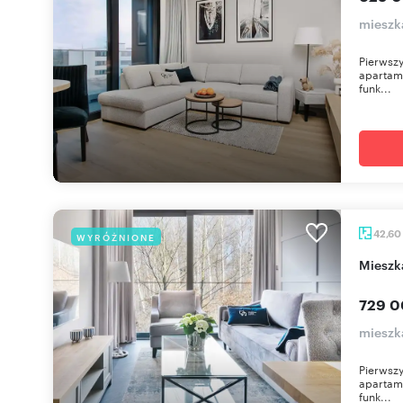
mieszka
Pierwszy
apartame
funk...
42,60
WYRÓŻNIONE
miesz
729 0
mieszka
Pierwszy
apartame
funk...