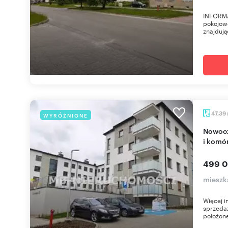
INFORMA
pokojow
znajdują
47,39
WYRÓŻNIONE
Nowoczesne 2-pokojowe mieszkanie z balkonem
i komó
499 0
mieszk
Więcej 
sprzeda
położone