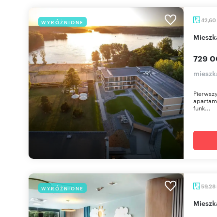
42,60
WYRÓŻNIONE
miesz
729 0
mieszka
Pierwszy
apartame
funk...
59,28
WYRÓŻNIONE
miesz