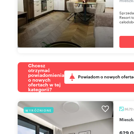
mieszk
Sprzeda
Resort t
całodob
Chcesz
otrzymać
powiadomienia
Powiadom o nowych oferta
o nowych
ofertach w tej
kategorii?
36,72
WYRÓŻNIONE
miesz
629 0