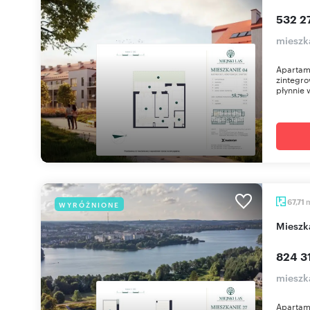
532 27
mieszk
Apartame
zintegro
płynnie 
67,71
WYRÓŻNIONE
miesz
824 31
mieszk
Apartame