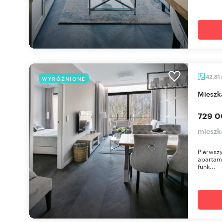
42,81
WYRÓŻNIONE
miesz
729 0
mieszka
Pierwszy
apartame
funk...