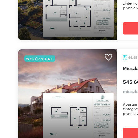
zintegro
płynnie 
44,45
WYRÓŻNIONE
miesz
545 6
mieszk
Apartame
zintegro
płynnie 