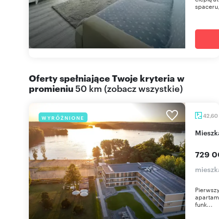
spaceru,
Oferty spełniające Twoje kryteria w
promieniu
50 km
(
zobacz wszystkie
)
42,60
WYRÓŻNIONE
miesz
729 0
mieszka
Pierwszy
apartame
funk...