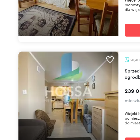
pierwszy
dla więk
50,4
Sprzedam urokliwe 3-pokojowe mieszkanie z
ogródk
239 0
mieszk
Wiejski 
pomieszc
do miast