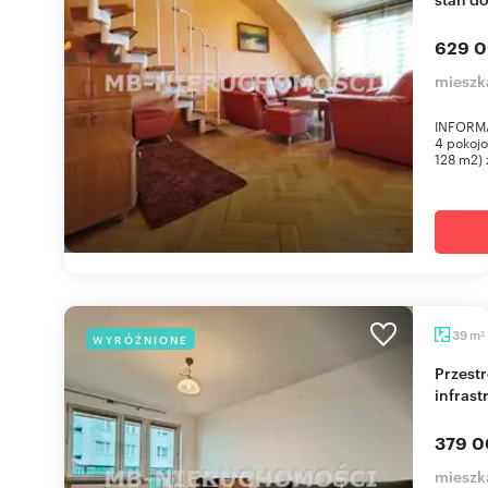
629 0
mieszk
INFORMA
4 pokojo
128 m2) 
m
39
WYRÓŻNIONE
2
Przestronne 2 pok. z balkonem, blisko
infrast
379 0
mieszka