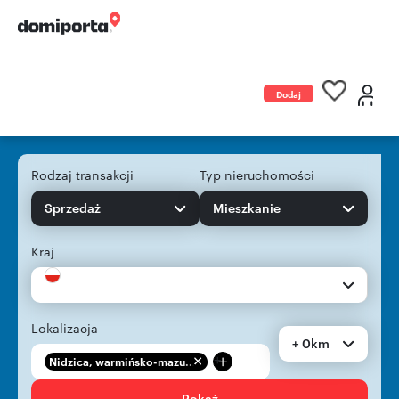
Dodaj
ogłoszenie
Rodzaj transakcji
Typ nieruchomości
Sprzedaż
Mieszkanie
Kraj
Lokalizacja
+ 0km
+
Nidzica, warmińsko-mazu...
Pokaż