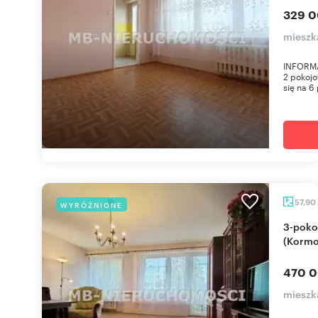
329 0
mieszka
INFORMA
2 pokojo
się na 6 
57,90
WYRÓŻNIONE
3-pokojowe mieszkanie 58 m² w Olsztynie
(Kormo
470 0
mieszk