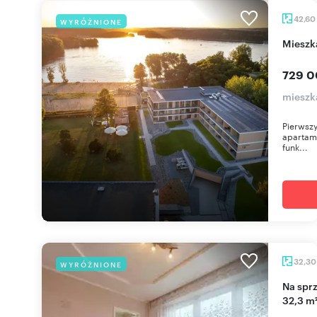
42,60
WYRÓŻNIONE
miesz
729 0
mieszka
Pierwszy
apartame
funk...
32,3
WYRÓŻNIONE
Na sprzedaż słoneczne 2-pokojowe mieszkanie
32,3 m²