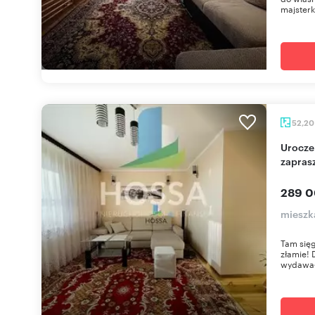
majsterk
52,2
Urocze 2-pokojowe mieszkanie 52,2 m² z piwnicą
zapras
289 0
mieszk
Tam sięg
złamie! 
wydawało