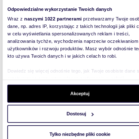
Odpowiedzialne wykorzystanie Twoich danych
Wraz z
naszymi 1022 partnerami
przetwarzamy Twoje osob
29,80
dane, np. adres IP, korzystając z takich technologii jak pliki 
Urokliwe 2 pokoje z ogródkiem i klimatyzacją
w celu wyświetlania spersonalizowanych reklam i treści,
polec
analizowania tychże, wychodzenia naprzeciw oczekiwaniom
użytkowników i rozwoju produktów. Masz wybór odnośnie te
130 0
kto używa Twoich danych i w jakich celach to robi.
mieszk
Dowiedz się więcej odnośnie tego, jak Twoje osobiste dane 
Przytuln
Twoja oa
przetwarzane oraz ustaw własne preferencje w
sekcji
miejskie
szczegółów
. W Deklaracji plików cookie możesz zmienić lu
wycofać swoją zgodę w dowolnej chwili.
Akceptuj
Wykorzystujemy pliki cookie do spersonalizowania treści i r
Dostosuj
aby oferować funkcje społecznościowe i analizować ruch w 
witrynie. Informacje o tym, jak korzystasz z naszej witryny,
udostępniamy partnerom społecznościowym, reklamowym i
39,50
Tylko niezbędne pliki cookie
analitycznym. Partnerzy mogą połączyć te informacje z inn