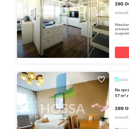
285 0
mieszk
Mieszkan
antresol
oryginal
57,23
Na sprzedaż przestronne 4-pokojowe mieszkanie
57 m² z
289 0
mieszk
Więcej p