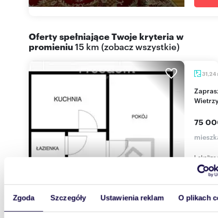
Oferty spełniające Twoje kryteria w
promieniu
15 km
(
zobacz wszystkie
)
31,24
Zapraszam do 31,24 m² mieszkania w
Wietrz
75 00
mieszk
Lokaliza
miastaWi
otoczona
Zgoda
Szczegóły
Ustawienia reklam
O plikach c