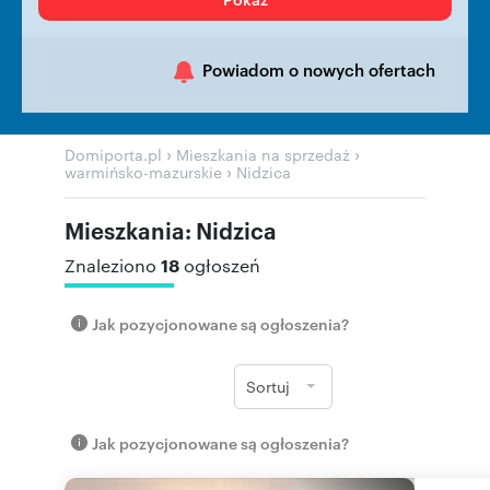
Powiadom o nowych ofertach
›
›
Domiporta.pl
Mieszkania na sprzedaż
›
warmińsko-mazurskie
Nidzica
Mieszkania: Nidzica
18
Znaleziono
ogłoszeń
Jak pozycjonowane są ogłoszenia?
Sortuj
Jak pozycjonowane są ogłoszenia?