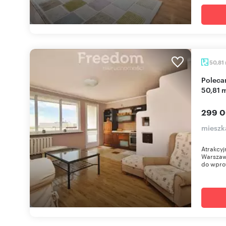
50,81
Polecam przestronne 3-pokojowe mieszkanie
50,81 
299 0
mieszk
Atrakcyj
Warszaw
do wpro