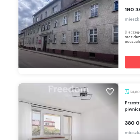
190 3
mieszk
Dlaczego
oraz duż
poczucie
54,8
Przestronne 2-pokojowe mieszkanie z balkonem i
piwnic
380 0
mieszka