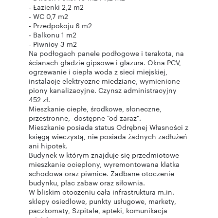
- Łazienki 2,2 m2
- WC 0,7 m2
- Przedpokoju 6 m2
- Balkonu 1 m2
- Piwnicy 3 m2
Na podłogach panele podłogowe i terakota, na
ścianach gładzie gipsowe i glazura. Okna PCV,
ogrzewanie i ciepła woda z sieci miejskiej,
instalacje elektryczne miedziane, wymienione
piony kanalizacyjne. Czynsz administracyjny
452 zł.
Mieszkanie ciepłe, środkowe, słoneczne,
przestronne, dostępne "od zaraz".
Mieszkanie posiada status Odrębnej Własności z
księgą wieczystą, nie posiada żadnych zadłużeń
ani hipotek.
Budynek w którym znajduje się przedmiotowe
mieszkanie ocieplony, wyremontowana klatka
schodowa oraz piwnice. Zadbane otoczenie
budynku, plac zabaw oraz siłownia.
W bliskim otoczeniu cała infrastruktura m.in.
sklepy osiedlowe, punkty usługowe, markety,
paczkomaty, Szpitale, apteki, komunikacja