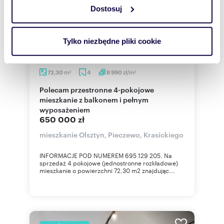
Dostosuj
Wykorzystujemy pliki cookie do spersonalizowania treści
i reklam, aby oferować funkcje społecznościowe i
analizować ruch w naszej witrynie. Informacje o tym, jak
Tylko niezbędne pliki cookie
korzystasz z naszej witryny, udostępniamy partnerom
społecznościowym, reklamowym i analitycznym.
Partnerzy mogą połączyć te informacje z innymi danymi
m
zł/m
72,30
4
8 990
2
2
otrzymanymi od Ciebie lub uzyskanymi podczas
Polecam przestronne 4-pokojowe
korzystania z ich usług.
mieszkanie z balkonem i pełnym
wyposażeniem
650 000 zł
mieszkanie Olsztyn, Pieczewo, Krasickiego
INFORMACJE POD NUMEREM 695 129 205. Na
sprzedaż 4 pokojowe (jednostronne rozkładowe)
mieszkanie o powierzchni 72,30 m2 znajdując...