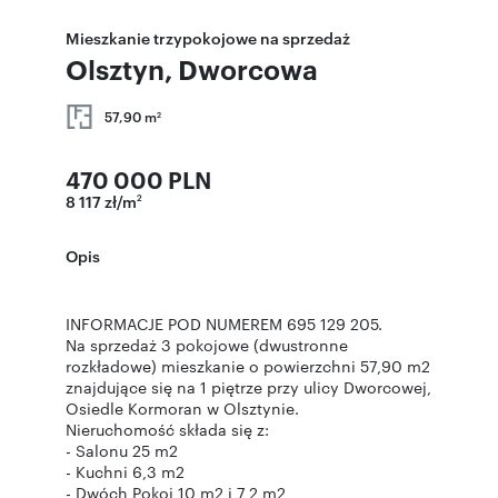
Mieszkanie trzypokojowe na sprzedaż
Olsztyn, Dworcowa
57,90 m
2
470 000 PLN
8 117 zł/m
2
Opis
INFORMACJE POD NUMEREM 695 129 205.
Na sprzedaż 3 pokojowe (dwustronne
rozkładowe) mieszkanie o powierzchni 57,90 m2
znajdujące się na 1 piętrze przy ulicy Dworcowej,
Osiedle Kormoran w Olsztynie.
Nieruchomość składa się z:
- Salonu 25 m2
- Kuchni 6,3 m2
- Dwóch Pokoi 10 m2 i 7,2 m2