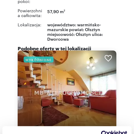
pokoi:
Powierzchni
57,90 m
2
a całkowita:
Lokalizacja:
województwo:
warmińsko-
mazurskie
powiat:
Olsztyn
miejscowość:
Olsztyn
ulica:
Dworcowa
Podobne oferty w tej lokalizacji
WYRÓŻNIONE