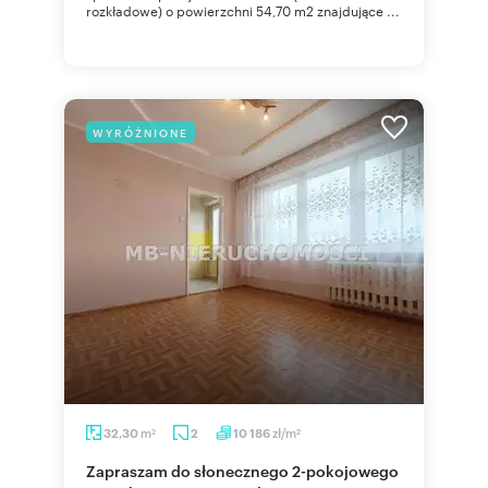
rozkładowe) o powierzchni 54,70 m2 znajdujące ...
WYRÓŻNIONE
m
zł/m
32,30
2
10 186
2
2
Zapraszam do słonecznego 2-pokojowego