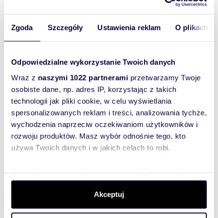
m
zł/m
81
4
7 765
2
2
Zgoda
Szczegóły
Ustawienia reklam
O plikach c
Przestronne 4-pokojowe mieszkanie z
balkonem, stan do odnowienia polecam
629 000 zł
Odpowiedzialne wykorzystanie Twoich danych
mieszkanie Olsztyn, Jaroty, Immanuela
Kanta
Wraz z
naszymi 1022 partnerami
przetwarzamy Twoje
INFORMACJE POD NUMEREM +48 695 129 205. Na
osobiste dane, np. adres IP, korzystając z takich
sprzedaż 4 pokojowe mieszkanie o powierzchni 81
m2 (po podłodze 128 m2) znajdujące si...
technologii jak pliki cookie, w celu wyświetlania
spersonalizowanych reklam i treści, analizowania tychże,
wychodzenia naprzeciw oczekiwaniom użytkowników i
rozwoju produktów. Masz wybór odnośnie tego, kto
używa Twoich danych i w jakich celach to robi.
WYRÓŻNIONE
Dowiedz się więcej odnośnie tego, jak Twoje osobiste
dane są przetwarzane oraz ustaw własne preferencje w
sekcji szczegółów
. W Deklaracji plików cookie możesz
Akceptuj
zmienić lub wycofać swoją zgodę w dowolnej chwili.