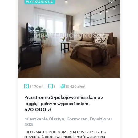
WYRÓŻNIONE
m
zł/m
54,70
3
10 420
2
2
Przestronne 3-pokojowe mieszkanie z
loggią i pełnym wyposażeniem.
570 000 zł
mieszkanie Olsztyn, Kormoran, Dywizjonu
303
INFORMACJE POD NUMEREM 695 129 205. Na
sprzedaż 3 pokojowe mieszkanie (dwustronne