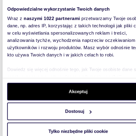
48,2
WYRÓŻNIONE
Odpowiedzialne wykorzystanie Twoich danych
Gotowe 3-pokojowe mieszkanie z pięknym
widoki
Wraz z
naszymi 1022 partnerami
przetwarzamy Twoje osob
dane, np. adres IP, korzystając z takich technologii jak pliki 
449 0
w celu wyświetlania spersonalizowanych reklam i treści,
analizowania tychże, wychodzenia naprzeciw oczekiwaniom
mieszk
użytkowników i rozwoju produktów. Masz wybór odnośnie te
Na sprz
kto używa Twoich danych i w jakich celach to robi.
remoncie
Zaprasza
Dowiedz się więcej odnośnie tego, jak Twoje osobiste dane 
przetwarzane oraz ustaw własne preferencje w
sekcji
szczegółów
. W Deklaracji plików cookie możesz zmienić lu
wycofać swoją zgodę w dowolnej chwili.
Akceptuj
Wykorzystujemy pliki cookie do spersonalizowania treści i r
Dostosuj
66,57
aby oferować funkcje społecznościowe i analizować ruch w 
WYRÓŻNIONE
witrynie. Informacje o tym, jak korzystasz z naszej witryny,
Mieszkanie z ogródkiem i garażem w Różewie -
udostępniamy partnerom społecznościowym, reklamowym i
polec
Tylko niezbędne pliki cookie
analitycznym. Partnerzy mogą połączyć te informacje z inn