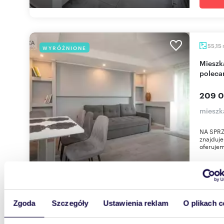
55,15
WYRÓŻNIONE
Mieszkanie 55 m² z ogródkiem w Plutach -
poleca
209 0
mieszka
NA SPRZ
znajduje
oferujem
Zgoda
Szczegóły
Ustawienia reklam
O plikach c