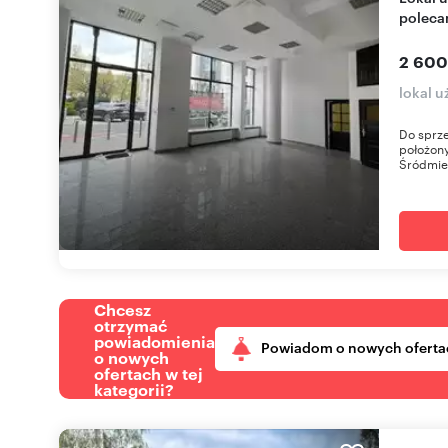
poleca
2 600
lokal 
Do sprze
położony
Śródmieś
Chcesz
otrzymać
powiadomienia
Powiadom o nowych oferta
o nowych
ofertach w tej
kategorii?