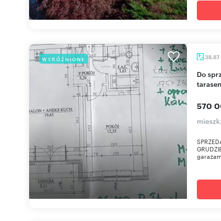
38,87
WYRÓŻNIONE
Do sprzedania nowoczesne mieszkania z dużym
tarase
570 0
mieszk
SPRZED
GRUDZIE
garażami