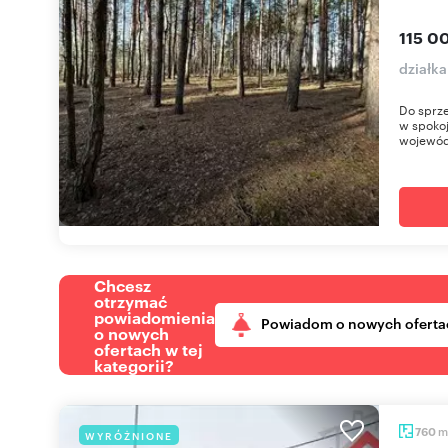
115 00
działka
Do sprze
w spokoj
wojewód
Chcesz
otrzymać
powiadomienia
Powiadom o nowych oferta
o nowych
ofertach w tej
kategorii?
m
760
WYRÓŻNIONE