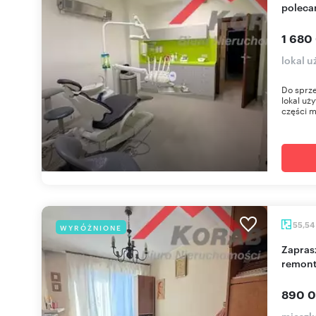
polec
1 680
lokal 
Do sprze
lokal uż
części m
55,54
WYRÓŻNIONE
Zapraszam do 4-pokojowego mieszkania do
remont
890 0
mieszk