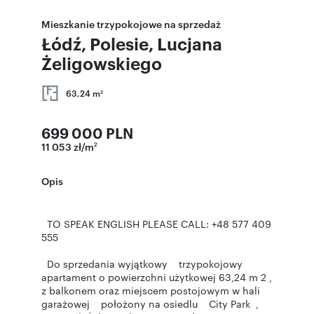
Mieszkanie trzypokojowe na sprzedaż
Łódź, Polesie, Lucjana
Żeligowskiego
63,24 m
2
699 000 PLN
11 053 zł/m
2
Opis
TO SPEAK ENGLISH PLEASE CALL: +48 577 409
555
Do sprzedania wyjątkowy trzypokojowy
apartament o powierzchni użytkowej 63,24 m 2 ,
z balkonem oraz miejscem postojowym w hali
garażowej położony na osiedlu City Park ,