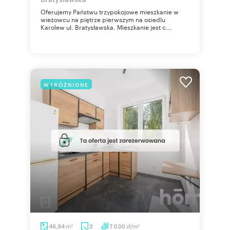
Oferujemy Państwu trzypokojowe mieszkanie w
wieżowcu na piętrze pierwszym na osiedlu
Karolew ul. Bratysławska. Mieszkanie jest c...
WYRÓŻNIONE
m
zł/m
46,94
2
7 030
2
2