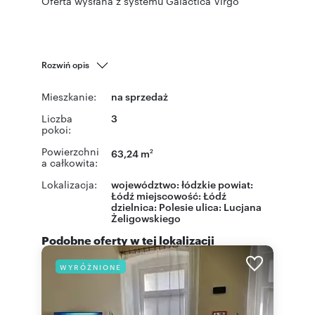
Oferta wysłana z systemu Galactica Virgo
Rozwiń opis
Mieszkanie:
na sprzedaż
Liczba
3
pokoi:
Powierzchni
63,24 m
2
a całkowita:
Lokalizacja:
województwo:
łódzkie
powiat:
Łódź
miejscowość:
Łódź
dzielnica:
Polesie
ulica:
Lucjana
Żeligowskiego
Podobne oferty w tej lokalizacji
WYRÓŻNIONE