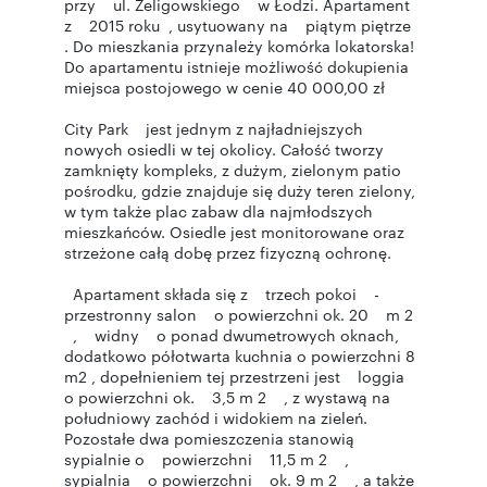
przy ul. Żeligowskiego w Łodzi. Apartament
z 2015 roku , usytuowany na piątym piętrze
. Do mieszkania przynależy komórka lokatorska!
Do apartamentu istnieje możliwość dokupienia
miejsca postojowego w cenie 40 000,00 zł
City Park jest jednym z najładniejszych
nowych osiedli w tej okolicy. Całość tworzy
zamknięty kompleks, z dużym, zielonym patio
pośrodku, gdzie znajduje się duży teren zielony,
w tym także plac zabaw dla najmłodszych
mieszkańców. Osiedle jest monitorowane oraz
strzeżone całą dobę przez fizyczną ochronę.
Apartament składa się z trzech pokoi -
przestronny salon o powierzchni ok. 20 m 2
, widny o ponad dwumetrowych oknach,
dodatkowo półotwarta kuchnia o powierzchni 8
m2 , dopełnieniem tej przestrzeni jest loggia
o powierzchni ok. 3,5 m 2 , z wystawą na
południowy zachód i widokiem na zieleń.
Pozostałe dwa pomieszczenia stanowią
sypialnie o powierzchni 11,5 m 2 ,
sypialnia o powierzchni ok. 9 m 2 , a także