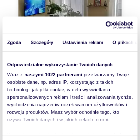
Zgoda
Szczegóły
Ustawienia reklam
O plikach c
Odpowiedzialne wykorzystanie Twoich danych
m
zł/m
35
1
7 114
2
2
Wraz z
naszymi 1022 partnerami
przetwarzamy Twoje
Polecam kawalerkę 35 m² w centrum Łodzi
przy Politechnice
osobiste dane, np. adres IP, korzystając z takich
249 000 zł
technologii jak pliki cookie, w celu wyświetlania
spersonalizowanych reklam i treści, analizowania tychże,
mieszkanie Łódź, Polesie, Radwańska
wychodzenia naprzeciw oczekiwaniom użytkowników i
Sprzedam pilnie mieszkanie, kawalerke w centrum
rozwoju produktów. Masz wybór odnośnie tego, kto
Łodzi przy Politechnice,obok park Poniatowskiego.
używa Twoich danych i w jakich celach to robi.
Kawalerka po remoncie, zamykan...
Dowiedz się więcej odnośnie tego, jak Twoje osobiste