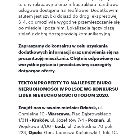
tereny rekreacyjne oraz infrastruktura handlowo-
usługowa dostępna na Teofilowie. Dodatkowym
atutem jest szybki dojazd do drogi ekspresowej
S14, co umożliwia wygodne przemieszczanie się
po mieście i poza nim. Lokalizacja łączy ciszę i
zieleń z dobrą dostępnością komunikacyjną.
Zapraszamy do kontaktu w celu uzyskania
dodatkowych informacji oraz umówienia się na
prezentację mieszkania. Chętnie odpowiemy na
wszystkie pytania i przedstawimy szczegóły
dotyczące oferty.
TEKTON PROPERTY TO NAJLEPSZE BIURO
NIERUCHOMOŚCI W POLSCE WG KONKURSU
LIDER NIERUCHOMOŚCI OTODOM 2020.
Znajdź nas w swoim mieście: Gdańsk,
ul.
Chmielna 10
- Warszawa,
Plac Dąbrowskiego
1/311
- Kraków,
ul. Józefitów 7/4 -
Poznań
, ul.
Wojskowa 6/D6 -
Łódź
, ul. Zachodnia 70 pok.
223,
Opole
, Gen. Tadeusza Kościuszki 1, lok. 1C.