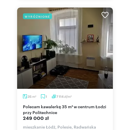
WYRÓŻNIONE
m
zł/m
35
1
7 114
2
2
Polecam kawalerkę 35 m² w centrum Łodzi
przy Politechnice
249 000 zł
mieszkanie Łódź, Polesie, Radwańska