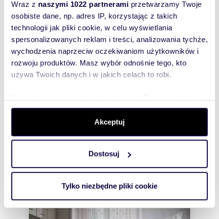
informacyjny.
Wraz z
naszymi 1022 partnerami
przetwarzamy Twoje
osobiste dane, np. adres IP, korzystając z takich
technologii jak pliki cookie, w celu wyświetlania
spersonalizowanych reklam i treści, analizowania tychże,
Rozwiń opis
wychodzenia naprzeciw oczekiwaniom użytkowników i
rozwoju produktów. Masz wybór odnośnie tego, kto
Mieszkanie:
na sprzedaż
używa Twoich danych i w jakich celach to robi.
Liczba
3
pokoi:
Dowiedz się więcej odnośnie tego, jak Twoje osobiste
Powierzchni
83 m
dane są przetwarzane oraz ustaw własne preferencje w
2
a całkowita:
sekcji szczegółów
. W Deklaracji plików cookie możesz
Akceptuj
Lokalizacja:
województwo:
łódzkie
powiat:
zmienić lub wycofać swoją zgodę w dowolnej chwili.
Łódź
gmina:
Łódź-Polesie
miejscowość:
Łódź
ulica:
Dostosuj
Podchorążych
Wykorzystujemy pliki cookie do spersonalizowania treści
i reklam, aby oferować funkcje społecznościowe i
Podobne oferty w tej lokalizacji
analizować ruch w naszej witrynie. Informacje o tym, jak
Tylko niezbędne pliki cookie
WYRÓŻNIONE
korzystasz z naszej witryny, udostępniamy partnerom
społecznościowym, reklamowym i analitycznym.
Partnerzy mogą połączyć te informacje z innymi danymi