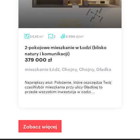
m
zł/m
54,16
2
6 998
2
2
2-pokojowe mieszkanie w Łodzi (blisko
natury i komunikacji)
379 000 zł
mieszkanie Łódź, Chojny, Chojny, Gładka
Największy atut: Położenie, które oszczędza Twój
czasWybór mieszkania przy ulicy Gładkiej to
przede wszystkim inwestycja w codzi...
Zobacz więcej