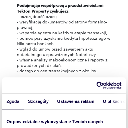
Podejmując współpracę z przedstawicielami
Tekton Property zyskujesz:
- oszczędność czasu,
- weryfikację dokumentów od strony formalno-
prawnej,
- wsparcie agenta na każdym etapie transakcji,
- pomoc przy uzyskaniu kredytu hipotecznego w
kilkunastu bankach,
- wgląd do umów przed zawarciem aktu
notarialnego u sprawdzonych Notariuszy,
- własne analizy makroekonomiczne i raporty z
prowadzonych działań,
- dostęp do cen transakcyjnych z okolicy.
Skontaktuj się z opiekunem oferty
, a on
poprowadzi Cię przez wszystkie etapy transakcji.
Zapraszamy do współpracy!
Zgoda
Szczegóły
Ustawienia reklam
O plikach c
Niniejsze ogłoszenie nie stanowi oferty
handlowej w rozumieniu przepisów art. 66 k.c., a
Odpowiedzialne wykorzystanie Twoich danych
przedstawione dane mają charakter