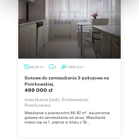
otrzymanymi od Ciebie lub uzyskanymi podczas
korzystania z ich usług.
m
zł/m
66,82
3
7 468
2
2
Gotowe do zamieszkania 3-pokojowe na
Piotrkowskiej.
499 000 zł
mieszkanie Łódź, Śródmieście,
Piotrkowska
Mieszkanie o powierzchni 66,82 m², dwustronne,
gotowe do zamieszkania od zaraz. Mieszkanie
mieści się na 1. piętrze w bloku z 19...