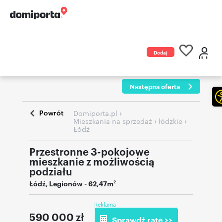
Dodaj
ogłoszenie
Następna oferta
Powrót
›
Domiporta.pl
›
›
Mieszkania na sprzedaż
łódzkie
Łódź
Przestronne 3-pokojowe
mieszkanie z możliwością
podziału
Łódź
,
Legionów
- 62,47m
2
Reklama
590 000
zł
Sprawdź ratę >>