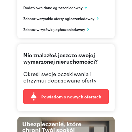
Dodatkowe dane ogłoszeniodawcy
Inflancka 4b
Zobacz wszystkie oferty ogłoszeniodawcy
Warszawa
mazowieckie
PL
Zobacz wizytówkę ogłoszeniodawcy
482229
Pokaż telefon
Nie znalazłeś jeszcze swojej
wymarzonej nieruchomości?
Określ swoje oczekiwania i
otrzymuj dopasowane oferty
Powiadom o nowych ofertach