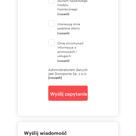
Szukam najtańszego
kredytu
hipotecznego
(rozwiń)
Interesują mnie
podobne oferty
(rozwiń)
Chcę otrzymywać
informacje o
promocjach i
usługach.
(rozwiń)
Administratorem danych
jest Domiporta Sp. z o.o.
(rozwiń)
Wyślij zapytanie
Wyślij wiadomość