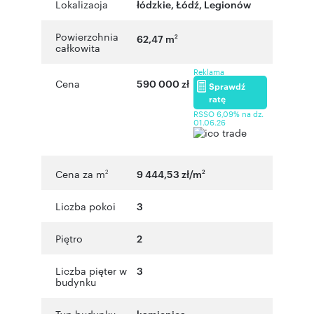
Lokalizacja
łódzkie
,
Łódź
,
Legionów
Powierzchnia
62,47 m
2
całkowita
Reklama
Cena
590 000 zł
Sprawdź
ratę
RSSO 6,09% na dz.
01.06.26
Cena za m
9 444,53 zł/m
2
2
Liczba pokoi
3
Piętro
2
Liczba pięter w
3
budynku
Typ budynku
kamienica