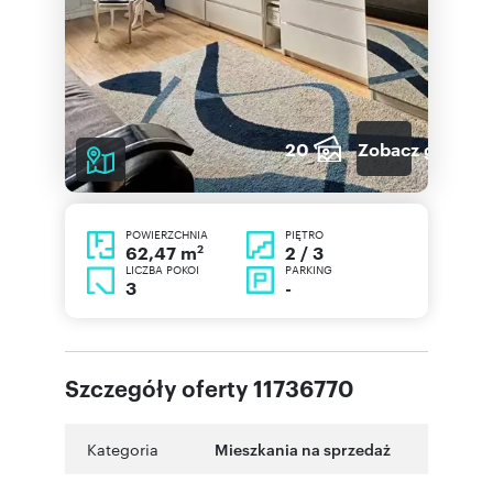
20
Zobacz galerię
POWIERZCHNIA
PIĘTRO
2
2 / 3
62,47 m
LICZBA POKOI
PARKING
3
-
Szczegóły oferty 11736770
Kategoria
Mieszkania na sprzedaż