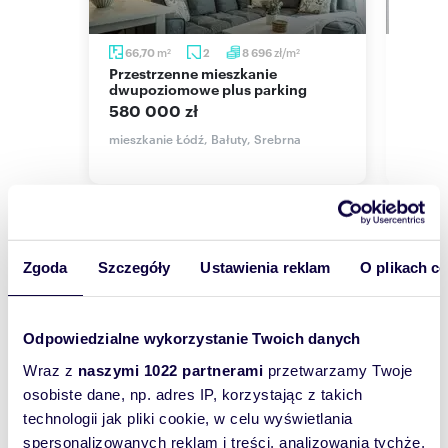
Atuty nieruchomości:
Istnieje możliwość podzielenia mieszkania na 2
m
zł/m
66,70
2
8 696
63,
2
2
kawalerki ze względu na drugie wejście
Przestrzenne mieszkanie
Przemyślane 4-pokojowe
(aktualnie zamurowane) oraz trzy piony wody.
dwupoziomowe plus parking
miesz
Taka alternatywa wymagałaby jedynie zmian w
układ
580 000 zł
układzie ze względu na położenie rur od
660 
opada
kanalizacji.
mieszkanie Łódź, Bałuty, Srebrna
mieszka
Media i udogodnienia:
Ogrzewanie centralne gazowe - w planie
przyłączenie do sieci miejskiej w tym roku
Pełne przyłącza: kanalizacja sanitarna i
deszczowa, energia elektryczna, woda
Zgoda
Szczegóły
Ustawienia reklam
O plikach c
Po więcej informacji zapraszam do kontaktu
Wyślij
Weronika Chęcińska
wiadomość
Ekspert ds. Nieruchomości
Odpowiedzialne wykorzystanie Twoich danych
Zapraszam do oglądania!
Wraz z
naszymi 1022 partnerami
przetwarzamy Twoje
To najlepszy
osobiste dane, np. adres IP, korzystając z takich
sposób, aby
Oferta dodana z propertly.io
technologii jak pliki cookie, w celu wyświetlania
właściciel
pokaż telefon
Nr oferty w biurze:
1173
spersonalizowanych reklam i treści, analizowania tychże,