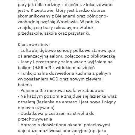
pary jak i dla rodziny z dziećmi. Zlokalizowane
jest w Krzeptowie, który jest bardzo dobrze
skomunikowany z Bielanami oraz północno-
zachodnią częścią Wrocławia. W pobliżu
znajdują się trasy rekreacyjne, żłobek,
przedszkole, szkoła oraz przystanki.
Kluczowe atuty:
- Loftowe, dębowe schody półkowe stanowiące
oś aranżacyjną salonu połączone z biblioteczką
- Jasny i przestronny salon wraz z wyjściem na
balkon (9.88 m²) z widokiem na zieleń
- Funkcjonalna doświetlona kuchnia z pełnym
wyposażeniem AGD oraz nowym zlewem i
baterią
- Pojemna 3.5 metrowa szafa w zabudowie
- Na każdym poziomie znajduje się łazienka wraz
z toaletą (łazienka na antresoli jest nowa i nigdy
nie była używana)
- Dodatkowa przestrzeń na strychu do
przechowywania
- Antresola doświetlona oknami połaciowymi
daje duże możliwości aranżacyjne (np. jako