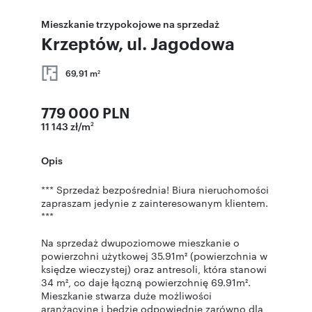
Mieszkanie trzypokojowe na sprzedaż
Krzeptów, ul. Jagodowa
69,91 m
2
779 000 PLN
11 143 zł/m
2
Opis
*** Sprzedaż bezpośrednia! Biura nieruchomości
zapraszam jedynie z zainteresowanym klientem.
***
Na sprzedaż dwupoziomowe mieszkanie o
powierzchni użytkowej 35.91m² (powierzchnia w
księdze wieczystej) oraz antresoli, która stanowi
34 m², co daje łączną powierzchnię 69.91m².
Mieszkanie stwarza duże możliwości
aranżacyjne i będzie odpowiednie zarówno dla