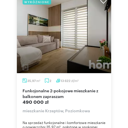
WYRÓŻNIONE
m
zł/m
35,97
2
13 622
2
2
Funkcjonalne 2-pokojowe mieszkanie z
balkonem zapraszam
490 000 zł
mieszkanie Krzeptów, Poziomkowa
Na sprzedaż funkcjonalne i komfortowe mieszkanie
o powierzchni 35,97 m², położone w spokojnej