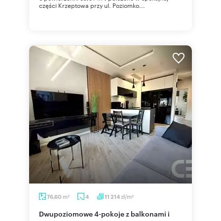
części Krzeptowa przy ul. Poziomko...
m
zł/m
76,60
4
11 214
2
2
Dwupoziomowe 4-pokoje z balkonami i