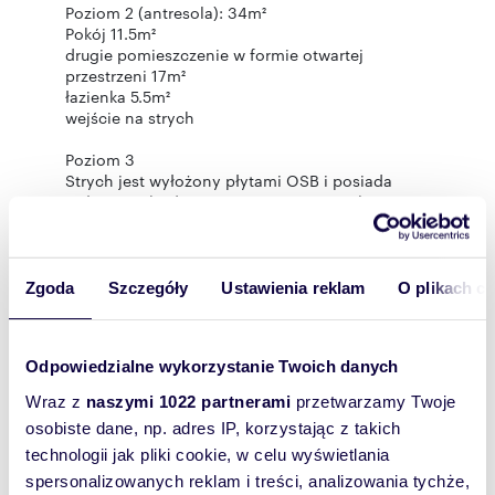
Poziom 2 (antresola): 34m²
Pokój 11.5m²
drugie pomieszczenie w formie otwartej
przestrzeni 17m²
łazienka 5.5m²
wejście na strych
Poziom 3
Strych jest wyłożony płytami OSB i posiada
wyłaz ze schodami otwierany z antresoli. Jest
doskonałą opcją na przechowywanie
sezonowych rzeczy.
Mieszkanie jest świeżo odmalowane i gotowe do
Zgoda
Szczegóły
Ustawienia reklam
O plikach c
wprowadzenia. W łazience na dole jest nowa
bateria wannowa, umywalkowa i deszczownica.
Łazienka na antresoli jest w całości nowa i nigdy
Odpowiedzialne wykorzystanie Twoich danych
nie była używana. Kanapa wraz ze stolikiem
kawowym oraz stół kuchenny i pralka w górnej
Wraz z
naszymi 1022 partnerami
przetwarzamy Twoje
łazience zostają na wyposażeniu mieszkania.
osobiste dane, np. adres IP, korzystając z takich
Chętnych zapraszam do kontaktu i zobaczenia
technologii jak pliki cookie, w celu wyświetlania
mieszkania!
spersonalizowanych reklam i treści, analizowania tychże,