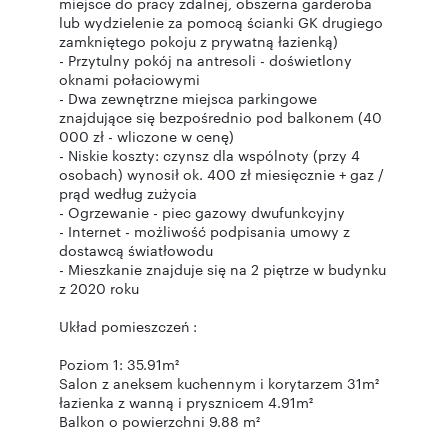
miejsce do pracy zdalnej, obszerna garderoba
lub wydzielenie za pomocą ścianki GK drugiego
zamkniętego pokoju z prywatną łazienką)
- Przytulny pokój na antresoli - doświetlony
oknami połaciowymi
- Dwa zewnętrzne miejsca parkingowe
znajdujące się bezpośrednio pod balkonem (40
000 zł - wliczone w cenę)
- Niskie koszty: czynsz dla wspólnoty (przy 4
osobach) wynosił ok. 400 zł miesięcznie + gaz /
prąd według zużycia
- Ogrzewanie - piec gazowy dwufunkcyjny
- Internet - możliwość podpisania umowy z
dostawcą światłowodu
- Mieszkanie znajduje się na 2 piętrze w budynku
z 2020 roku
Układ pomieszczeń :
Poziom 1: 35.91m²
Salon z aneksem kuchennym i korytarzem 31m²
łazienka z wanną i prysznicem 4.91m²
Balkon o powierzchni 9.88 m²