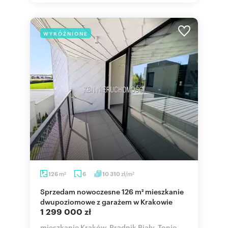
WYRÓŻNIONE
m
zł/m
126
6
10 310
2
2
Sprzedam nowoczesne 126 m² mieszkanie
dwupoziomowe z garażem w Krakowie
1 299 000 zł
mieszkanie Kraków, Prądnik Biały, Tonie