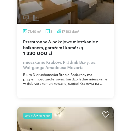
m
zł/m
77,40
3
17 183
2
2
Przestronne 3-pokojowe mieszkanie z
balkonem, garażem i komórką
1 330 000 zł
mieszkanie Kraków, Prądnik Biały, os.
Wolfganga Amadeusa Mozarta
Biuro Nieruchomości Bracia Sadurscy ma
przyjemność zaoferować bardzo ładne mieszkanie
w dobrze skomunikowanej części Krakowa na ...
WYRÓŻNIONE