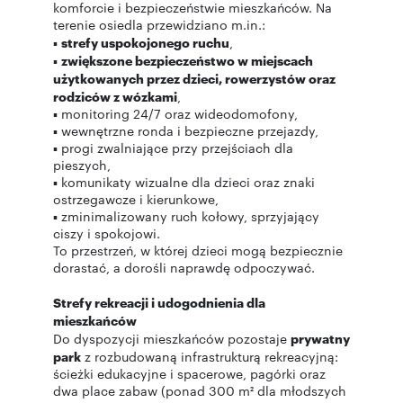
komforcie i bezpieczeństwie mieszkańców. Na
terenie osiedla przewidziano m.in.:
▪
strefy uspokojonego ruchu
,
▪
zwiększone bezpieczeństwo w miejscach
użytkowanych przez dzieci, rowerzystów oraz
rodziców z wózkami
,
▪ monitoring 24/7 oraz wideodomofony,
▪ wewnętrzne ronda i bezpieczne przejazdy,
▪ progi zwalniające przy przejściach dla
pieszych,
▪ komunikaty wizualne dla dzieci oraz znaki
ostrzegawcze i kierunkowe,
▪ zminimalizowany ruch kołowy, sprzyjający
ciszy i spokojowi.
To przestrzeń, w której dzieci mogą bezpiecznie
dorastać, a dorośli naprawdę odpoczywać.
Strefy rekreacji i udogodnienia dla
mieszkańców
Do dyspozycji mieszkańców pozostaje
prywatny
park
z rozbudowaną infrastrukturą rekreacyjną:
ścieżki edukacyjne i spacerowe, pagórki oraz
dwa place zabaw (ponad 300 m² dla młodszych