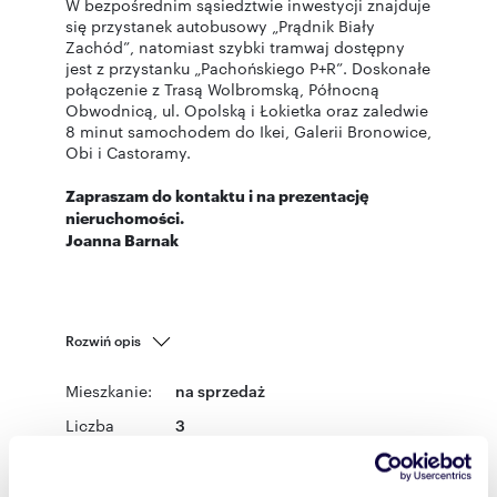
W bezpośrednim sąsiedztwie inwestycji znajduje
się przystanek autobusowy „Prądnik Biały
Zachód”, natomiast szybki tramwaj dostępny
jest z przystanku „Pachońskiego P+R”. Doskonałe
połączenie z Trasą Wolbromską, Północną
Obwodnicą, ul. Opolską i Łokietka oraz zaledwie
8 minut samochodem do Ikei, Galerii Bronowice,
Obi i Castoramy.
Zapraszam do kontaktu i na prezentację
nieruchomości.
Joanna Barnak
Rozwiń opis
Mieszkanie:
na sprzedaż
Liczba
3
pokoi:
Powierzchni
60,04 m
2
a całkowita: