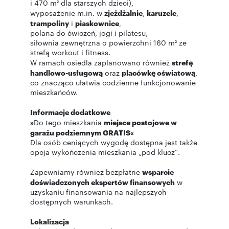
i 470 m² dla starszych dzieci),
wyposażenie m.in. w
zjeżdżalnie
,
karuzele
,
trampoliny
i
piaskownice
,
polana do ćwiczeń, jogi i pilatesu,
siłownia zewnętrzna o powierzchni 160 m² ze
strefą workout i fitness.
W ramach osiedla zaplanowano również
strefę
handlowo-usługową
oraz
placówkę oświatową
,
co znacząco ułatwia codzienne funkcjonowanie
mieszkańców.
Informacje dodatkowe
»
Do tego mieszkania
miejsce postojowe w
garażu podziemnym GRATIS«
Dla osób ceniących wygodę dostępna jest także
opcja wykończenia mieszkania „pod klucz”.
Zapewniamy również bezpłatne
wsparcie
doświadczonych ekspertów finansowych
w
uzyskaniu finansowania na najlepszych
dostępnych warunkach.
Lokalizacja