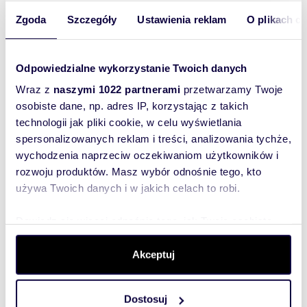
Lokalizacja:
województwo:
małopolskie
Zgoda
Szczegóły
Ustawienia reklam
O plikach c
powiat:
Kraków
gmina:
Kraków-
Krowodrza
miejscowość:
Kraków
dzielnica:
Prądnik Biały
ulica:
Piaszczysta
Odpowiedzialne wykorzystanie Twoich danych
Podobne oferty w tej lokalizacji
Wraz z
naszymi 1022 partnerami
przetwarzamy Twoje
osobiste dane, np. adres IP, korzystając z takich
WYRÓŻNIONE
technologii jak pliki cookie, w celu wyświetlania
spersonalizowanych reklam i treści, analizowania tychże,
wychodzenia naprzeciw oczekiwaniom użytkowników i
rozwoju produktów. Masz wybór odnośnie tego, kto
używa Twoich danych i w jakich celach to robi.
Dowiedz się więcej odnośnie tego, jak Twoje osobiste
dane są przetwarzane oraz ustaw własne preferencje w
sekcji szczegółów
. W Deklaracji plików cookie możesz
Akceptuj
zmienić lub wycofać swoją zgodę w dowolnej chwili.
Dostosuj
m
zł/m
70,50
4
12 184
Wykorzystujemy pliki cookie do spersonalizowania treści
2
2