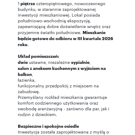
1
piętrze
czteropiętrowego, nowoczesnego
budynku, w starannie zaprojektowanej
inwestycji mieszkaniowej. Lokal posiada
południowo-wschodnią ekspozycję,
zapewniającą dobre doświetlenie wnętrz oraz
przyjemne światło południowe.
Mieszkanie
będzie gotowe do odbioru w III kwartale 2026
roku
.
Układ pomieszczeń:
dwie
ustawne, niezależne
sypialnie
,
salon z aneksem kuchennym z wyjściem na
balkon
,
łazienka,
funkcjonalny przedpokój z miejscem na
zabudowę.
Przemyślany rozkład mieszkania gwarantuje
komfort codziennego użytkowania oraz
swobodę aranżacyjną - zarówno dla par, jak i
rodzin z dzieckiem.
Bezpieczne i spokojne osiedle
Inwestycja została zaprojektowana z myślą o