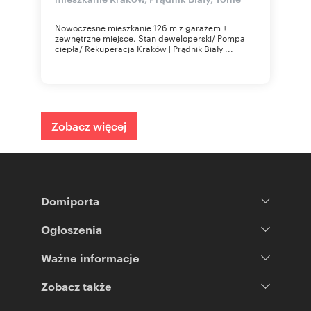
Nowoczesne mieszkanie 126 m z garażem +
zewnętrzne miejsce. Stan deweloperski/ Pompa
ciepła/ Rekuperacja Kraków | Prądnik Biały ...
Zobacz więcej
Domiporta
Ogłoszenia
Ważne informacje
Zobacz także