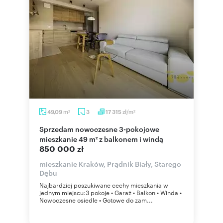
m
zł/m
49,09
3
17 315
2
2
Sprzedam nowoczesne 3-pokojowe
mieszkanie 49 m² z balkonem i windą
850 000 zł
mieszkanie Kraków, Prądnik Biały, Starego
Dębu
Najbardziej poszukiwane cechy mieszkania w
jednym miejscu:3 pokoje • Garaż • Balkon • Winda •
Nowoczesne osiedle • Gotowe do zam...