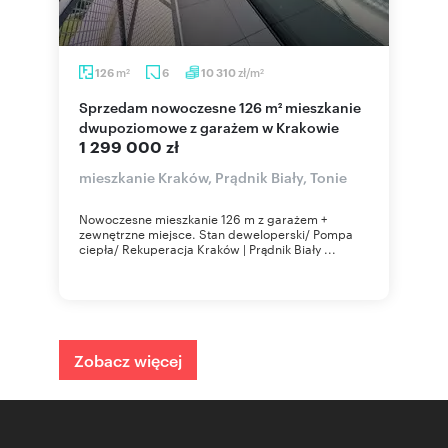
m
zł/m
126
6
10 310
2
2
Sprzedam nowoczesne 126 m² mieszkanie
dwupoziomowe z garażem w Krakowie
1 299 000 zł
mieszkanie Kraków, Prądnik Biały, Tonie
Nowoczesne mieszkanie 126 m z garażem +
zewnętrzne miejsce. Stan deweloperski/ Pompa
ciepła/ Rekuperacja Kraków | Prądnik Biały ...
Zobacz więcej