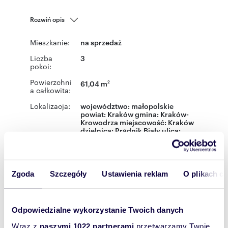
Rozwiń opis
Mieszkanie:
na sprzedaż
Liczba
3
pokoi:
Powierzchni
61,04 m
2
a całkowita:
Lokalizacja:
województwo:
małopolskie
powiat:
Kraków
gmina:
Kraków-
Krowodrza
miejscowość:
Kraków
dzielnica:
Prądnik Biały
ulica:
Piaszczysta
Podobne oferty w tej lokalizacji
Zgoda
Szczegóły
Ustawienia reklam
O plikach c
WYRÓŻNIONE
Odpowiedzialne wykorzystanie Twoich danych
Wraz z
naszymi 1022 partnerami
przetwarzamy Twoje