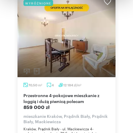
otrzymanymi od Ciebie lub uzyskanymi podczas
WYRÓŻNIONE
korzystania z ich usług.
m
zł/m
70,50
4
12 184
2
2
Przestronne 4-pokojowe mieszkanie z
loggią i dużą piwnicą polecam
859 000 zł
mieszkanie Kraków, Prądnik Biały, Prądnik
Biały, Mackiewicza
Kraków, Prądnik Biały - ul. Mackiewicza 4-