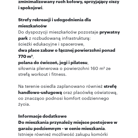
zminimalizowany ruch kołowy, sprzyjający ciszy
i spokojowi
.
Strefy rekreacji i udogodnienia dla
mieszkańców
Do dyspozycji mieszkańców pozostaje
prywatny
park
z rozbudowaną infrastrukturą:
ścieżki edukacyjne i spacerowe,
dwa place zabaw o łącznej powierzchni ponad
770 m²
,
polana do ćwiczeń, jogi i pilatesu
,
siłownia plenerowa o powierzchni 160 m² ze
strefą workout i fitness.
Na terenie osiedla zaplanowano również
strefę
handlowo-usługową
oraz placówkę oświatową,
co znacząco podnosi komfort codziennego
życia.
Informacje dodatkowe
Do mieszkania przynależy miejsce postojowe w
garażu podziemnym - w cenie mieszkania
.
Istnieje również możliwość zakupu komórki