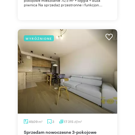
pokojowe mieszkanie 70,5 m² + loggia + duża
piwnica Na sprzedaż przestronne i funkcjon...
WYRÓŻNIONE
m
zł/m
49,09
3
17 315
2
2
Sprzedam nowoczesne 3-pokojowe