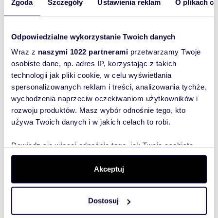
Zgoda
Szczegóły
Ustawienia reklam
O plikach c
ostatnie piętro - brak sąsiadów nad
mieszkaniem
Odpowiedzialne wykorzystanie Twoich danych
duża, zabudowana loggia
Wyślij
Wraz z
naszymi 1022 partnerami
przetwarzamy Twoje
wiadomość
osobiste dane, np. adres IP, korzystając z takich
ogrzewanie i ciepła woda z sieci miejskiej
technologii jak pliki cookie, w celu wyświetlania
To najlepszy
spersonalizowanych reklam i treści, analizowania tychże,
wychodzenia naprzeciw oczekiwaniom użytkowników i
sposób, aby
spokojna i zielona okolica
rozwoju produktów. Masz wybór odnośnie tego, kto
właściciel
Lokalizacja:
używa Twoich danych i w jakich celach to robi.
oferty
Podgórze Duchackie / Piaski Wielkie - dobrze
szybko się z
rozwinięta infrastruktura: w pobliżu sklepy,
Dowiedz się więcej odnośnie tego, jak Twoje osobiste
szkoły, przedszkola, żłobki, punkty usługowe,
Tobą
dane są przetwarzane oraz ustaw własne preferencje w
siłownie oraz tereny zielone i rekreacyjne.
skontaktował!
Bardzo dobra komunikacja miejska (autobusy,
sekcji szczegółów
. W Deklaracji plików cookie możesz
Akceptuj
tramwaje 1 min przystanki) oraz szybki dojazd
zmienić lub wycofać swoją zgodę w dowolnej chwili.
do obwodnicy Krakowa i autostrady A4.
Idealne dla:
Dostosuj
Wykorzystujemy pliki cookie do spersonalizowania treści
i reklam, aby oferować funkcje społecznościowe i