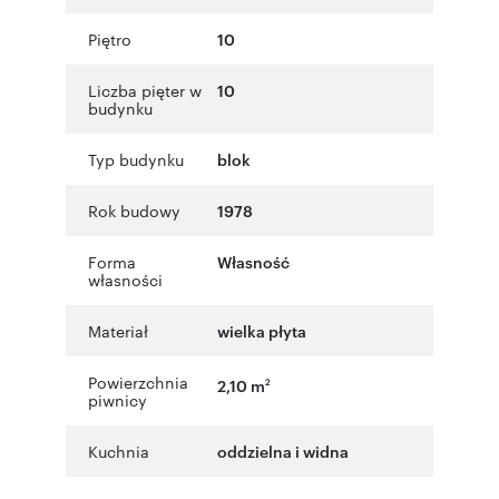
Piętro
10
Liczba pięter w
10
budynku
Typ budynku
blok
Rok budowy
1978
Forma
Własność
własności
Materiał
wielka płyta
Powierzchnia
2,10 m
2
piwnicy
Kuchnia
oddzielna i widna