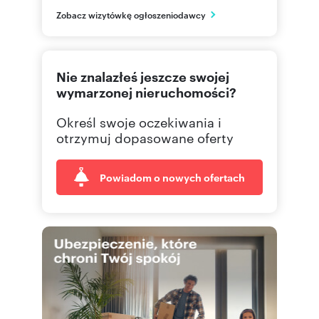
małopolskie
PL
Zobacz wizytówkę ogłoszeniodawcy
124292
Pokaż telefon
Nie znalazłeś jeszcze swojej
wymarzonej nieruchomości?
Określ swoje oczekiwania i
otrzymuj dopasowane oferty
Powiadom o nowych ofertach