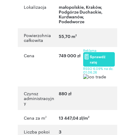
Lokalizacja
małopolskie
,
Kraków
,
Podgórze Duchackie,
Kurdwanów
,
Podedworze
Powierzchnia
55,70 m
2
całkowita
Reklama
Cena
749 000 zł
Sprawdź
ratę
RSSO 6,09% na dz.
01.06.26
Czynsz
880 zł
administracyjn
y
Cena za m
13 447,04 zł/m
2
2
Liczba pokoi
3