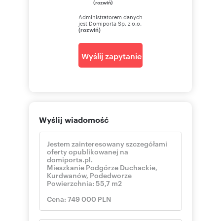
(rozwiń)
Rodzaj budynku: blok
Dozór budynku: możliwy
Administratorem danych
jest Domiporta Sp. z o.o.
Głośność: ciche
(rozwiń)
Plac zabaw: TAK
Widok: panorama miasta
Gaz: jest
Wyślij zapytanie
Woda: ciepła - sieć
Dojazd: asfalt
Otoczenie: osiedle
Ogrzewanie: miejskie
Linie telefoniczne: TAK
Internet: TAK
Wyślij wiadomość
Komunikacja publ.: tramwaj, autobus
Winda: TAK
Liczba wind: 1
Rozkład: dwustronne rozkładowe
Usytuowanie: dwustronne
Opłaty w czynszu: wywóz śmieci, woda, Winda,
fundusz remontowy, CO, administracja
Opłaty wg liczników: woda, prąd, gaz, CO
Rodzaj mieszkania: jednopoziomowe
Piwnica [m2]: 2,1000
Piwnica: TAK