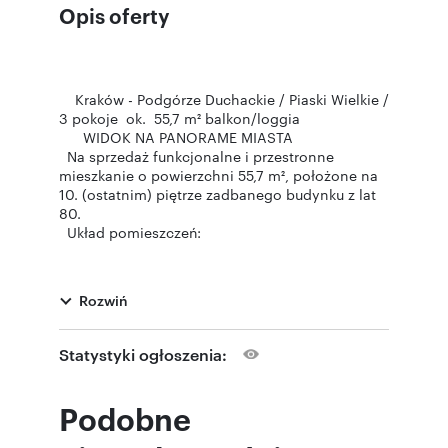
Opis oferty
Kraków - Podgórze Duchackie / Piaski Wielkie /
3 pokoje ok. 55,7 m² balkon/loggia
WIDOK NA PANORAME MIASTA
Na sprzedaż funkcjonalne i przestronne
mieszkanie o powierzchni 55,7 m², położone na
10. (ostatnim) piętrze zadbanego budynku z lat
80.
Układ pomieszczeń:
jasny salon z wyjściem na dużą, zabudowaną
Rozwiń
loggię
Statystyki ogłoszenia:
dwie niezależne sypialnie
Podobne
osobna kuchnia (w pełni wyposażona:
lodówka, zmywarka, okap, meble w zabudowie)