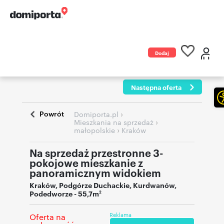
Dodaj
ogłoszenie
Następna oferta
Powrót
›
Domiporta.pl
›
Mieszkania na sprzedaż
›
małopolskie
Kraków
Na sprzedaż przestronne 3-
pokojowe mieszkanie z
panoramicznym widokiem
Kraków
,
Podgórze Duchackie, Kurdwanów
,
Podedworze
- 55,7m
2
Reklama
Oferta na