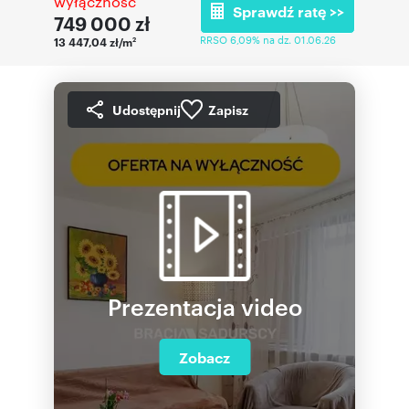
wyłączność
Sprawdź ratę >>
749 000
zł
RRSO 6,09% na dz. 01.06.26
13 447,04 zł/m
2
Udostępnij
Zapisz
Prezentacja video
Zobacz