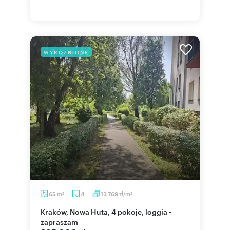
WYRÓŻNIONE
m
zł/m
65
4
13 769
2
2
Kraków, Nowa Huta, 4 pokoje, loggia -
zapraszam