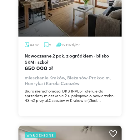
m
zł/m
43
2
15 116
2
2
Nowoczesne 2 pok. z ogródkiem - blisko
SKM i szkół
650 000 zł
mieszkanie Kraków, Bieżanów-Prokocim,
Henryka i Karola Czeczów
Biuro nieruchomości DKB INVEST oferuje do
sprzedaży mieszkanie 2-u pokojowe o powierzchni
43m2 przy ul.Czeczów w Krakowie (Złoci...
WYRÓŻNIONE