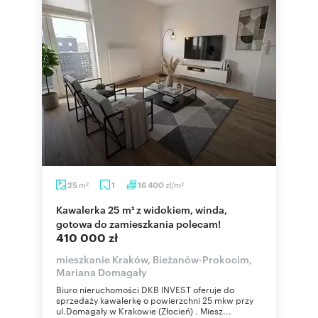
m
zł/m
25
1
16 400
2
2
Kawalerka 25 m² z widokiem, winda,
gotowa do zamieszkania polecam!
410 000 zł
mieszkanie Kraków, Bieżanów-Prokocim,
Mariana Domagały
Biuro nieruchomości DKB INVEST oferuje do
sprzedaży kawalerkę o powierzchni 25 mkw przy
ul.Domagały w Krakowie (Złocień) . Miesz...