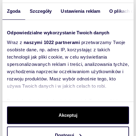
Liczba
3
pokoi:
Zgoda
Szczegóły
Ustawienia reklam
O plikach c
Powierzchni
72,44 m
2
a całkowita:
Lokalizacja:
województwo:
małopolskie
Odpowiedzialne wykorzystanie Twoich danych
powiat:
Kraków
gmina:
Kraków-
Podgórze
miejscowość:
Kraków
Wraz z
naszymi 1022 partnerami
przetwarzamy Twoje
Podobne oferty w tej lokalizacji
osobiste dane, np. adres IP, korzystając z takich
technologii jak pliki cookie, w celu wyświetlania
WYRÓŻNIONE
spersonalizowanych reklam i treści, analizowania tychże,
wychodzenia naprzeciw oczekiwaniom użytkowników i
rozwoju produktów. Masz wybór odnośnie tego, kto
używa Twoich danych i w jakich celach to robi.
Dowiedz się więcej odnośnie tego, jak Twoje osobiste
dane są przetwarzane oraz ustaw własne preferencje w
sekcji szczegółów
. W Deklaracji plików cookie możesz
Akceptuj
zmienić lub wycofać swoją zgodę w dowolnej chwili.
Dostosuj