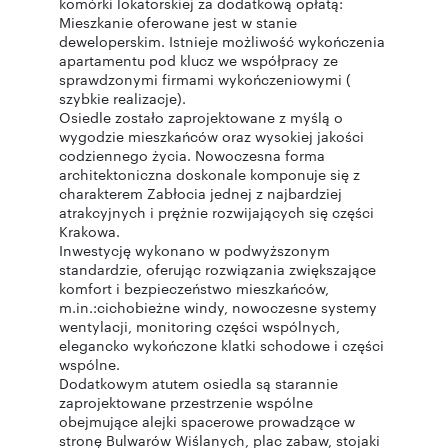
komórki lokatorskiej za dodatkową opłatą:
Mieszkanie oferowane jest w stanie
deweloperskim. Istnieje możliwość wykończenia
apartamentu pod klucz we współpracy ze
sprawdzonymi firmami wykończeniowymi (
szybkie realizacje).
Osiedle zostało zaprojektowane z myślą o
wygodzie mieszkańców oraz wysokiej jakości
codziennego życia. Nowoczesna forma
architektoniczna doskonale komponuje się z
charakterem Zabłocia jednej z najbardziej
atrakcyjnych i prężnie rozwijających się części
Krakowa.
Inwestycję wykonano w podwyższonym
standardzie, oferując rozwiązania zwiększające
komfort i bezpieczeństwo mieszkańców,
m.in.:cichobieżne windy, nowoczesne systemy
wentylacji, monitoring części wspólnych,
elegancko wykończone klatki schodowe i części
wspólne.
Dodatkowym atutem osiedla są starannie
zaprojektowane przestrzenie wspólne
obejmujące alejki spacerowe prowadzące w
stronę Bulwarów Wiślanych, plac zabaw, stojaki