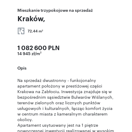
Mieszkanie trzypokojowe na sprzedaż
Kraków,
72,44 m
2
1 082 600 PLN
14 945 zł/m
2
Opis
Na sprzedaż dwustronny - funkcjonalny
apartament położony w prestiżowej części
Krakowa na Zabłociu. Inwestycja znajduje się w
bezpośrednim sąsiedztwie Bulwarów Wiślanych,
terenów zielonych oraz licznych punktów
usługowych i kulturalnych, łącząc komfort życia
w centrum miasta z kameralnym charakterem
okolicy.
Apartament usytuowany jest na 1 piętrze
nowoczesnej inwestycji realizowanej w wysokim