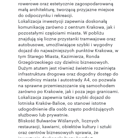
rowerowe oraz estetycznie zagospodarowaną
małą architekturę, tworzącą przyjazne miejsce
do odpoczynku i rekreacji.
Lokalizacja inwestycji zapewnia doskonałą
komunikację zarówno z centrum Krakowa, jak i
pozostałymi częściami miasta. W pobliżu
znajdują się liczne przystanki tramwajowe oraz
autobusowe, umożliwiające szybki i wygodny
dojazd do najważniejszych punktów Krakowa, w
tym Starego Miasta, Kazimierza, Ronda
Grzegórzeckiego czy dzielnic biznesowych.
Dużym atutem jest również świetnie rozwinięta
infrastruktura drogowa oraz dogodny dostęp do
obwodnicy miasta i autostrady A4, co pozwala
na sprawne przemieszczanie się samochodem
zarówno po Krakowie, jak i poza jego granicami.
Lokalizacja zapewnia także szybki dojazd do
lotniska Kraków-Balice, co stanowi istotne
udogodnienie dla osób często podróżujących
służbowo lub prywatnie.
Bliskość Bulwarów Wiślanych, licznych
restauracji, kawiarni, obiektów kultury i sztuki
oraz centrów biznesowych sprawia, że