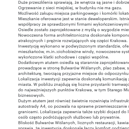
Duże przeszklenia sprawiają, że wnętrza są jasne i dobrz
Ogrzewanie z sieci miejskiej, w budynku nie ma gazu.
Możliwość zakupu miejsca parkingowego i komórki lokato
Mieszkanie oferowane jest w stanie deweloperskim. Ist
współpracy ze sprawdzonymi firmami wykończeniowymi ( 
Osiedle zostało zaprojektowane z myślą o wygodzie mie
Nowoczesna forma architektoniczna doskonale komponuje
atrakcyjnych i prężnie rozwijających się części Krakowa.
Inwestycję wykonano w podwyższonym standardzie, oferu
mieszkańców, m.in.:cichobieżne windy, nowoczesne syst
wykończone klatki schodowe i części wspólne.
Dodatkowym atutem osiedla są starannie zaprojektowane
prowadzące w stronę Bulwarów Wiślanych, plac zabaw, 
architekturę, tworzącą przyjazne miejsce do odpoczynku i
Lokalizacja inwestycji zapewnia doskonałą komunikację 
miasta. W pobliżu znajdują się liczne przystanki tramw
do najważniejszych punktów Krakowa, w tym Starego Mia
biznesowych.
Dużym atutem jest również świetnie rozwinięta infrastr
autostrady A4, co pozwala na sprawne przemieszczanie 
granicami. Lokalizacja zapewnia także szybki dojazd do 
osób często podróżujących służbowo lub prywatnie.
Bliskość Bulwarów Wiślanych, licznych restauracji, kawia
sprawia, że inwestycja doskonale łączy komfort codzien