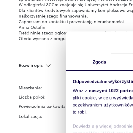
W odległości 300m znajduje się Uniwersytet Andrzeja F
Dla klientów kredytowych zapewniamy kompleksowe wsp
najkorzystniejszego finansowania.
Zapraszam do kontaktu i prezentację nieruchomości
Anna Ostafin
Treść niniejszego ogłoszenia nie stanowi oferty handlo
Oferta wysłana z programu IMO dla biur nieruchomości
Zgoda
Rozwiń opis
Odpowiedzialne wykorzysta
Mieszkanie:
na sprzedaż
Wraz z
naszymi 1022 partn
Liczba pokoi:
3
pliki cookie, w celu wyświet
oczekiwaniom użytkowników i
Powierzchnia całkowita:
63,09 m
2
to robi.
Lokalizacja:
województwo:
małopols
Dowiedz się więcej odnośnie