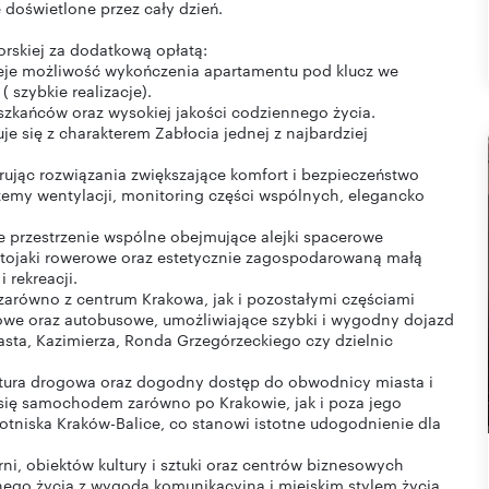
e doświetlone przez cały dzień.
rskiej za dodatkową opłatą:
nieje możliwość wykończenia apartamentu pod klucz we
szybkie realizacje).
szkańców oraz wysokiej jakości codziennego życia.
 się z charakterem Zabłocia jednej z najbardziej
jąc rozwiązania zwiększające komfort i bezpieczeństwo
emy wentylacji, monitoring części wspólnych, elegancko
 przestrzenie wspólne obejmujące alejki spacerowe
stojaki rowerowe oraz estetycznie zagospodarowaną małą
 rekreacji.
zarówno z centrum Krakowa, jak i pozostałymi częściami
ajowe oraz autobusowe, umożliwiające szybki i wygodny dojazd
sta, Kazimierza, Ronda Grzegórzeckiego czy dzielnic
uktura drogowa oraz dogodny dostęp do obwodnicy miasta i
się samochodem zarówno po Krakowie, jak i poza jego
lotniska Kraków-Balice, co stanowi istotne udogodnienie dla
rni, obiektów kultury i sztuki oraz centrów biznesowych
nego życia z wygodą komunikacyjną i miejskim stylem życia.