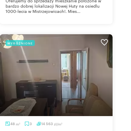
Oferujemy do sprzedaży mieszkanie położone w
bardzo dobrej lokalizacji Nowej Huty na osiedlu
1000-lecia w Mistrzejowicach!. Mies...
WYRÓŻNIONE
48
m
3
14 563
zł/m
2
2