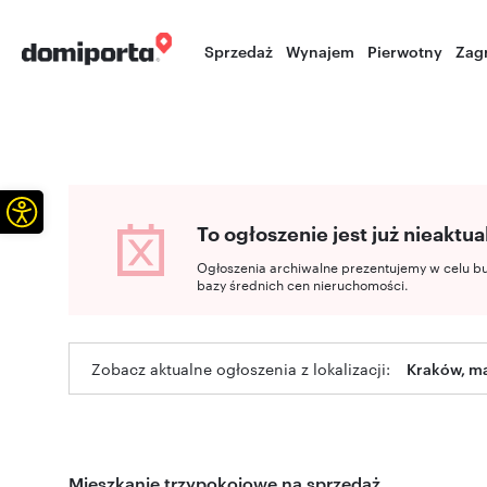
Sprzedaż
Wynajem
Pierwotny
Zag
Otwórz pasek narzędzi
To ogłoszenie jest już nieaktua
Ogłoszenia archiwalne prezentujemy w celu b
bazy średnich cen nieruchomości.
Zobacz aktualne ogłoszenia z lokalizacji:
Kraków, ma
Mieszkanie trzypokojowe na sprzedaż