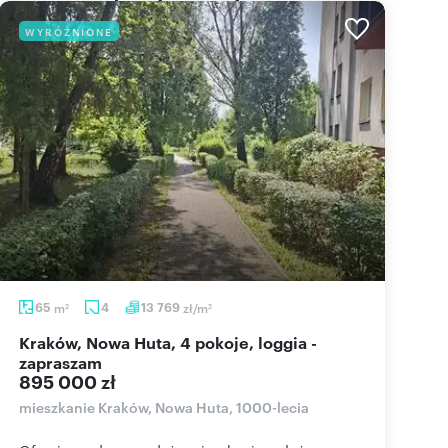
WYRÓŻNIONE
65
m
4
13 769
zł/m
2
2
Kraków, Nowa Huta, 4 pokoje, loggia -
zapraszam
895 000 zł
mieszkanie Kraków, Nowa Huta, 1000-lecia