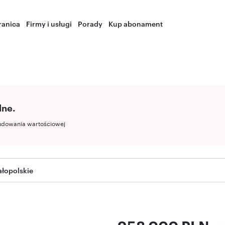
ranica
Firmy i usługi
Porady
Kup abonament
lne.
udowania wartościowej
łopolskie