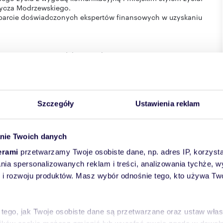
rycza Modrzewskiego.
arcie doświadczonych ekspertów finansowych w uzyskaniu
wej w rozumieniu Kodeksu Cywilnego.
Szczegóły
Ustawienia reklam
nie Twoich danych
erami
przetwarzamy Twoje osobiste dane, np. adres IP, korzystaj
lania spersonalizowanych reklam i treści, analizowania tychże,
 rozwoju produktów. Masz wybór odnośnie tego, kto używa Twoi
kie
powiat:
Kraków
miejscowość:
Kraków
ulica:
Zabłocie
 tego, jak Twoje osobiste dane są przetwarzane oraz ustaw wła