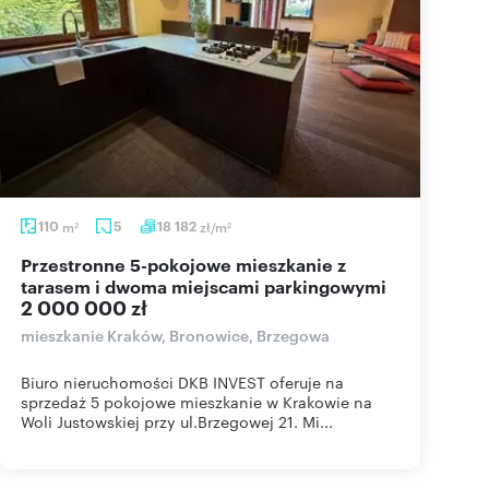
110
m
5
18 182
zł/m
2
2
Przestronne 5-pokojowe mieszkanie z
tarasem i dwoma miejscami parkingowymi
2 000 000 zł
mieszkanie Kraków, Bronowice, Brzegowa
Biuro nieruchomości DKB INVEST oferuje na
sprzedaż 5 pokojowe mieszkanie w Krakowie na
Woli Justowskiej przy ul.Brzegowej 21. Mi...