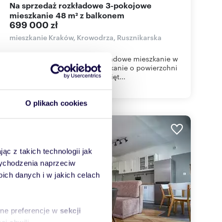
Na sprzedaż rozkładowe 3-pokojowe
mieszkanie 48 m² z balkonem
699 000 zł
mieszkanie Kraków, Krowodrza, Rusznikarska
Oferujemy do sprzedaży rozkładowe mieszkanie w
doskonałej Lokalizacji! . Mieszkanie o powierzchni
48 m2 usytuowane na 2-gim pięt...
O plikach cookies
WYRÓŻNIONE
ąc z takich technologii jak
 wychodzenia naprzeciw
ch danych i w jakich celach
sne preferencje w
sekcji