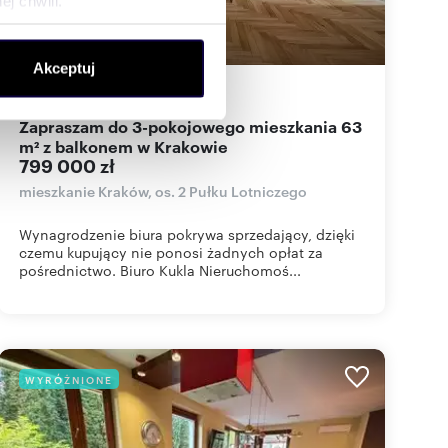
j chwili.
ołecznościowe i analizować
Akceptuj
artnerom społecznościowym,
63
m
3
12 683
zł/m
2
2
anymi od Ciebie lub
Zapraszam do 3-pokojowego mieszkania 63
m² z balkonem w Krakowie
799 000 zł
mieszkanie Kraków, os. 2 Pułku Lotniczego
Wynagrodzenie biura pokrywa sprzedający, dzięki
czemu kupujący nie ponosi żadnych opłat za
pośrednictwo. Biuro Kukla Nieruchomoś...
WYRÓŻNIONE