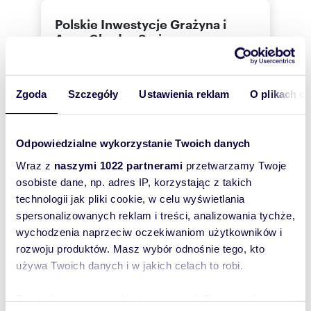
Polskie Inwestycje Grażyna i
Anna Chodor Sp.j.
660 10
Pokaż telefon
Zgoda
Szczegóły
Ustawienia reklam
O plikach c
Zostaw telefon, oddzwonimy
bezpłatnie
Odpowiedzialne wykorzystanie Twoich danych
Wraz z
naszymi 1022 partnerami
przetwarzamy Twoje
Zatwierdź
osobiste dane, np. adres IP, korzystając z takich
technologii jak pliki cookie, w celu wyświetlania
spersonalizowanych reklam i treści, analizowania tychże,
wychodzenia naprzeciw oczekiwaniom użytkowników i
rozwoju produktów. Masz wybór odnośnie tego, kto
używa Twoich danych i w jakich celach to robi.
Dowiedz się więcej odnośnie tego, jak Twoje osobiste
Informacje o ogłoszeniodawcy