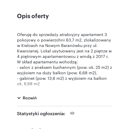
Opis oferty
Oferuję do sprzedaży atrakcyjny apartament 3
pokojowy o powierzchni 63,7 m2, zlokalizowany
w Kielcach na Nowym Baranówku przy ul.
Kwarcianej. Lokal usytuowany jest na 2 piętrze w
4 piętrowym apartamentowcu z windą z 2017 r.
W skład apartamentu wchodzą:
- salon z aneksem kuchennym (pow. ok. 25 m2) z
wyjściem na duży balkon (pow. 6,68 m2),
- gabinet (pow. 13,6 m2) z wyjściem na balkon
ok. 6,68 m2
- sypialnia (pow. ok. 13 m2) z wyjściem na
balkon ok. 4 m2,
Rozwiń
- łazienka (ok. 4,6 m2),
- osobne wc,
- garderoba,
Statystyki ogłoszenia:
- przedpokój.
Do lokalu przynależy miejsce postojowe w
garażu podziemnym dodatkowo płatne (50 tyś).