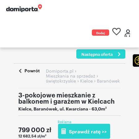
Dodaj
ogłoszenie
Następna oferta
Powrót
›
Domiporta.pl
›
Mieszkania na sprzedaż
›
›
świętokrzyskie
Kielce
Baranówek
3-pokojowe mieszkanie z
balkonem i garażem w Kielcach
Kielce
,
Baranówek
,
ul. Kwarciana
- 63,0m
2
Reklama
799 000
zł
Sprawdź ratę >>
12 682,54 zł/m
2