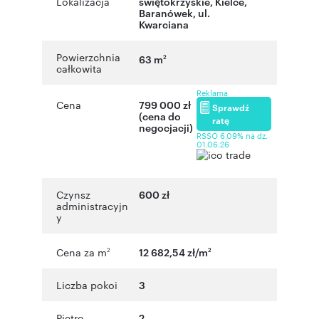
Lokalizacja
świętokrzyskie
,
Kielce
,
Baranówek
,
ul.
Kwarciana
Powierzchnia
63 m
2
całkowita
Reklama
Cena
799 000 zł
Sprawdź
(cena do
ratę
negocjacji)
RSSO 6,09% na dz.
01.06.26
Czynsz
600 zł
administracyjn
y
Cena za m
12 682,54 zł/m
2
2
Liczba pokoi
3
Piętro
2