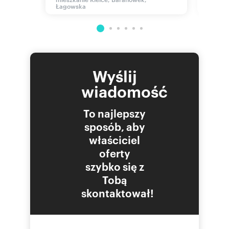
Położone w pobliżu kompleksu tereny
Łagowska
rekreacyjne Stadionu Leśnego, zapewniające
możliwość czynnego wypoczynku w urokliwej
leśnej scenerii. Ulica Ściegiennego stanowi zaś
szybkie i płynne połączenie z ścisłym centrum
miasta.
Pełna własność. Cena do niewielkiej negocjacji.
Biuro nie pobiera prowizji od osoby kupującej.
Wyślij
__ZAPRASZAM__
wiadomość
To najlepszy
Numer oferty: 4/08/2025
sposób, aby
właściciel
oferty
szybko się z
Tobą
skontaktował!