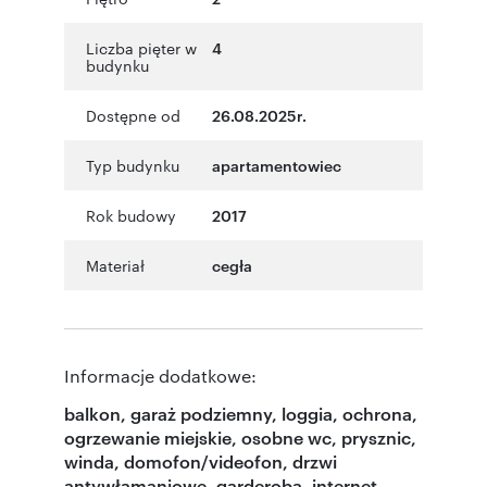
Liczba pięter w
4
budynku
Dostępne od
26.08.2025r.
Typ budynku
apartamentowiec
Rok budowy
2017
Materiał
cegła
Informacje dodatkowe:
balkon, garaż podziemny, loggia, ochrona,
ogrzewanie miejskie, osobne wc, prysznic,
winda, domofon/videofon, drzwi
antywłamaniowe, garderoba, internet,