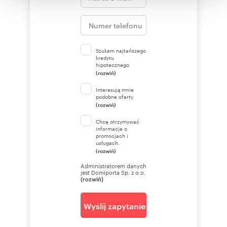
korzystania z ich usług.
Szukam najtańszego
kredytu
hipotecznego
(rozwiń)
Interesują mnie
podobne oferty
(rozwiń)
Chcę otrzymywać
informacje o
promocjach i
usługach.
(rozwiń)
Administratorem danych
jest Domiporta Sp. z o.o.
(rozwiń)
Wyślij zapytanie