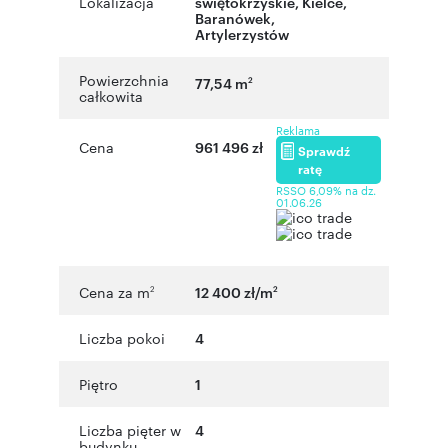
Lokalizacja
świętokrzyskie
,
Kielce
,
Baranówek
,
Artylerzystów
Powierzchnia
77,54 m
2
całkowita
Reklama
Cena
961 496 zł
Sprawdź
ratę
RSSO 6,09% na dz.
01.06.26
Cena za m
12 400 zł/m
2
2
Liczba pokoi
4
Piętro
1
Liczba pięter w
4
budynku