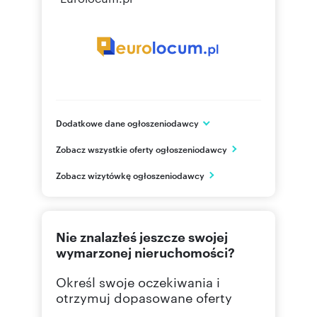
Dodatkowe dane ogłoszeniodawcy
ul. Henryka Sienkiewicza 9 lok: 1
Zobacz wszystkie oferty ogłoszeniodawcy
Kielce
świętokrzyskie
PL
Zobacz wizytówkę ogłoszeniodawcy
885636
Pokaż telefon
Nie znalazłeś jeszcze swojej
wymarzonej nieruchomości?
Określ swoje oczekiwania i
otrzymuj dopasowane oferty