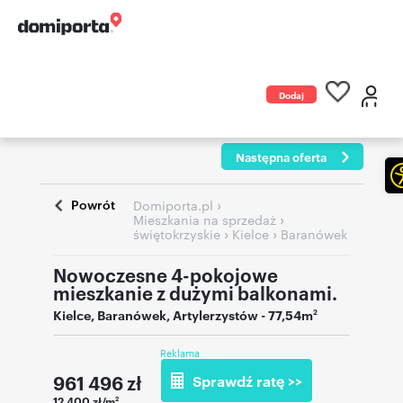
Dodaj
ogłoszenie
Następna oferta
Powrót
›
Domiporta.pl
›
Mieszkania na sprzedaż
›
›
świętokrzyskie
Kielce
Baranówek
Nowoczesne 4-pokojowe
mieszkanie z dużymi balkonami.
Kielce
,
Baranówek
,
Artylerzystów
- 77,54m
2
Reklama
961 496
zł
Sprawdź ratę >>
12 400 zł/m
2