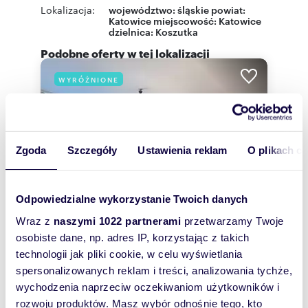
Lokalizacja:
województwo:
śląskie
powiat:
Katowice
miejscowość:
Katowice
dzielnica:
Koszutka
Podobne oferty w tej lokalizacji
WYRÓŻNIONE
Zgoda
Szczegóły
Ustawienia reklam
O plikach c
Odpowiedzialne wykorzystanie Twoich danych
Wraz z
naszymi 1022 partnerami
przetwarzamy Twoje
osobiste dane, np. adres IP, korzystając z takich
technologii jak pliki cookie, w celu wyświetlania
m
zł/m
36,48
2
8 087
spersonalizowanych reklam i treści, analizowania tychże,
2
2
wychodzenia naprzeciw oczekiwaniom użytkowników i
2-pokojowe mieszkanie do remontu w
rozwoju produktów. Masz wybór odnośnie tego, kto
Koszutce polecam