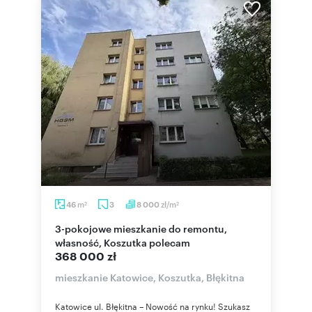
m
zł/m
46
3
8 000
2
2
3-pokojowe mieszkanie do remontu,
własność, Koszutka polecam
368 000 zł
mieszkanie Katowice, Koszutka, Błękitna
Katowice ul. Błękitna – Nowość na rynku! Szukasz