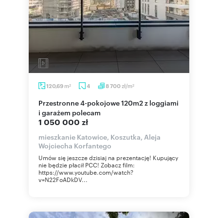
m
zł/m
120,69
4
8 700
2
2
Przestronne 4-pokojowe 120m2 z loggiami
i garażem polecam
1 050 000 zł
mieszkanie Katowice, Koszutka, Aleja
Wojciecha Korfantego
Umów się jeszcze dzisiaj na prezentację! Kupujący
nie będzie płacił PCC! Zobacz film:
https://www.youtube.com/watch?
v=N22FoADkDV...