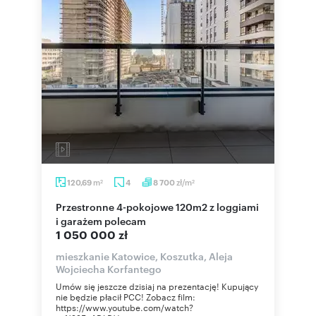
m
zł/m
120,69
4
8 700
2
2
Przestronne 4-pokojowe 120m2 z loggiami
i garażem polecam
1 050 000 zł
mieszkanie Katowice, Koszutka, Aleja
Wojciecha Korfantego
Umów się jeszcze dzisiaj na prezentację! Kupujący
nie będzie płacił PCC! Zobacz film:
https://www.youtube.com/watch?