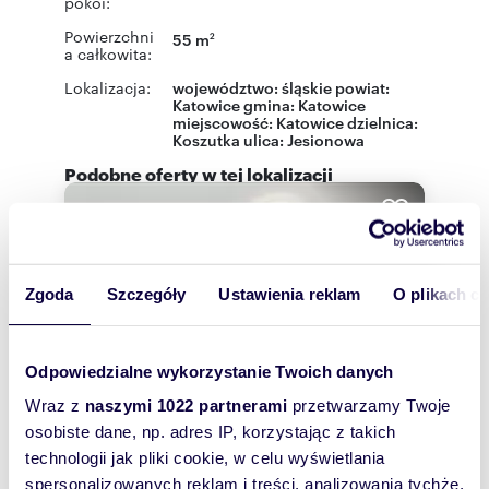
pokoi:
Powierzchni
55 m
2
a całkowita:
Lokalizacja:
województwo:
śląskie
powiat:
Katowice
gmina:
Katowice
miejscowość:
Katowice
dzielnica:
Koszutka
ulica:
Jesionowa
Podobne oferty w tej lokalizacji
WYRÓŻNIONE
Zgoda
Szczegóły
Ustawienia reklam
O plikach c
Odpowiedzialne wykorzystanie Twoich danych
Wraz z
naszymi 1022 partnerami
przetwarzamy Twoje
osobiste dane, np. adres IP, korzystając z takich
technologii jak pliki cookie, w celu wyświetlania
spersonalizowanych reklam i treści, analizowania tychże,