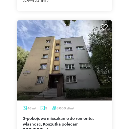
v=N22FoADkDV...
m
zł/m
46
3
8 000
2
2
3-pokojowe mieszkanie do remontu,
własność, Koszutka polecam