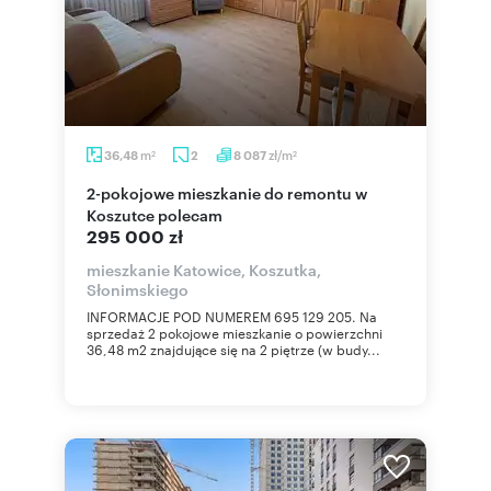
m
zł/m
36,48
2
8 087
2
2
2-pokojowe mieszkanie do remontu w
Koszutce polecam
295 000 zł
mieszkanie Katowice, Koszutka,
Słonimskiego
INFORMACJE POD NUMEREM 695 129 205. Na
sprzedaż 2 pokojowe mieszkanie o powierzchni
36,48 m2 znajdujące się na 2 piętrze (w budy...