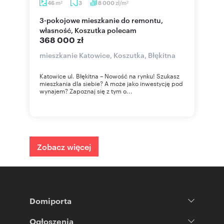
m
zł/m
46
3
8 000
2
2
3-pokojowe mieszkanie do remontu,
własność, Koszutka polecam
368 000 zł
mieszkanie Katowice, Koszutka, Błękitna
Katowice ul. Błękitna – Nowość na rynku! Szukasz
mieszkania dla siebie? A może jako inwestycję pod
wynajem? Zapoznaj się z tym o...
Zobacz więcej
Domiporta
Ogłoszenia