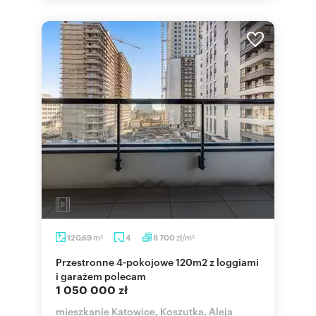
m
zł/m
120,69
4
8 700
2
2
Przestronne 4-pokojowe 120m2 z loggiami
i garażem polecam
1 050 000 zł
mieszkanie Katowice, Koszutka, Aleja