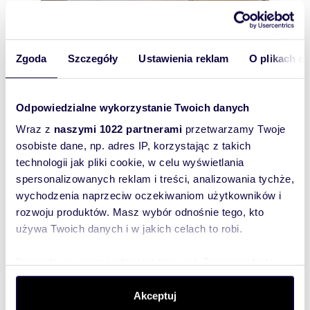
Zgoda
Szczegóły
Ustawienia reklam
O plikach c
m
zł/m
36,48
2
8 087
2
2
2-pokojowe mieszkanie do remontu w
Odpowiedzialne wykorzystanie Twoich danych
Koszutce polecam
295 000 zł
Wraz z
naszymi 1022 partnerami
przetwarzamy Twoje
mieszkanie Katowice, Koszutka,
osobiste dane, np. adres IP, korzystając z takich
Słonimskiego
technologii jak pliki cookie, w celu wyświetlania
INFORMACJE POD NUMEREM 695 129 205. Na
spersonalizowanych reklam i treści, analizowania tychże,
sprzedaż 2 pokojowe mieszkanie o powierzchni
36,48 m2 znajdujące się na 2 piętrze (w budy...
wychodzenia naprzeciw oczekiwaniom użytkowników i
rozwoju produktów. Masz wybór odnośnie tego, kto
używa Twoich danych i w jakich celach to robi.
Dowiedz się więcej odnośnie tego, jak Twoje osobiste
WYRÓŻNIONE
dane są przetwarzane oraz ustaw własne preferencje w
sekcji szczegółów
. W Deklaracji plików cookie możesz
Akceptuj