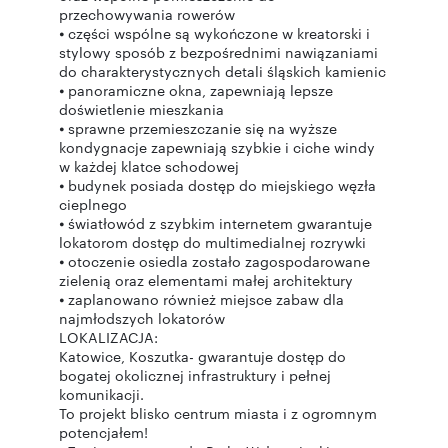
przechowywania rowerów
⦁ części wspólne są wykończone w kreatorski i
stylowy sposób z bezpośrednimi nawiązaniami
do charakterystycznych detali śląskich kamienic
⦁ panoramiczne okna, zapewniają lepsze
doświetlenie mieszkania
⦁ sprawne przemieszczanie się na wyższe
kondygnacje zapewniają szybkie i ciche windy
w każdej klatce schodowej
⦁ budynek posiada dostęp do miejskiego węzła
cieplnego
⦁ światłowód z szybkim internetem gwarantuje
lokatorom dostęp do multimedialnej rozrywki
⦁ otoczenie osiedla zostało zagospodarowane
zielenią oraz elementami małej architektury
⦁ zaplanowano również miejsce zabaw dla
najmłodszych lokatorów
LOKALIZACJA:
Katowice, Koszutka- gwarantuje dostęp do
bogatej okolicznej infrastruktury i pełnej
komunikacji.
To projekt blisko centrum miasta i z ogromnym
potencjałem!