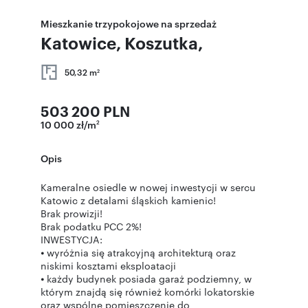
Mieszkanie trzypokojowe na sprzedaż
Katowice, Koszutka,
50,32 m
2
503 200 PLN
10 000 zł/m
2
Opis
Kameralne osiedle w nowej inwestycji w sercu
Katowic z detalami śląskich kamienic!
Brak prowizji!
Brak podatku PCC 2%!
INWESTYCJA:
⦁ wyróżnia się atrakcyjną architekturą oraz
niskimi kosztami eksploatacji
⦁ każdy budynek posiada garaż podziemny, w
którym znajdą się również komórki lokatorskie
oraz wspólne pomieszczenie do