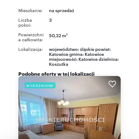
Mieszkanie:
na sprzedaż
Liczba
3
pokoi:
Powierzchni
50,32 m
2
a całkowita:
Lokalizacja:
województwo:
śląskie
powiat:
Katowice
gmina:
Katowice
miejscowość:
Katowice
dzielnica:
Koszutka
Podobne oferty w tej lokalizacji
WYRÓŻNIONE