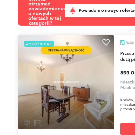
otrzymać
powiadomienia
Powiadom o nowych oferta
o nowych
ofertach w tej
kategorii?
70,50
WYRÓŻNIONE
Przestronne 4-pokojowe mieszkanie z loggią i
dużą p
859 0
mieszka
Mackie
Kraków, 
mieszkan
przestro