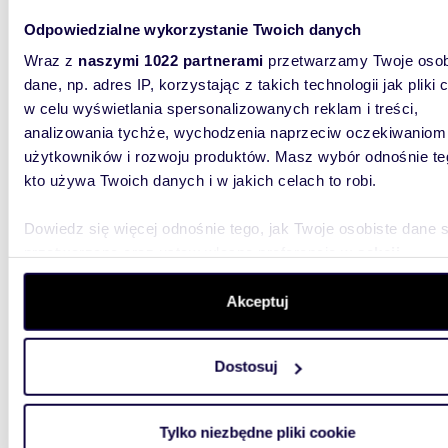
Odpowiedzialne wykorzystanie Twoich danych
m
72
WYRÓŻNIONE
2
Wraz z
naszymi 1022 partnerami
przetwarzamy Twoje osob
Polecam elegancki 72 m² apartament w inwestycji
dane, np. adres IP, korzystając z takich technologii jak pliki 
Belved
w celu wyświetlania spersonalizowanych reklam i treści,
analizowania tychże, wychodzenia naprzeciw oczekiwaniom
1 797 
użytkowników i rozwoju produktów. Masz wybór odnośnie te
mieszk
kto używa Twoich danych i w jakich celach to robi.
0% Prowi
Dwupoko
Dowiedz się więcej odnośnie tego, jak Twoje osobiste dane 
ekskluzy
przetwarzane oraz ustaw własne preferencje w
sekcji
szczegółów
. W Deklaracji plików cookie możesz zmienić lu
wycofać swoją zgodę w dowolnej chwili.
Akceptuj
Wykorzystujemy pliki cookie do spersonalizowania treści i r
Dostosuj
aby oferować funkcje społecznościowe i analizować ruch w 
witrynie. Informacje o tym, jak korzystasz z naszej witryny,
m
71
WYRÓŻNIONE
2
udostępniamy partnerom społecznościowym, reklamowym i
Tylko niezbędne pliki cookie
Ekskluzywne 2-pokojowe mieszkanie z
analitycznym. Partnerzy mogą połączyć te informacje z inn