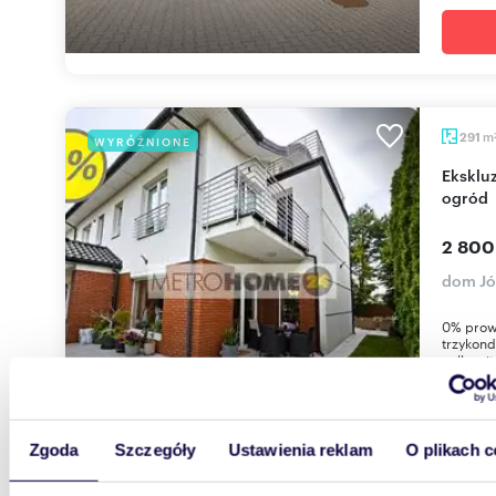
m
291
WYRÓŻNIONE
Ekskluzywny dom 291 m² z garażem - tarasy i
ogród
2 800
dom Jó
0% prow
trzykond
całkowit
Zgoda
Szczegóły
Ustawienia reklam
O plikach c