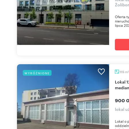
Żolibor
Oferta t
nieruch
lipca 20
m
115
WYRÓŻNIONE
2
Lokal 124 m² z 3 wejściami, klimatyzacją i
media
900 0
lokal 
Lokal o 
oddziel