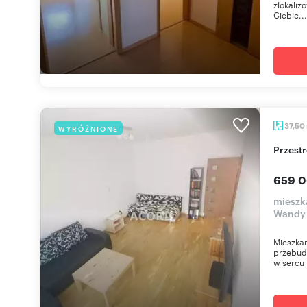
zlokaliz
Ciebie...
37,50
WYRÓŻNIONE
Przes
659 0
mieszk
Wandy
Mieszkan
przebud
w sercu 