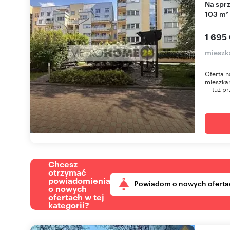
Na sprzedaż przestronne 4-pokojowe mieszkanie
103 m²
1 695
mieszk
Oferta n
mieszkan
— tuż pr
Chcesz
otrzymać
powiadomienia
Powiadom o nowych oferta
o nowych
ofertach w tej
kategorii?