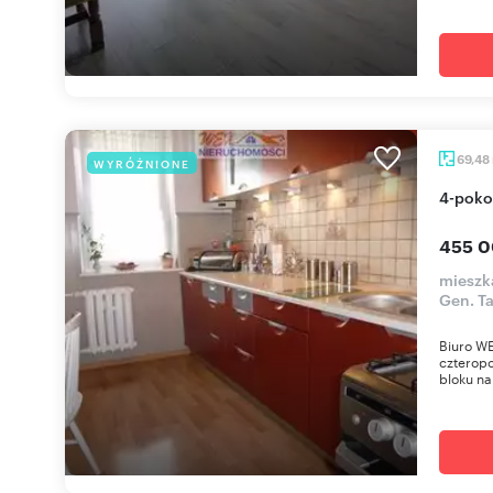
69,48
WYRÓŻNIONE
4-pok
455 0
mieszka
Gen. T
Biuro WE
czterop
bloku na