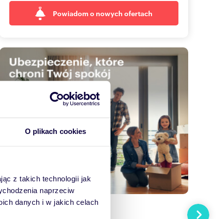
Powiadom o nowych ofertach
O plikach cookies
ąc z takich technologii jak
 wychodzenia naprzeciw
ch danych i w jakich celach
Następn