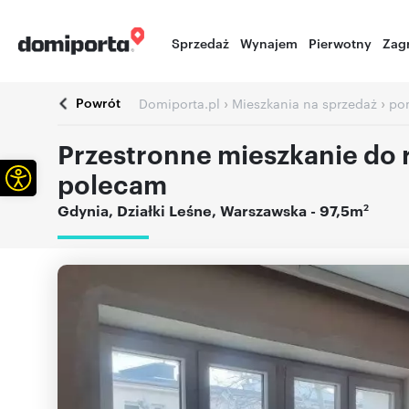
Sprzedaż
Wynajem
Pierwotny
Zag
Powrót
›
›
Domiporta.pl
Mieszkania na sprzedaż
po
Przestronne mieszkanie do
Otwórz pasek narzędzi
polecam
2
Gdynia
,
Działki Leśne
,
Warszawska
- 97,5m