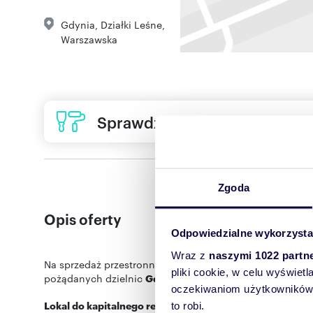
Gdynia
,
Działki Leśne
,
Warszawska
Sprawdź ofertę usług remon
Zgoda
Opis oferty
Odpowiedzialne wykorzysta
Wraz z
naszymi 1022 partn
Na sprzedaż przestronne, wysokie i bardzo jasne mieszka
pliki cookie, w celu wyświet
pożądanych dzielnic
Gdyni - Działki Leśne
.
oczekiwaniom użytkowników i
Lokal do kapitalnego remontu, co daje pełną swobodę ar
to robi.