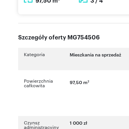
97,50 m
3 / 4
Szczegóły oferty MG754506
Kategoria
Mieszkania na sprzedaż
Powierzchnia
2
97,50 m
całkowita
Czynsz
1 000 zł
administracyjny