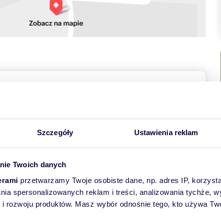
towych
Szczegóły
Ustawienia reklam
nie Twoich danych
erami
przetwarzamy Twoje osobiste dane, np. adres IP, korzystaj
nie zlokalizowane w kamienicy z cegły, w jednej z najbardziej
lania spersonalizowanych reklam i treści, analizowania tychże,
 rozwoju produktów. Masz wybór odnośnie tego, kto używa Twoi
anżacyjną oraz realną możliwość podziału na trzy niezależne