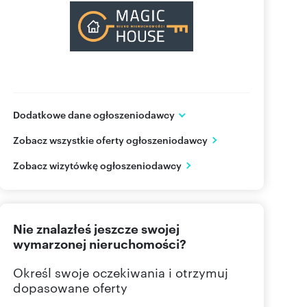
Dodatkowe dane ogłoszeniodawcy
ul. Juliusza Słowackiego 37/D
Zobacz wszystkie oferty ogłoszeniodawcy
Gdańsk
pomorskie
PL
Zobacz wizytówkę ogłoszeniodawcy
730 80
Pokaż telefon
Nie znalazłeś jeszcze swojej
wymarzonej nieruchomości?
Określ swoje oczekiwania i otrzymuj
dopasowane oferty