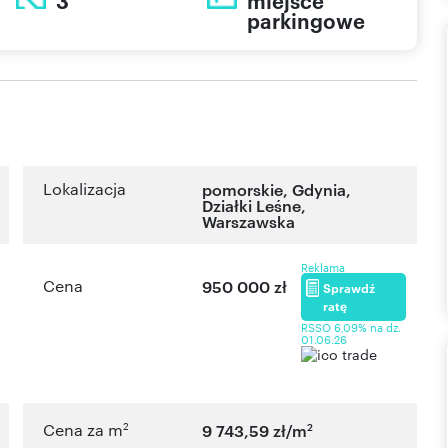
3
miejsce
parkingowe
Lokalizacja
pomorskie
,
Gdynia
,
Działki Leśne
,
Warszawska
Reklama
Cena
950 000 zł
Sprawdź
ratę
RSSO 6,09% na dz.
01.06.26
2
2
Cena za m
9 743,59 zł/m