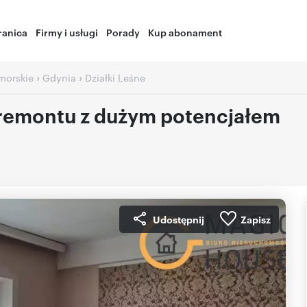
ranica
Firmy i usługi
Porady
Kup abonament
›
›
morskie
Gdynia
Działki Leśne
 remontu z dużym potencjałem
Udostępnij
Zapisz