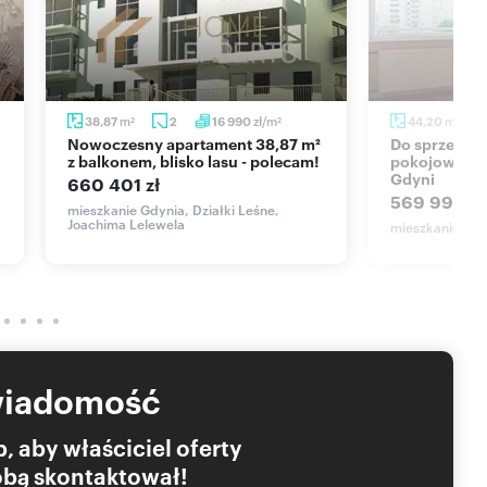
m
zł/m
m
38,87
2
16 990
44,20
2
2
2
Nowoczesny apartament 38,87 m²
Do sprzedania funkcjonalne 2-
z balkonem, blisko lasu - polecam!
pokojowe mi
Gdyni
660 401 zł
569 999 zł
mieszkanie Gdynia, Działki Leśne,
Joachima Lelewela
mieszkanie Gdyn
wiadomość
, aby właściciel oferty
Tobą skontaktował!