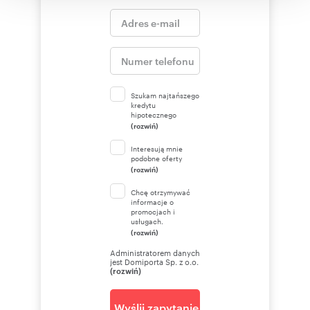
Numer oferty: HEX772818
Osoba odpowiedzialna zawodowo: Jacek
Rostankowski
Szukam najtańszego
kredytu
hipotecznego
(rozwiń)
Interesują mnie
podobne oferty
(rozwiń)
Chcę otrzymywać
informacje o
promocjach i
usługach.
(rozwiń)
Administratorem danych
jest Domiporta Sp. z o.o.
(rozwiń)
Wyślij zapytanie