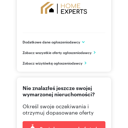
Dodatkowe dane ogłoszeniodawcy
Romana Dmowskiego 12 lok. 201
Zobacz wszystkie oferty ogłoszeniodawcy
Gdańsk
pomorskie
PL
Zobacz wizytówkę ogłoszeniodawcy
+48 69
Pokaż telefon
Nie znalazłeś jeszcze swojej
wymarzonej nieruchomości?
Określ swoje oczekiwania i
otrzymuj dopasowane oferty