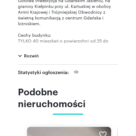
Gotowa inwestycja na Gdańskim Jasieniu, na
granicy Kiełpinku przy ul. Kartuskiej w okolicy
Armii Krajowej i Trójmiejskiej Obwodnicy z
świetną komunikacją z centrum Gdańska i
lotniskiem.
Cechy budynku:
TYLKO 40 mieszkań o powierzchni od 25 do
110m2
cichobieżna winda
Rozwiń
wysokość pomieszczeń ~270cm
ogrzewanie miejskie
murowane ściany działowe
Statystyki ogłoszenia:
duże tarasy
strefa rekreacyjna na 4 i 5 piętrze z widokiem na
panoramę okolicy
Podobne
miejsce w hali garażowej do każdego
mieszkania
nieruchomości
piwnice
W najbliższym sąsiedztwie budynku mieszkańcy
znajdą:
- sklepy osiedlowe
- kosmetyczkę