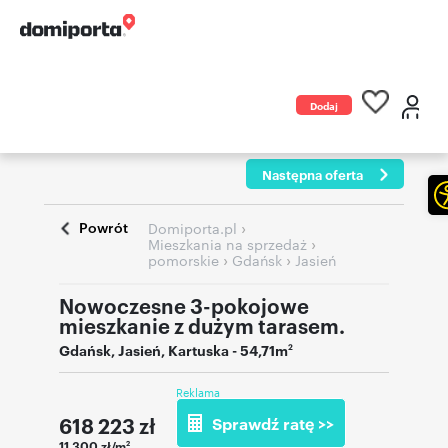
Dodaj
ogłoszenie
Następna oferta
Powrót
›
Domiporta.pl
›
Mieszkania na sprzedaż
›
›
pomorskie
Gdańsk
Jasień
Nowoczesne 3-pokojowe
mieszkanie z dużym tarasem.
Gdańsk
,
Jasień
,
Kartuska
- 54,71m
2
Reklama
618 223
zł
Sprawdź ratę >>
11 300 zł/m
2