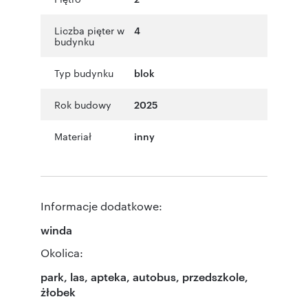
Liczba pięter w
4
budynku
Typ budynku
blok
Rok budowy
2025
Materiał
inny
Informacje dodatkowe:
winda
Okolica:
park, las, apteka, autobus, przedszkole,
żłobek