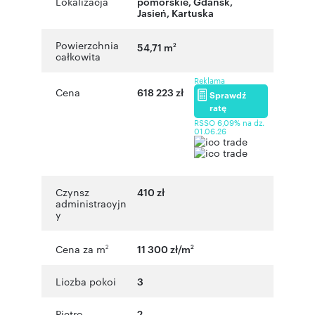
Lokalizacja
pomorskie
,
Gdańsk
,
Jasień
,
Kartuska
Powierzchnia
54,71 m
2
całkowita
Reklama
Cena
618 223 zł
Sprawdź
ratę
RSSO 6,09% na dz.
01.06.26
Czynsz
410 zł
administracyjn
y
Cena za m
11 300 zł/m
2
2
Liczba pokoi
3
Piętro
2