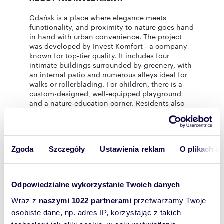
Gdańsk is a place where elegance meets
functionality, and proximity to nature goes hand
in hand with urban convenience. The project
was developed by Invest Komfort - a company
known for top-tier quality. It includes four
intimate buildings surrounded by greenery, with
an internal patio and numerous alleys ideal for
walks or rollerblading. For children, there is a
custom-designed, well-equipped playground
and a nature-education corner. Residents also
have access to a leisure space that offers:
* a club room with video games, board games,
and toys for children
* a fitness area
Zgoda
Szczegóły
Ustawienia reklam
O plikach c
* a uniquely designed meeting area with a large
family sofa at its center
Large glazed areas in the common parts provide
Odpowiedzialne wykorzystanie Twoich danych
panoramic views of the estate's greenery and
playground, creating bright, open spaces ideal
Wraz z
naszymi 1022 partnerami
przetwarzamy Twoje
for socializing and relaxation.
osobiste dane, np. adres IP, korzystając z takich