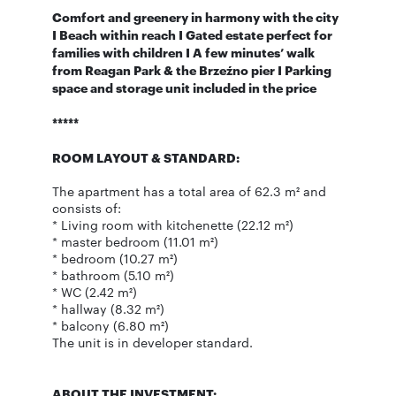
Comfort and greenery in harmony with the city
I Beach within reach I Gated estate perfect for
families with children I A few minutes’ walk
from Reagan Park & the Brzeźno pier I Parking
space and storage unit included in the price
*****
ROOM LAYOUT & STANDARD:
The apartment has a total area of 62.3 m² and
consists of:
* Living room with kitchenette (22.12 m²)
* master bedroom (11.01 m²)
* bedroom (10.27 m²)
* bathroom (5.10 m²)
* WC (2.42 m²)
* hallway (8.32 m²)
* balcony (6.80 m²)
The unit is in developer standard.
ABOUT THE INVESTMENT: