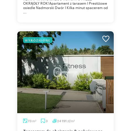
OKRĄGŁY ROK!Apartament z tarasem I Prestiżowe
osiedle Nadmorski Dwór I Kilka minut spacerem od
...
WYRÓŻNIONE
m
zł/m
73
3
24 191
2
2
Zapraszam do obejrzenia 3-pokojowego