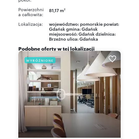
Powierzchni
81,17 m
2
a całkowita:
Lokalizacja:
województwo:
pomorskie
powiat:
Gdańsk
gmina:
Gdańsk
miejscowość:
Gdańsk
dzielnica:
Brzeźno
ulica:
Gdańska
Podobne oferty w tej lokalizacji
WYRÓŻNIONE