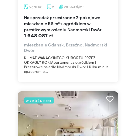
m
zł/m
57,70
2
28 563
2
2
Na sprzedaż przestronne 2-pokojowe
mieszkanie 56 m² z ogródkiem w
prestiżowym osiedlu Nadmorski Dwór
1 648 087 zł
mieszkanie Gdańsk, Brzeźno, Nadmorski
Dwór
KLIMAT WAKACYJNEGO KURORTU PRZEZ
OKRĄGŁY ROK!Apartament z ogródkiem I
Prestiżowe osiedle Nadmorski Dwór I Kilka minut
spacerem o...
WYRÓŻNIONE