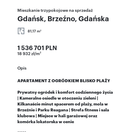
Mieszkanie trzypokojowe na sprzedaż
Gdańsk, Brzeźno, Gdańska
81,17 m
2
1 536 701 PLN
18 932 zł/m
2
Opis
APARTAMENT Z OGRÓDKIEM BLISKO PLAŻY
Prywatny ogródek i komfort codziennego życia
| Kameralne osiedle w otoczeniu zieleni |
Kilkanaście minut spacerem od plaży, mola w
Brzeźnie i Parku Reagana | Strefa fitness i sala
klubowa | Miejsce w hali garażowej oraz
komórka lokatorska w cenie