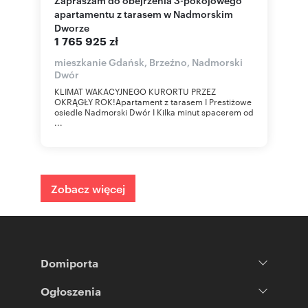
apartamentu z tarasem w Nadmorskim
Dworze
1 765 925 zł
mieszkanie Gdańsk, Brzeźno, Nadmorski
Dwór
KLIMAT WAKACYJNEGO KURORTU PRZEZ
OKRĄGŁY ROK!Apartament z tarasem I Prestiżowe
osiedle Nadmorski Dwór I Kilka minut spacerem od
...
Zobacz więcej
Domiporta
Ogłoszenia