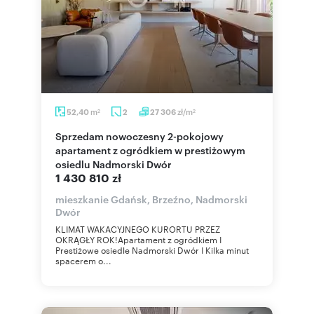
m
zł/m
52,40
2
27 306
2
2
Sprzedam nowoczesny 2-pokojowy
apartament z ogródkiem w prestiżowym
osiedlu Nadmorski Dwór
1 430 810 zł
mieszkanie Gdańsk, Brzeźno, Nadmorski
Dwór
KLIMAT WAKACYJNEGO KURORTU PRZEZ
OKRĄGŁY ROK!Apartament z ogródkiem I
Prestiżowe osiedle Nadmorski Dwór I Kilka minut
spacerem o...