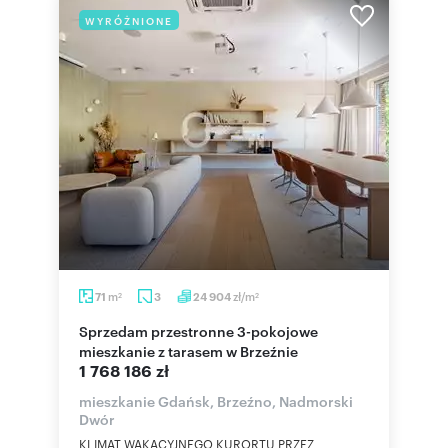
WYRÓŻNIONE
m
zł/m
71
3
24 904
2
2
Sprzedam przestronne 3-pokojowe
mieszkanie z tarasem w Brzeźnie
1 768 186 zł
mieszkanie Gdańsk, Brzeźno, Nadmorski
Dwór
KLIMAT WAKACYJNEGO KURORTU PRZEZ