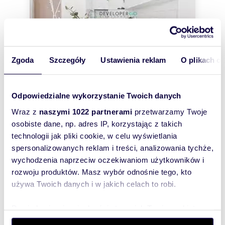
Zgoda
Szczegóły
Ustawienia reklam
O plikach c
Odpowiedzialne wykorzystanie Twoich danych
m
zł/m
35,25
2
13 617
2
2
Wraz z
naszymi 1022 partnerami
przetwarzamy Twoje
Nowoczesny apartament 35,25 m² przy
osobiste dane, np. adres IP, korzystając z takich
Jeziorze Ełckim - polecam!
480 000 zł
technologii jak pliki cookie, w celu wyświetlania
spersonalizowanych reklam i treści, analizowania tychże,
mieszkanie Ełk, Targowa
wychodzenia naprzeciw oczekiwaniom użytkowników i
Na sprzedaż wyjątkowy, słoneczny apartament o
rozwoju produktów. Masz wybór odnośnie tego, kto
powierzchni 35,25 m², położony na 2. piętrze
używa Twoich danych i w jakich celach to robi.
nowoczesnego budynku z 2023 roku przy...
Dowiedz się więcej odnośnie tego, jak Twoje osobiste
dane są przetwarzane oraz ustaw własne preferencje w