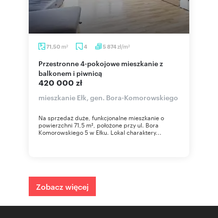
m
zł/m
71,50
4
5 874
2
2
Przestronne 4-pokojowe mieszkanie z
balkonem i piwnicą
420 000 zł
mieszkanie Ełk, gen. Bora-Komorowskiego
Na sprzedaż duże, funkcjonalne mieszkanie o
powierzchni 71,5 m², położone przy ul. Bora
Komorowskiego 5 w Ełku. Lokal charaktery...
Zobacz więcej