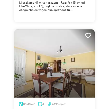
Mieszkanie 41 m² z garażem – Rożyńsk 15 km od
EłkuCisza, spokój, piękna okolica, dobra cena..
czego chcieć więcej?Na sprzedaż fu...
m
zł/m
83,43
4
4 195
2
2