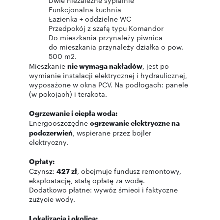
Dwie niezależne sypialnie
Funkcjonalna kuchnia
Łazienka + oddzielne WC
Przedpokój z szafą typu Komandor
Do mieszkania przynależy piwnica
do mieszkania przynależy działka o pow.
500 m2.
Mieszkanie
nie wymaga nakładów
, jest po
wymianie instalacji elektrycznej i hydraulicznej,
wyposażone w okna PCV. Na podłogach: panele
(w pokojach) i terakota.
Ogrzewanie i ciepła woda:
Energooszczędne
ogrzewanie elektryczne na
podczerwień
, wspierane przez bojler
elektryczny.
Opłaty:
Czynsz:
427 zł
, obejmuje fundusz remontowy,
eksploatację, stałą opłatę za wodę.
Dodatkowo płatne: wywóz śmieci i faktyczne
zużycie wody.
Lokalizacja i okolica: