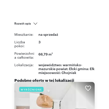
Rozwiń opis
Mieszkanie:
na sprzedaż
Liczba
3
pokoi:
Powierzchni
66,79 m
2
a całkowita:
Lokalizacja:
województwo:
warmińsko-
mazurskie
powiat:
Ełcki
gmina:
Ełk
miejscowość:
Chojniak
Podobne oferty w tej lokalizacji
WYRÓŻNIONE