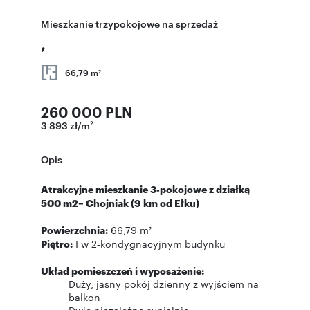
Mieszkanie trzypokojowe na sprzedaż
,
66,79 m
2
260 000 PLN
3 893 zł/m
2
Opis
Atrakcyjne mieszkanie 3‑pokojowe z działką
500 m2– Chojniak (9 km od Ełku)
Powierzchnia:
66,79 m²
Piętro:
I w 2‑kondygnacyjnym budynku
Układ pomieszczeń i wyposażenie:
Duży, jasny pokój dzienny z wyjściem na
balkon