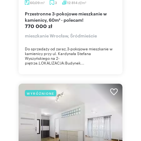
m
zł/m
60,09
3
12 814
2
2
Przestronne 3-pokojowe mieszkanie w
kamienicy, 60m² - polecam!
770 000 zł
mieszkanie Wrocław, Śródmieście
Do sprzedaży od zaraz,3-pokojowe mieszkanie w
kamienicy przy ul. Kardynała Stefana
Wyszyńskiego na 2-
piętrze.LOKALIZACJA:Budynek...
WYRÓŻNIONE