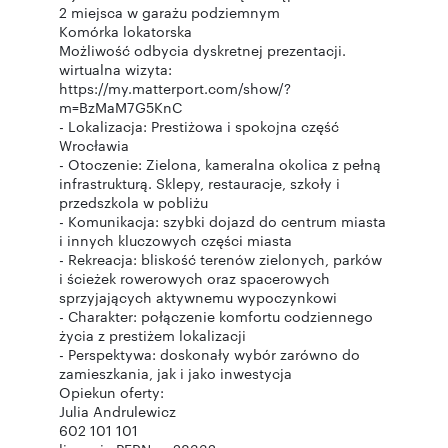
2 miejsca w garażu podziemnym
Komórka lokatorska
Możliwość odbycia dyskretnej prezentacji.
wirtualna wizyta:
https://my.matterport.com/show/?
m=BzMaM7G5KnC
- Lokalizacja: Prestiżowa i spokojna część
Wrocławia
- Otoczenie: Zielona, kameralna okolica z pełną
infrastrukturą. Sklepy, restauracje, szkoły i
przedszkola w pobliżu
- Komunikacja: szybki dojazd do centrum miasta
i innych kluczowych części miasta
- Rekreacja: bliskość terenów zielonych, parków
i ścieżek rowerowych oraz spacerowych
sprzyjających aktywnemu wypoczynkowi
- Charakter: połączenie komfortu codziennego
życia z prestiżem lokalizacji
- Perspektywa: doskonały wybór zarówno do
zamieszkania, jak i jako inwestycja
Opiekun oferty:
Julia Andrulewicz
602 101 101