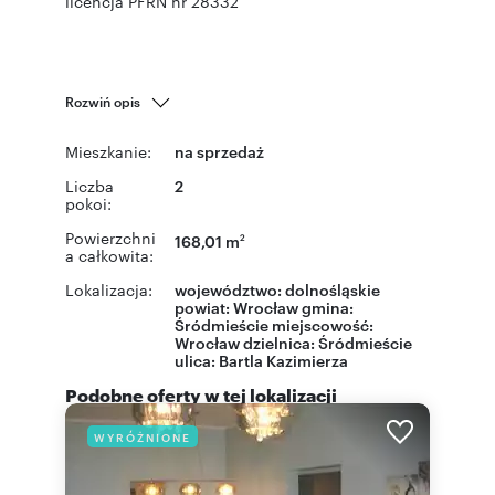
licencja PFRN nr 28332
Rozwiń opis
Mieszkanie:
na sprzedaż
Liczba
2
pokoi:
Powierzchni
168,01 m
2
a całkowita:
Lokalizacja:
województwo:
dolnośląskie
powiat:
Wrocław
gmina:
Śródmieście
miejscowość:
Wrocław
dzielnica:
Śródmieście
ulica:
Bartla Kazimierza
Podobne oferty w tej lokalizacji
WYRÓŻNIONE