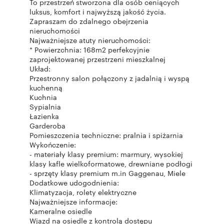
To przestrzeń stworzona dla osób ceniących
luksus, komfort i najwyższą jakość życia.
Zapraszam do zdalnego obejrzenia
nieruchomości
Najważniejsze atuty nieruchomości:
* Powierzchnia: 168m2 perfekcyjnie
zaprojektowanej przestrzeni mieszkalnej
Układ:
Przestronny salon połączony z jadalnią i wyspą
kuchenną
Kuchnia
Sypialnia
Łazienka
Garderoba
Pomieszczenia techniczne: pralnia i spiżarnia
Wykończenie:
- materiały klasy premium: marmury, wysokiej
klasy kafle wielkoformatowe, drewniane podłogi
- sprzęty klasy premium m.in Gaggenau, Miele
Dodatkowe udogodnienia:
Klimatyzacja, rolety elektryczne
Najważniejsze informacje:
Kameralne osiedle
Wjazd na osiedle z kontrolą dostępu