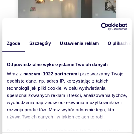
Zgoda
Szczegóły
Ustawienia reklam
O plikach c
Odpowiedzialne wykorzystanie Twoich danych
m
zł/m
41,35
2
12 092
2
2
Wraz z
naszymi 1022 partnerami
przetwarzamy Twoje
Przytulne 2-pokojowe mieszkanie po
osobiste dane, np. adres IP, korzystając z takich
remoncie polecam
technologii jak pliki cookie, w celu wyświetlania
500 000 zł
spersonalizowanych reklam i treści, analizowania tychże,
mieszkanie Wrocław, Śródmieście,
wychodzenia naprzeciw oczekiwaniom użytkowników i
Nadodrze, Plac Staszica
rozwoju produktów. Masz wybór odnośnie tego, kto
MIESZKANIE PO REMONCIE, BEZ NAKŁADÓW
FINANSOWYCH OGRZEWANIE I CIEPŁA WODA
używa Twoich danych i w jakich celach to robi.
MIEJSKA ; Polecam do sprzedaży przytulne ,
dwupokojowe...
Dowiedz się więcej odnośnie tego, jak Twoje osobiste