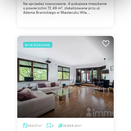
Na sprzedaż nowoczesne, 4-pokojowe mieszkanie
otrzymanymi od Ciebie lub uzyskanymi podczas
o powierzchni 72,49 m², zlokalizowane przy ul.
Adama Branickiego w Miasteczku Wila...
korzystania z ich usług.
WYRÓŻNIONE
m
zł/m
103,17
3
18 804
2
2