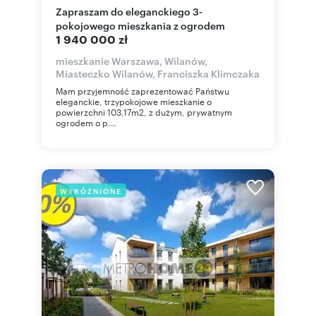
Zapraszam do eleganckiego 3-
pokojowego mieszkania z ogrodem
1 940 000 zł
mieszkanie Warszawa, Wilanów,
Miasteczko Wilanów, Franciszka Klimczaka
Mam przyjemność zaprezentować Państwu
eleganckie, trzypokojowe mieszkanie o
powierzchni 103,17m2, z dużym, prywatnym
ogrodem o p...
WYRÓŻNIONE