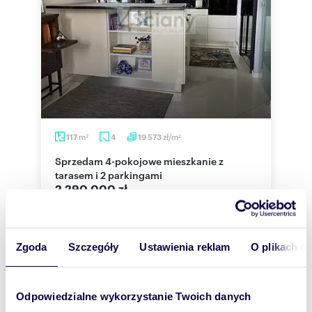
m
zł/m
117
4
19 573
2
2
Sprzedam 4-pokojowe mieszkanie z
tarasem i 2 parkingami
2 290 000 zł
mieszkanie Warszawa, Wilanów, Sarmacka
OFERTA WYŁĄCZNIE W NASZYM BIURZE !!!
Zgoda
Szczegóły
Ustawienia reklam
O plikach c
Szczegóły pod nr : 507-19-10-10Piękne i
rozkładowe mieszkanie w Miasteczku Wilanów - ul.
Sa...
Odpowiedzialne wykorzystanie Twoich danych