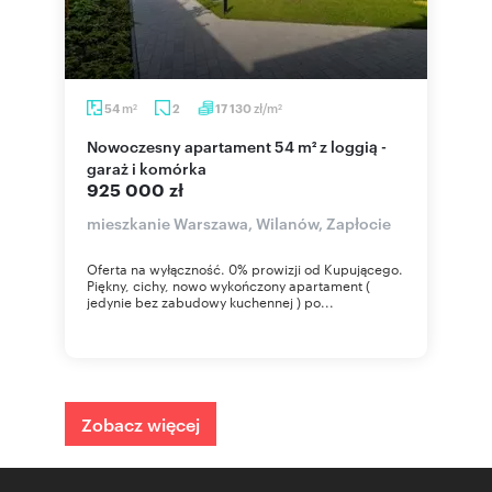
m
zł/m
54
2
17 130
2
2
Nowoczesny apartament 54 m² z loggią -
garaż i komórka
925 000 zł
mieszkanie Warszawa, Wilanów, Zapłocie
Oferta na wyłączność. 0% prowizji od Kupującego.
Piękny, cichy, nowo wykończony apartament (
jedynie bez zabudowy kuchennej ) po...
Zobacz więcej