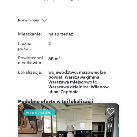
Rozwiń opis
Mieszkanie:
na sprzedaż
Liczba
2
pokoi:
Powierzchni
55 m
2
a całkowita:
Lokalizacja:
województwo:
mazowieckie
powiat:
Warszawa
gmina:
Warszawa
miejscowość:
Warszawa
dzielnica:
Wilanów
ulica:
Zapłocie
Podobne oferty w tej lokalizacji
WYRÓŻNIONE