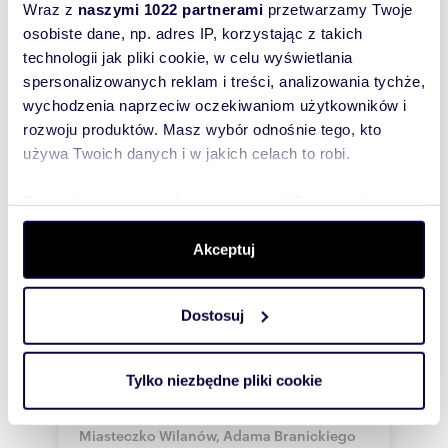
Wraz z
naszymi 1022 partnerami
przetwarzamy Twoje
osobiste dane, np. adres IP, korzystając z takich
WYRÓŻNIONE
technologii jak pliki cookie, w celu wyświetlania
spersonalizowanych reklam i treści, analizowania tychże,
wychodzenia naprzeciw oczekiwaniom użytkowników i
rozwoju produktów. Masz wybór odnośnie tego, kto
używa Twoich danych i w jakich celach to robi.
Dowiedz się więcej odnośnie tego, jak Twoje osobiste
dane są przetwarzane oraz ustaw własne preferencje w
sekcji szczegółów
. W Deklaracji plików cookie możesz
Akceptuj
zmienić lub wycofać swoją zgodę w dowolnej chwili.
m
zł/m
72,49
4
20 555
Dostosuj
2
2
Wykorzystujemy pliki cookie do spersonalizowania treści
i reklam, aby oferować funkcje społecznościowe i
Polecam nowoczesne 4-pokojowe
mieszkanie 72,49 m² w Wilanowie
analizować ruch w naszej witrynie. Informacje o tym, jak
Tylko niezbędne pliki cookie
1 490 000 zł
korzystasz z naszej witryny, udostępniamy partnerom
mieszkanie Warszawa, Wilanów,
społecznościowym, reklamowym i analitycznym.
Miasteczko Wilanów, Adama Branickiego
Partnerzy mogą połączyć te informacje z innymi danymi