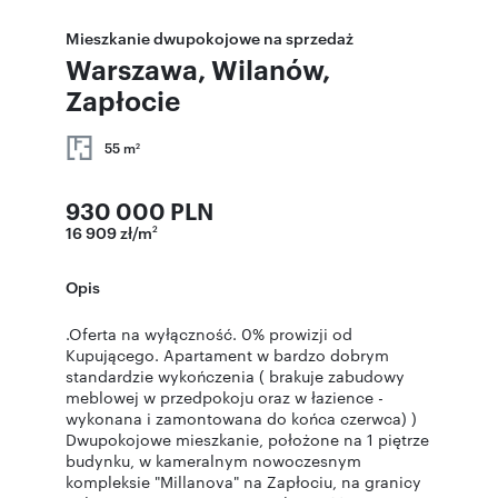
Mieszkanie dwupokojowe na sprzedaż
Warszawa, Wilanów,
Zapłocie
55 m
2
930 000 PLN
16 909 zł/m
2
Opis
.Oferta na wyłączność. 0% prowizji od
Kupującego. Apartament w bardzo dobrym
standardzie wykończenia ( brakuje zabudowy
meblowej w przedpokoju oraz w łazience -
wykonana i zamontowana do końca czerwca) )
Dwupokojowe mieszkanie, położone na 1 piętrze
budynku, w kameralnym nowoczesnym
kompleksie "Millanova" na Zapłociu, na granicy