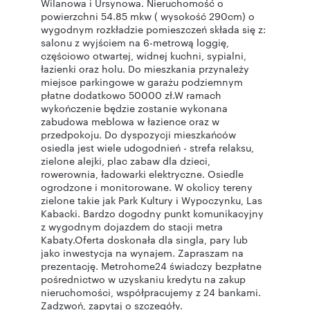
Wilanowa i Ursynowa. Nieruchomość o
powierzchni 54.85 mkw ( wysokość 290cm) o
wygodnym rozkładzie pomieszczeń składa się z:
salonu z wyjściem na 6-metrową loggię,
częściowo otwartej, widnej kuchni, sypialni,
łazienki oraz holu. Do mieszkania przynależy
miejsce parkingowe w garażu podziemnym
płatne dodatkowo 50000 zł.W ramach
wykończenie będzie zostanie wykonana
zabudowa meblowa w łazience oraz w
przedpokoju. Do dyspozycji mieszkańców
osiedla jest wiele udogodnień - strefa relaksu,
zielone alejki, plac zabaw dla dzieci,
rowerownia, ładowarki elektryczne. Osiedle
ogrodzone i monitorowane. W okolicy tereny
zielone takie jak Park Kultury i Wypoczynku, Las
Kabacki. Bardzo dogodny punkt komunikacyjny
z wygodnym dojazdem do stacji metra
Kabaty.Oferta doskonała dla singla, pary lub
jako inwestycja na wynajem. Zapraszam na
prezentację. Metrohome24 świadczy bezpłatne
pośrednictwo w uzyskaniu kredytu na zakup
nieruchomości, współpracujemy z 24 bankami.
Zadzwoń, zapytaj o szczegóły.