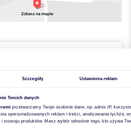
towych
Szczegóły
Ustawienia reklam
nie Twoich danych
erami
przetwarzamy Twoje osobiste dane, np. adres IP, korzystaj
hni 28.9 m², usytuowaną na 3 piętrze prestiżowego budynku w
lania spersonalizowanych reklam i treści, analizowania tychże,
 z dużym balkonem - idealna pod inwestycję lub na start.
 rozwoju produktów. Masz wybór odnośnie tego, kto używa Twoi
 gotowa do zamieszkania. Mieszkanie wyróżnia się wysokiej
 zapewnia komfort codziennego użytkowania.