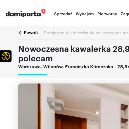
Sprzedaż
Wynajem
Pierwotny
Zag
Powrót
›
›
Domiporta.pl
Mieszkania na sprzedaż
ma
Nowoczesna kawalerka 28,9
Otwórz pasek narzędzi
polecam
Warszawa
,
Wilanów
,
Franciszka Klimczaka
- 28,