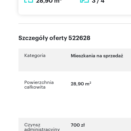
28,90 m
3 / 4
Szczegóły oferty 522628
Kategoria
Mieszkania na sprzedaż
Powierzchnia
2
28,90 m
całkowita
Czynsz
700 zł
administracyjny