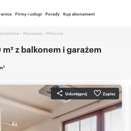
ranica
Firmy i usługi
Porady
Kup abonament
›
›
zowieckie
Warszawa
Wilanów
 m² z balkonem i garażem
2
9m
Udostępnij
Zapisz