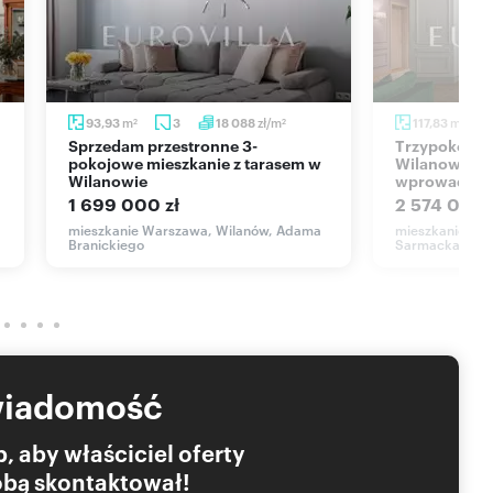
zysługują wyłącznie firmie Eurovilla Sp. z o.o.
 bez zgody Spółek Eurovilla jest zabronione i będzie
r. o prawie autorskim i prawach pokrewnych.
m
zł/m
m
93,93
3
18 088
117,83
2
2
2
Sprzedam przestronne 3-
Trzypokojowe mieszkanie 117 m² w
pokojowe mieszkanie z tarasem w
Wilanowie (
Wilanowie
wprowadzen
1 699 000 zł
2 574 000 
mieszkanie Warszawa, Wilanów, Adama
mieszkanie Wa
Branickiego
Sarmacka
wiadomość
, aby właściciel oferty
Tobą skontaktował!