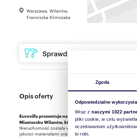
Warszawa
,
Wilanów
,
Franciszka Klimczaka
Sprawdź ofertę usług remon
Zgoda
Opis oferty
Odpowiedzialne wykorzysta
Wraz z
naszymi 1022 partn
Eurovilla prezentuje na sprzedaż kawalerkę o powierzc
pliki cookie, w celu wyświet
Miasteczku Wilanów, którą wyróżnia nowoczesne wnętrze
oczekiwaniom użytkowników i
Nieruchomość została wykończona z dbałością o detale i
jakości materiałami oraz funkcjonalnym układem, który
to robi.