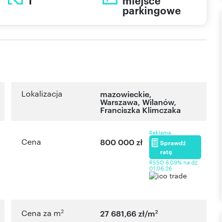
1
miejsce
parkingowe
Lokalizacja
mazowieckie
,
Warszawa
,
Wilanów
,
Franciszka Klimczaka
Reklama
Cena
800 000 zł
Sprawdź
ratę
RSSO 6,09% na dz.
01.06.26
2
2
Cena za m
27 681,66 zł/m