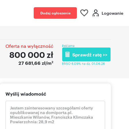
Logowanie
Dodaj ogłoszenie
Oferta na wyłączność
Reklama
800 000
zł
Sprawdź ratę >>
2
27 681,66 zł/m
RRSO 6,09% na dz. 01.06.26
Wyślij wiadomość