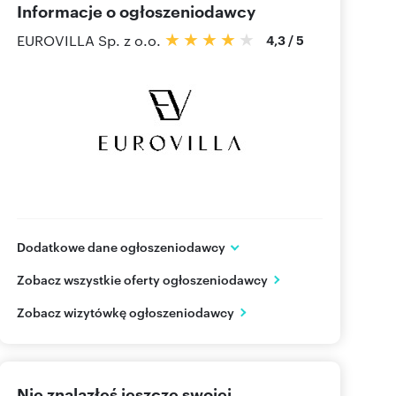
Informacje o ogłoszeniodawcy
EUROVILLA Sp. z o.o.
4,3
/
5
Dodatkowe dane ogłoszeniodawcy
ul.Sarmacka 16 lok.U140
Zobacz wszystkie oferty ogłoszeniodawcy
Warszawa, Wilanów
mazowieckie
PL
Zobacz wizytówkę ogłoszeniodawcy
505 06
Pokaż telefon
Nie znalazłeś jeszcze swojej