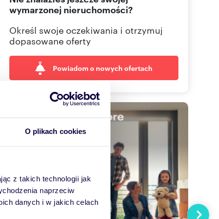
wymarzonej nieruchomości?
Określ swoje oczekiwania i otrzymuj
dopasowane oferty
Powiadom o nowych ofertach
O plikach cookies
ąc z takich technologii jak
 wychodzenia naprzeciw
ch danych i w jakich celach
Następn