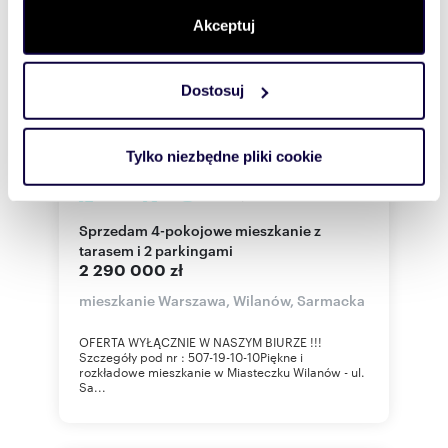
dane są przetwarzane oraz ustaw własne preferencje w
sekcji szczegółów
. W Deklaracji plików cookie możesz
Akceptuj
zmienić lub wycofać swoją zgodę w dowolnej chwili.
Dostosuj
Wykorzystujemy pliki cookie do spersonalizowania treści
i reklam, aby oferować funkcje społecznościowe i
analizować ruch w naszej witrynie. Informacje o tym, jak
Tylko niezbędne pliki cookie
korzystasz z naszej witryny, udostępniamy partnerom
społecznościowym, reklamowym i analitycznym.
m
zł/m
117
4
19 573
2
2
Partnerzy mogą połączyć te informacje z innymi danymi
Sprzedam 4-pokojowe mieszkanie z
otrzymanymi od Ciebie lub uzyskanymi podczas
tarasem i 2 parkingami
korzystania z ich usług.
2 290 000 zł
mieszkanie Warszawa, Wilanów, Sarmacka
OFERTA WYŁĄCZNIE W NASZYM BIURZE !!!
Szczegóły pod nr : 507-19-10-10Piękne i
rozkładowe mieszkanie w Miasteczku Wilanów - ul.
Sa...