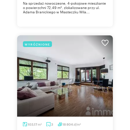
Na sprzedaż nowoczesne, 4-pokojowe mieszkanie
o powierzchni 72,49 m², zlokalizowane przy ul.
Adama Branickiego w Miasteczku Wila...
WYRÓŻNIONE
m
zł/m
103,17
3
18 804
2
2