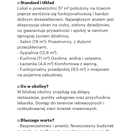
:: Standard i Układ
Lokal o powierzchni 57 m² położony na trzecim
piętrze wyróżnia się funkcjonalnością i bardzo
dobrym doświetleniem. Największym atutem jest
ekspozycja okien na cichy, zielony dziedziniec,
co gwarantuje prywatność i spokój w centrum
tętniącej życiem dzielnicy.
- Salon (19 m²): Przestronny, z dużymi
przeszkleniami,
- Sypialnia (12,8 m²),
- Kuchnia (11 m²) Osobna, widna i ustawna,
- Łazienka (4,4 m²) Komfortowa z wanną,
- Funkcjonalny przedpokój (9,5 m²) z miejscem
na pojemne zabudowy.
:: Co w okolicy?
W bliskiej okolicy znajdują się sklepy,
restauracje, punkty usługowe oraz przychodnia
lekarska. Dostęp do terenów rekreacyjnych i
rozbudowanej sieci ścieżek rowerowych.
:: Dlaczego warto?
- Bezpieczeństwo i prestiż: Nowoczesny budynek