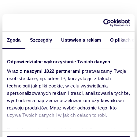
Rozwiń opis
Mieszkanie:
na sprzedaż
Zgoda
Szczegóły
Ustawienia reklam
O plikach c
Liczba
2
pokoi:
Powierzchni
57 m
2
Odpowiedzialne wykorzystanie Twoich danych
a całkowita:
Wraz z
naszymi 1022 partnerami
przetwarzamy Twoje
Lokalizacja:
województwo:
mazowieckie
powiat:
Warszawa
gmina:
osobiste dane, np. adres IP, korzystając z takich
Warszawa
miejscowość:
technologii jak pliki cookie, w celu wyświetlania
Warszawa
dzielnica:
Wilanów
ulica:
al. Rzeczypospolitej 2
spersonalizowanych reklam i treści, analizowania tychże,
Podobne oferty w tej lokalizacji
wychodzenia naprzeciw oczekiwaniom użytkowników i
rozwoju produktów. Masz wybór odnośnie tego, kto
WYRÓŻNIONE
używa Twoich danych i w jakich celach to robi.
Dowiedz się więcej odnośnie tego, jak Twoje osobiste