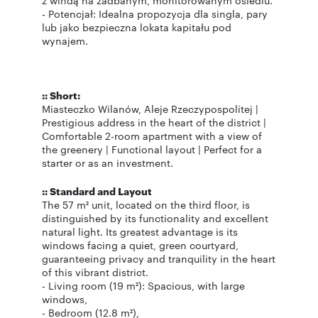
z windą na zadbanym, monitorowanym osiedlu.
- Potencjał: Idealna propozycja dla singla, pary
lub jako bezpieczna lokata kapitału pod
wynajem.
:: Short:
Miasteczko Wilanów, Aleje Rzeczypospolitej |
Prestigious address in the heart of the district |
Comfortable 2-room apartment with a view of
the greenery | Functional layout | Perfect for a
starter or as an investment.
:: Standard and Layout
The 57 m² unit, located on the third floor, is
distinguished by its functionality and excellent
natural light. Its greatest advantage is its
windows facing a quiet, green courtyard,
guaranteeing privacy and tranquility in the heart
of this vibrant district.
- Living room (19 m²): Spacious, with large
windows,
- Bedroom (12.8 m²),