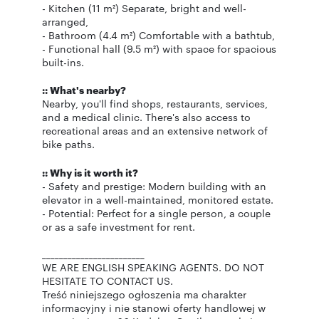
- Kitchen (11 m²) Separate, bright and well-
arranged,
- Bathroom (4.4 m²) Comfortable with a bathtub,
- Functional hall (9.5 m²) with space for spacious
built-ins.
:: What's nearby?
Nearby, you'll find shops, restaurants, services,
and a medical clinic. There's also access to
recreational areas and an extensive network of
bike paths.
:: Why is it worth it?
- Safety and prestige: Modern building with an
elevator in a well-maintained, monitored estate.
- Potential: Perfect for a single person, a couple
or as a safe investment for rent.
________________________
WE ARE ENGLISH SPEAKING AGENTS. DO NOT
HESITATE TO CONTACT US.
Treść niniejszego ogłoszenia ma charakter
informacyjny i nie stanowi oferty handlowej w