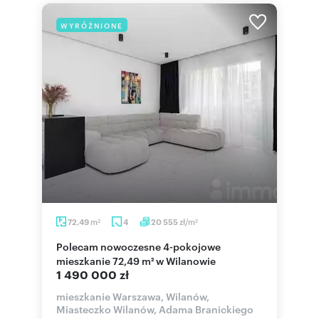
WYRÓŻNIONE
m
zł/m
72,49
4
20 555
2
2
Polecam nowoczesne 4-pokojowe
mieszkanie 72,49 m² w Wilanowie
1 490 000 zł
mieszkanie Warszawa, Wilanów,
Miasteczko Wilanów, Adama Branickiego