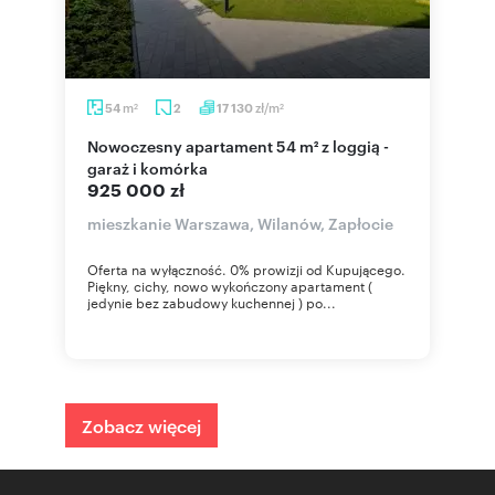
m
zł/m
54
2
17 130
2
2
Nowoczesny apartament 54 m² z loggią -
garaż i komórka
925 000 zł
mieszkanie Warszawa, Wilanów, Zapłocie
Oferta na wyłączność. 0% prowizji od Kupującego.
Piękny, cichy, nowo wykończony apartament (
jedynie bez zabudowy kuchennej ) po...
Zobacz więcej