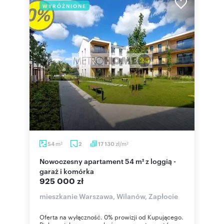
WYRÓŻNIONE
m
zł/m
54
2
17 130
2
2
Nowoczesny apartament 54 m² z loggią -
garaż i komórka
925 000 zł
mieszkanie Warszawa, Wilanów, Zapłocie
Oferta na wyłączność. 0% prowizji od Kupującego.