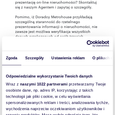
prezentację on-line nieruchomości? Skontaktuj
się z naszym Agentem i zapytaj o szczegóły.
Pomimo, iż Doradcy Metrohouse przykładają
szczególną staranność do rzetelnego
prezentowania informacji o nieruchomości, nie
zawsze jest możliwa weryfikacja wszystkich
danych przekazanych od osób trzecich.
Niniejsza prezentacja oferty nie jest ofertą w
rozumieniu Kodeksu Cywilnego i ma charakter
wyłącznie informacyjny.
Zgoda
Szczegóły
Ustawienia reklam
O plikach c
Rozwiń opis
Odpowiedzialne wykorzystanie Twoich danych
Mieszkanie:
na sprzedaż
Wraz z
naszymi 1022 partnerami
przetwarzamy Twoje
Liczba
2
osobiste dane, np. adres IP, korzystając z takich
pokoi:
technologii jak pliki cookie, w celu wyświetlania
Powierzchni
43,77 m
2
spersonalizowanych reklam i treści, analizowania tychże,
a całkowita:
wychodzenia naprzeciw oczekiwaniom użytkowników i
Lokalizacja:
województwo:
mazowieckie
rozwoju produktów. Masz wybór odnośnie tego, kto