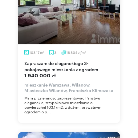
m
zł/m
103,17
3
18 804
2
2
Zapraszam do eleganckiego 3-
pokojowego mieszkania z ogrodem
1 940 000 zł
mieszkanie Warszawa, Wilanów,
Miasteczko Wilanów, Franciszka Klimczaka
Mam przyjemność zaprezentować Państwu
eleganckie, trzypokojowe mieszkanie o
powierzchni 103,17m2, z dużym, prywatnym
ogrodem o p...