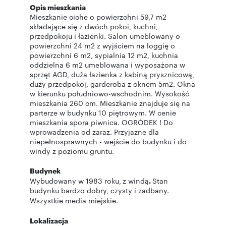
Opis mieszkania
Mieszkanie ciche o powierzchni 59,7 m2
składające się z dwóch pokoi, kuchni,
przedpokoju i łazienki. Salon umeblowany o
powierzchni 24 m2 z wyjściem na loggię o
powierzchni 6 m2, sypialnia 12 m2, kuchnia
oddzielna 6 m2 umeblowana i wyposażona w
sprzęt AGD, duża łazienka z kabiną prysznicową,
duży przedpokój, garderoba z oknem 5m2. Okna
w kierunku południowo-wschodnim. Wysokość
mieszkania 260 cm. Mieszkanie znajduje się na
parterze w budynku 10 piętrowym. W cenie
mieszkania spora piwnica. OGRÓDEK ! Do
wprowadzenia od zaraz. Przyjazne dla
niepełnosprawnych - wejście do budynku i do
windy z poziomu gruntu.
Budynek
Wybudowany w 1983 roku,
z windą
.
Stan
budynku bardzo dobry, czysty i zadbany.
Wszystkie media miejskie.
Lokalizacja