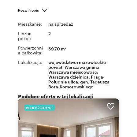
Rozwiń opis
Mieszkanie:
na sprzedaż
Liczba
2
pokoi:
Powierzchni
59,70 m
2
a całkowita:
Lokalizacja:
województwo:
mazowieckie
powiat:
Warszawa
gmina:
Warszawa
miejscowość:
Warszawa
dzielnica:
Praga-
Południe
ulica:
gen. Tadeusza
Bora-Komorowskiego
Podobne oferty w tej lokalizacji
WYRÓŻNIONE