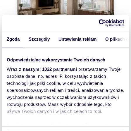
Zgoda
Szczegóły
Ustawienia reklam
O plikach c
m
zł/m
102,60
4
10 234
2
2
Odpowiedzialne wykorzystanie Twoich danych
Do sprzedania przestronne 102,6 m²
dwupoziomowe mieszkanie z dużym
Wraz z
naszymi 1022 partnerami
przetwarzamy Twoje
potencjałem
osobiste dane, np. adres IP, korzystając z takich
1 050 000 zł
technologii jak pliki cookie, w celu wyświetlania
mieszkanie Warszawa, Praga-Południe,
spersonalizowanych reklam i treści, analizowania tychże,
Gocław, Perkuna
wychodzenia naprzeciw oczekiwaniom użytkowników i
Do sprzedaży przestronne, dwupoziomowe
rozwoju produktów. Masz wybór odnośnie tego, kto
mieszkanie o powierzchni 102,6 m², położone na 4.
i 5. piętrze budynku na Pradze Pd.UKŁAD...
używa Twoich danych i w jakich celach to robi.
Dowiedz się więcej odnośnie tego, jak Twoje osobiste