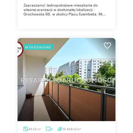
Zapraszamy! Jednopokojowe mieszkanie do
własnej aranżacji w doskonałej lokalizacji -
Grochowska 96, w okolicy Placu Szembeka. Mi...
WYRÓŻNIONE
m
zł/m
42,13
2
15 428
2
2