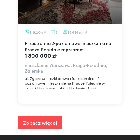
m
zł/m
116,20
5
15 491
2
2
Przestronne 2-poziomowe mieszkanie na
Pradze-Południe zapraszam
1 800 000 zł
mieszkanie Warszawa, Praga-Południe,
Zgierska
ul. Zgierska - rozkładowe i funkcjonalne - 2
poziomowe mieszkanie na Pradze Południe w
części Grochówa - bliżej Gocławia i Saski...
Zobacz więcej