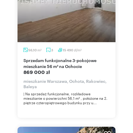
m
zł/m
56,10
3
15 490
2
2
Sprzedam funkcjonalne 3-pokojowe
mieszkanie 56 m² na Ochocie
869 000 zł
mieszkanie Warszawa, Ochota, Rakowiec,
Baleya
| Na sprzedaż funkcjonalne, rozkładowe
mieszkanie o powierzchni 56,1 m² , położone na 2.
piętrze czteropiętrowego budynku przy u...