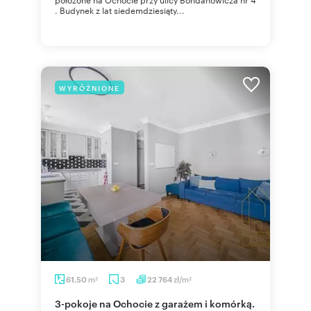
. Budynek z lat siedemdziesiąty...
WYRÓŻNIONE
m
zł/m
61,50
3
22 764
2
2
3-pokoje na Ochocie z garażem i komórką.