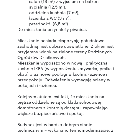
salon (18 m²) z wyjściem na balkon,
sypialnia (12,5 m²),
oddzielna kuchnia (7 m²),
łazienka z WC (3 m²),
przedpokój (6,5 m²).
Do mieszkania przynależy piwnica.
Mieszkanie posiada ekspozycję południowo-
zachodnią, jest dobrze doświetlone. Z okien jest
przyjemny widok na zielone tereny Rodzinnych
Ogródków Działkowych.
Mieszkanie wyposażono w nową i praktyczną
kuchnię IKEA (w wyposażeniu zmywarka, pralka i
okap) oraz nowe podłogi w kuchni, łazience i
przedpokoju. Odświeżenia wymagają ściany w
pokojach i łazience.
Kolejnym atutem jest fakt, że mieszkania na
piętrze oddzielone są od klatki schodowej
domofonem z kontrolą dostępu, zapewniając
większe bezpieczeństwo i spokój.
Budynek jest w bardzo dobrym stanie
technicznym – wykonano termomodernizację, z