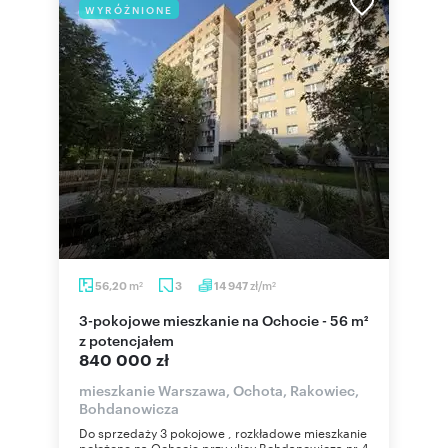
WYRÓŻNIONE
m
zł/m
56,20
3
14 947
2
2
3-pokojowe mieszkanie na Ochocie - 56 m²
z potencjałem
840 000 zł
mieszkanie Warszawa, Ochota, Rakowiec,
Bohdanowicza
Do sprzedaży 3 pokojowe , rozkładowe mieszkanie
położone na Ochocie przy ulicy Bohdanowicza nr 4