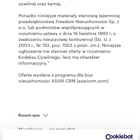
cywilnej oraz karnej.
Ponadto niniejsze materiały stanowią tajemnicę
przedsiębiorstwa Freedom Nieruchomości Sp. z
o.o. lub podmiotów współpracujących w
rozumieniu ustawy z dnia 16 kwietnia 1993 r. o
zwalczaniu nieuczciwej konkurencji (Dz. U. z
2003 r., Nr 153, poz. 1503 z późn. zm.). Niniejsze
ogłoszenie nie stanowi oferty w rozumieniu
Kodeksu Cywilnego, lecz ma charakter
informacyjny."
Oferta wysłana z programu dla biur
nieruchomości ASARI CRM (asaricrm.com)
Rozwiń opis
Mieszkanie:
na sprzedaż
Liczba
2