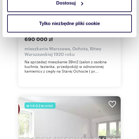
Dostosuj
Wykorzystujemy pliki cookie do spersonalizowania treści
i reklam, aby oferować funkcje społecznościowe i
m
zł/m
39,50
1
17 468
2
2
analizować ruch w naszej witrynie. Informacje o tym, jak
Tylko niezbędne pliki cookie
Sprzedam umeblowane 39m² na Ochocie z
korzystasz z naszej witryny, udostępniamy partnerom
windą i zielonym skwerem
społecznościowym, reklamowym i analitycznym.
690 000 zł
Partnerzy mogą połączyć te informacje z innymi danymi
mieszkanie Warszawa, Ochota, Bitwy
otrzymanymi od Ciebie lub uzyskanymi podczas
Warszawskiej 1920 roku
korzystania z ich usług.
Na sprzedaż mieszkanie 39m2 (salon z osobna
kuchnia, łazienka, przedpokój) w odnowionej
kamienicy z cegły na Starej Ochocie ( pr...
WYRÓŻNIONE