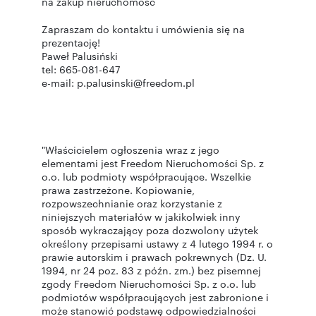
na zakup nieruchomość
Zapraszam do kontaktu i umówienia się na
prezentację!
Paweł Palusiński
tel: 665-081-647
e-mail: p.palusinski@freedom.pl
"Właścicielem ogłoszenia wraz z jego
elementami jest Freedom Nieruchomości Sp. z
o.o. lub podmioty współpracujące. Wszelkie
prawa zastrzeżone. Kopiowanie,
rozpowszechnianie oraz korzystanie z
niniejszych materiałów w jakikolwiek inny
sposób wykraczający poza dozwolony użytek
określony przepisami ustawy z 4 lutego 1994 r. o
prawie autorskim i prawach pokrewnych (Dz. U.
1994, nr 24 poz. 83 z późn. zm.) bez pisemnej
zgody Freedom Nieruchomości Sp. z o.o. lub
podmiotów współpracujących jest zabronione i
może stanowić podstawę odpowiedzialności