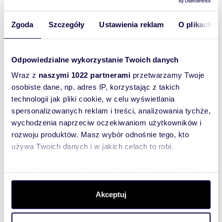
pokoi:
Powierzchni
46,70 m
2
Zgoda
Szczegóły
Ustawienia reklam
O plikach c
a całkowita:
Lokalizacja:
województwo:
mazowieckie
powiat:
Warszawa
gmina:
Odpowiedzialne wykorzystanie Twoich danych
Warszawa
miejscowość:
Warszawa
dzielnica:
Ochota
ulica:
Wraz z
naszymi 1022 partnerami
przetwarzamy Twoje
Racławicka
osobiste dane, np. adres IP, korzystając z takich
Podobne oferty w tej lokalizacji
technologii jak pliki cookie, w celu wyświetlania
spersonalizowanych reklam i treści, analizowania tychże,
WYRÓŻNIONE
wychodzenia naprzeciw oczekiwaniom użytkowników i
rozwoju produktów. Masz wybór odnośnie tego, kto
używa Twoich danych i w jakich celach to robi.
Dowiedz się więcej odnośnie tego, jak Twoje osobiste
dane są przetwarzane oraz ustaw własne preferencje w
sekcji szczegółów
. W Deklaracji plików cookie możesz
Akceptuj
zmienić lub wycofać swoją zgodę w dowolnej chwili.